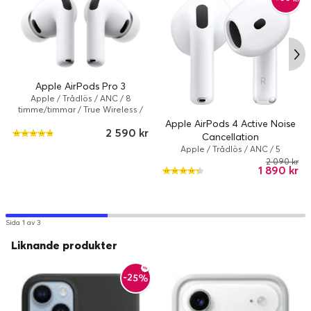
Apple AirPods Pro 3
Apple / Trådlös / ANC / 8
timme/timmar / True Wireless /
Vit
Apple AirPods 4 Active Noise
2 590 kr
Cancellation
Apple / Trådlös / ANC / 5
timme/timmar / True Wireless /
2 090 kr
1 890 kr
Vit
Sida 1 av 3
Liknande produkter
-25%