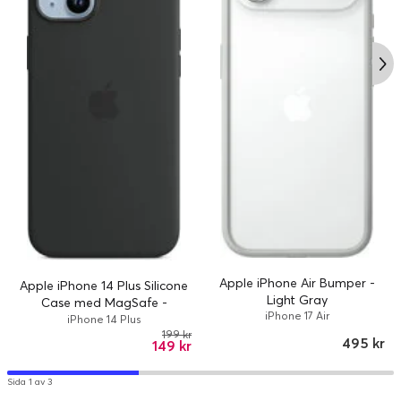
Apple iPhone Air Bumper -
Apple iPhone 14 Plus Silicone
Light Gray
Case med MagSafe -
iPhone 17 Air
Midnight
iPhone 14 Plus
199 kr
495 kr
149 kr
Sida 1 av 3