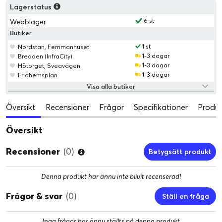
Lagerstatus
6 st
Webblager
Butiker
1 st
Nordstan, Femmanhuset
1-3 dagar
Bredden (InfraCity)
1-3 dagar
Hötorget, Sveavägen
1-3 dagar
Fridhemsplan
Visa alla butiker
Översikt
Recensioner
Frågor
Specifikationer
Produk
Översikt
Recensioner
(0)
Betygsätt produkt
Denna produkt har ännu inte blivit recenserad!
Frågor & svar
(0)
Ställ en fråga
Inga frågor har ännu ställts på denna produkt