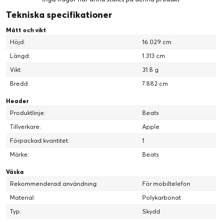
Tekniska specifikationer
Mått och vikt
Höjd:
16.029 cm
Längd:
1.313 cm
Vikt:
31.8 g
Bredd:
7.882 cm
Header
Produktlinje:
Beats
Tillverkare:
Apple
Förpackad kvantitet:
1
Märke:
Beats
Väska
Rekommenderad användning:
För mobiltelefon
Material:
Polykarbonat
Typ:
Skydd