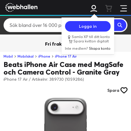
Logga in
Samla XP till ditt konto
Spara kvitton digitalt
Fri frakt över 800 kr.
Inte medlem?
Skapa konto
Mobil
Mobilskal
iPhone
iPhone 17 Air
Beats iPhone Air Case med MagSafe
och Camera Control - Granite Gray
iPhone 17 Air
/
Artikelnr: 389730 (1059286)
Spara