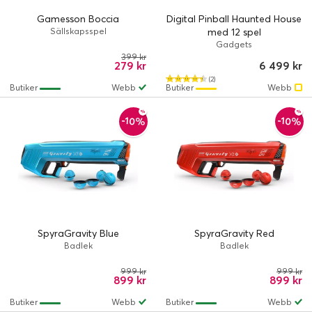
Gamesson Boccia
Digital Pinball Haunted House
Sällskapsspel
med 12 spel
Gadgets
399 kr
279 kr
6 499 kr
(2)
Butiker
Webb
Butiker
Webb
-10%
-10%
SpyraGravity Blue
SpyraGravity Red
Badlek
Badlek
999 kr
999 kr
899 kr
899 kr
Butiker
Webb
Butiker
Webb