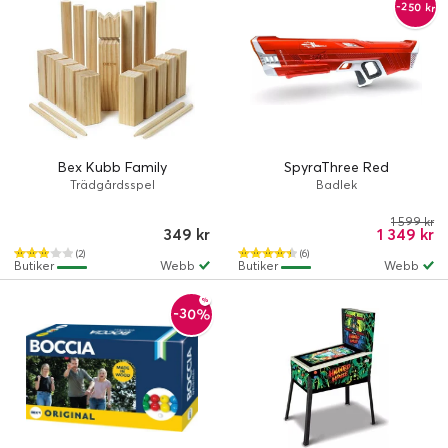
-250 kr
Bex Kubb Family
SpyraThree Red
Trädgårdsspel
Badlek
1 599 kr
349 kr
1 349 kr
(2)
(6)
Butiker
Webb
Butiker
Webb
-30%