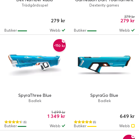
Trädgårdsspel
Dexterity games
379 kr
279 kr
279 kr
Butiker
Webb
Butiker
Webb
-150 kr
SpyraThree Blue
SpyraGo Blue
Badlek
Badlek
1 499 kr
1 349 kr
649 kr
(6)
(6)
Butiker
Webb
Butiker
Webb