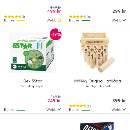
649 kr
499 kr
299 kr
(6)
(45)
Butiker
Webb
Butiker
Webb
-29%
Bex 5Star
Mölkky Original i trälåda
Sällskapsspel
Trädgårdsspel
349 kr
249 kr
399 kr
(10)
Butiker
Webb
Butiker
Webb