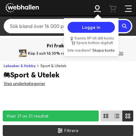
Logga in
Samla XP till ditt konto
Spara kvitton digitalt
Fri frakt över 800 kr.
Inte medlem?
Skapa konto
Köp 3 och få 30% rabatt
med rabattkoden 3Gives30
Leksaker & Hobby
Sport & Utelek
Sport & Utelek
Visa underkategorier
Visar 21 av 21 resultat
Visar 21 av 21 resultat
Visar 21 av 21 resultat
Filtrera