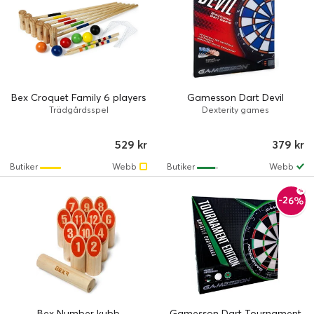
Bex Croquet Family 6 players
Gamesson Dart Devil
Trädgårdsspel
Dexterity games
529 kr
379 kr
Butiker
Webb
Butiker
Webb
-26%
Bex Number kubb
Gamesson Dart Tournament