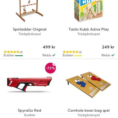
Spinladder Original
Tactic Kubb Active Play
Trädgårdsspel
Trädgårdsspel
499 kr
249 kr
(2)
(2)
Butiker
Webb
Butiker
Webb
-23%
SpyraGo Red
Cornhole bean bag spel
Badlek
Trädgårdsspel