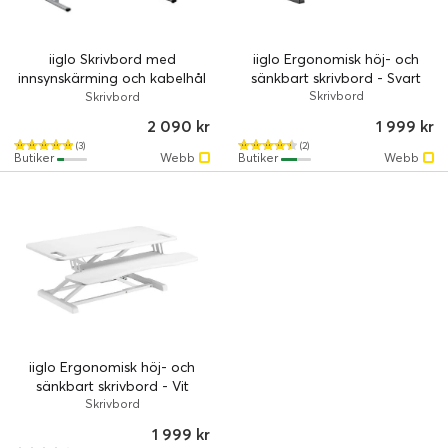
iiglo Skrivbord med
iiglo Ergonomisk höj- och
innsynskärming och kabelhål
sänkbart skrivbord - Svart
- Vit
Skrivbord
Skrivbord
2 090 kr
1 999 kr
(3)
(2)
Butiker
Webb
Butiker
Webb
iiglo Ergonomisk höj- och
sänkbart skrivbord - Vit
Skrivbord
1 999 kr