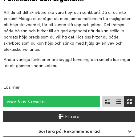
Vill du att ditt skrivbord ska vara höj- och sänkbart? Då är du inte
ensam! Många efterfrågar att med jämna mellanrum ha möjligheten
att höja skrivbordet, för att kunna stå upp och jobba. Det främjar
både hälsan och bidrar till en god ergonomi när du kan ställa in
bordets höjd precis som du vill ha det. Hos oss hittar du både
skrivbord som du kan höja och sänka med hjälp av en vev och
elektriska varianter.
Andra vanliga funktioner är inbyggd förvaring och smarta lösningar
för att gömma undan kablar.
Läs mer
Visar 5 av 5 resultat
Visar 5 av 5 resultat
Visar 5 av 5 resultat
Filtrera
Sortera på: Rekommenderad