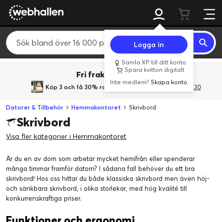
Logga in
Samla XP till ditt konto
Spara kvitton digitalt
Fri frakt över 800 kr.
Inte medlem?
Skapa konto
Köp 3 och få 30% rabatt
med rabattkoden 3Gives30
Datorer & Tillbehör
Hemmakontoret
Skrivbord
Skrivbord
Visa fler kategorier i Hemmakontoret
Är du en av dom som arbetar mycket hemifrån eller spenderar
många timmar framför datorn? I sådana fall behöver du ett bra
skrivbord! Hos oss hittar du både klassiska skrivbord men även höj-
och sänkbara skrivbord, i olika storlekar, med hög kvalité till
konkurrenskraftiga priser.
Funktioner och ergonomi