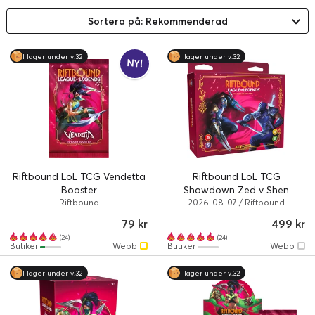
Sortera på: Rekommenderad
I lager under v.32
I lager under v.32
NY!
Riftbound LoL TCG Vendetta
Riftbound LoL TCG
Booster
Showdown Zed v Shen
Riftbound
2026-08-07 / Riftbound
79 kr
499 kr
(24)
(24)
Butiker
Webb
Butiker
Webb
I lager under v.32
I lager under v.32