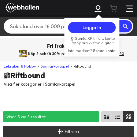
Logga in
Samla XP till ditt konto
Spara kvitton digitalt
Fri frakt över 800 kr.
Inte medlem?
Skapa konto
Köp 3 och få 30% rabatt
med rabattkoden 3Gives30
Leksaker & Hobby
Samlarkortspel
Riftbound
Riftbound
Visa fler kategorier i Samlarkortspel
Visar 5 av 5 resultat
Visar 5 av 5 resultat
Visar 5 av 5 resultat
Filtrera