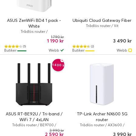
ASUS ZenWiFi BD4 1 pack -
Ubiquiti Cloud Gateway Fiber
White
Trådlös router / Vit
Trådlös router /
802.11a/b/g/n/ac/ax/be / Vit
1 790 kr
1 190 kr
3 490 kr
(5)
(2)
Butiker
Webb
Butiker
Webb
-1 400 kr
ASUS RT-BE92U / Tri-band /
TP-Link Archer NX600 5G
WiFi 7 / 4xLAN
router
Trådlös router / BE9700 /
Trådlös router / AX3600 /
802.11a/b/g/n/ac/ax/be / Svart,
802.11a/b/g/n/ac/ax / Vit
3 990 kr
2 590 kr
3 990 kr
Röd