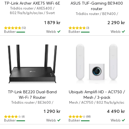
TP-Link Archer AXE75 WiFi 6E
ASUS TUF-Gaming BE9400
Trådlös router / AXE5400 /
router
802.11a/b/g/n/ac/ax / Svart
Trådlös router / BE9400 /
802.11a/b/g/n/ac/ax/be / Svart
1 879 kr
2 290 kr
(12)
(3)
Butiker
Webb
Butiker
Webb
TP-Link BE220 Dual-Band
Ubiquiti Amplifi HD - AC1750 /
Wi-Fi 7 Router
Mesh / 3-pack
Trådlös router / BE3600 /
Mesh / AC1750 / 802.11a/b/g/n/ac
802.11a/b/g/n/ac/ax/be / 3.6
/ 5.25 Gbps / Vit
1 290 kr
4 490 kr
Gbps / Svart
(4)
(68)
Butiker
Webb
Butiker
Webb