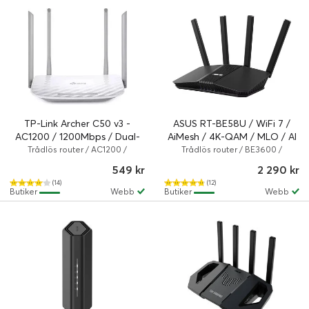
TP-Link Archer C50 v3 -
ASUS RT-BE58U / WiFi 7 /
AC1200 / 1200Mbps / Dual-
AiMesh / 4K-QAM / MLO / AI
Band
Detection 2.5G WAN/LAN
Trådlös router / AC1200 /
Trådlös router / BE3600 /
802.11a/b/g/n/ac / 1.2 Gbps / Vit
802.11a/b/g/n/ac/ax/be / Svart
port
549 kr
2 290 kr
(14)
(12)
Butiker
Webb
Butiker
Webb