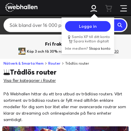
Logga in
Samla XP till ditt konto
Spara kvitton digitalt
Fri frakt över 800 kr.
Inte medlem?
Skapa konto
Köp 3 och få 30% rabatt
med rabattkoden 3Gives30
Nätverk & Smarta Hem
Router
Trådlös router
Trådlös router
Visa fler kategorier i Router
På Webhallen hittar du ett bra utbud av trådlösa routers. Vårt
sortiment av trådlösa routers är fyllt med alltifrån enklare
modeller för dig som bor litet eller mer avancerade routrar som
klarar av streaming och onlinespelande på flera enheter
samtidigt.