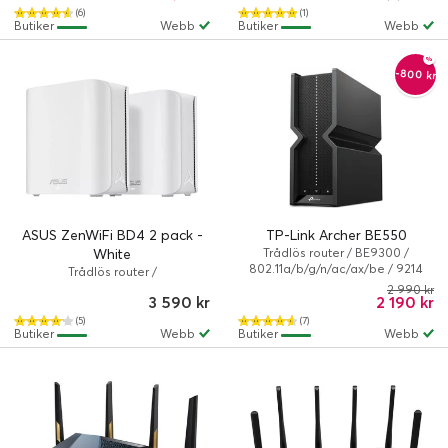
(6)
(1)
Butiker
Webb
Butiker
Webb
-800 kr
ASUS ZenWiFi BD4 2 pack -
TP-Link Archer BE550
White
Trådlös router / BE9300 /
802.11a/b/g/n/ac/ax/be / 9214
Trådlös router /
Mbps / Svart
802.11a/b/g/n/ac/ax/be / Vit
2 990 kr
3 590 kr
2 190 kr
(5)
(7)
Butiker
Webb
Butiker
Webb