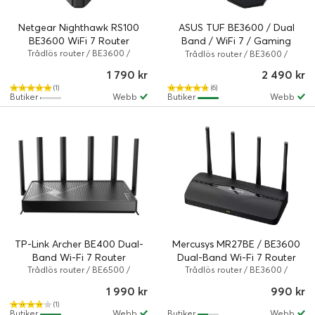
Netgear Nighthawk RS100
ASUS TUF BE3600 / Dual
BE3600 WiFi 7 Router
Band / WiFi 7 / Gaming
Trådlös router / BE3600 /
Router
Trådlös router / BE3600 /
802.11a/b/g/n/ac/ax/be / 3.6
802.11a/b/g/n/ac/ax/be / Svart
1 790 kr
2 490 kr
Gbps / Svart
(1)
(6)
Butiker
Webb
Butiker
Webb
TP-Link Archer BE400 Dual-
Mercusys MR27BE / BE3600
Band Wi-Fi 7 Router
Dual-Band Wi-Fi 7 Router
Trådlös router / BE6500 /
Trådlös router / BE3600 /
802.11a/b/g/n/ac/ax/be / 6.5
802.11a/b/g/n/ac/ax/be / 3.6
1 990 kr
990 kr
Gbps / Svart
Gbps / Svart
(1)
Butiker
Webb
Butiker
Webb