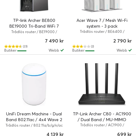
TP-link Archer BE800
Acer Wave 7 / Mesh Wi-Fi
BE19000 Tri-Band WiFi 7
system - 3 pack
Router
Trådlös router / BE6400 /
Trådlös router / BE19000 /
802.11a/b/g/n/ac/ax/be / Vit
802.11a/b/g/n/ac/ax/be / 19 Gbps
7 490 kr
2 790 kr
/ Grå, Svart
(23)
(2)
Butiker
Webb
Butiker
Webb
UniFi Dream Machine - Dual
TP-Link Archer C80 - AC1900
Band 802.11ac / 4x4 Wave 2
/ Dual Band / MU-MIMO
AP
Trådlös router / AC1900 /
Trådlös router / 802.11a/b/g/n/ac
802.11a/b/g/n/ac / 1.9 Gbps /
Wave 2 / Vit
4 139 kr
699 kr
Svart