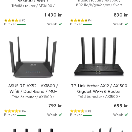
BE3600 / WiFi 7
Trådlös router / AX3000 /
802.11a/b/g/n/ac/ax / Svart
Trådlös router / BE3600 /
802.11a/b/g/n/ac/ax/be / 3.6
1 490 kr
890 kr
Gbps / Svart
(7)
(14)
Butiker
Webb
Butiker
Webb
ASUS RT-AX52 - AX1800 /
TP-Link Archer AX12 / AX1500
Wifi6 / Dual-Band / MU-
Gigabit Wi-Fi 6 Router
MIMO / OFDMA
Trådlös router / AX1500 /
Trådlös router / AX1800 /
802.11a/b/g/n/ac/ax / 1.5 Gbps /
802.11a/b/g/n/ac/ax / 574 Mbps /
793 kr
699 kr
Svart
Svart
(14)
(1)
Butiker
Webb
Butiker
Webb