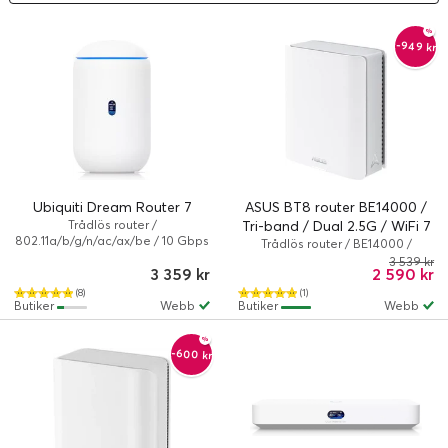
-949 kr
Ubiquiti Dream Router 7
ASUS BT8 router BE14000 /
Trådlös router /
Tri-band / Dual 2.5G / WiFi 7
802.11a/b/g/n/ac/ax/be / 10 Gbps
Trådlös router / BE14000 /
/ Vit
802.11a/b/g/n/ac/ax/be / Vit
3 539 kr
3 359 kr
2 590 kr
(8)
(1)
Butiker
Webb
Butiker
Webb
-600 kr