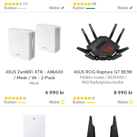
(17)
(39)
Butiker
Webb
Butiker
Webb
ASUS ZenWiFi XT8 - AX6600
ASUS ROG Rapture GT BE98
/ Mesh / Vit - 2-Pack
Trådlös router / BE25000 /
802.11a/b/g/n/ac/ax/be
Mesh
4 990 kr
8 990 kr
(2)
(2)
Butiker
Webb
Butiker
Webb