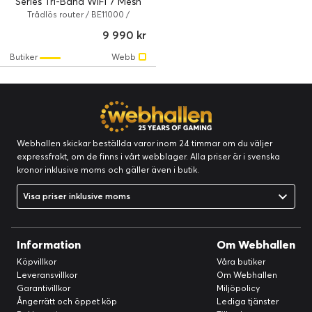
Series Tri-Band WiFi 7 Mesh
3-Pack
Trådlös router / BE11000 /
802.11a/b/g/n/ac/ax/be / 11 Gbps
9 990 kr
/ Vit
Butiker
Webb
Webhallen skickar beställda varor inom 24 timmar om du väljer
expressfrakt, om de finns i vårt webblager. Alla priser är i svenska
kronor inklusive moms och gäller även i butik.
Visa priser inklusive moms
Information
Om Webhallen
Köpvillkor
Våra butiker
Leveransvillkor
Om Webhallen
Garantivillkor
Miljöpolicy
Ångerrätt och öppet köp
Lediga tjänster