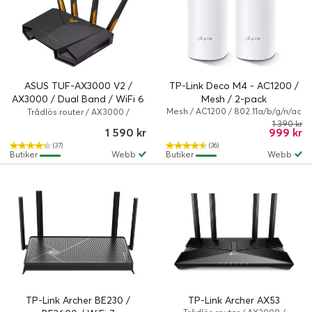
ASUS TUF-AX3000 V2 /
TP-Link Deco M4 - AC1200 /
AX3000 / Dual Band / WiFi 6
Mesh / 2-pack
Gaming Router
Mesh / AC1200 / 802.11a/b/g/n/ac
Trådlös router / AX3000 /
/ 867 Mbps / Vit
802.11a/b/g/n/ac/ax / Orange,
1 390 kr
1 590 kr
999 kr
Svart
(37)
(36)
Butiker
Webb
Butiker
Webb
TP-Link Archer BE230 /
TP-Link Archer AX53