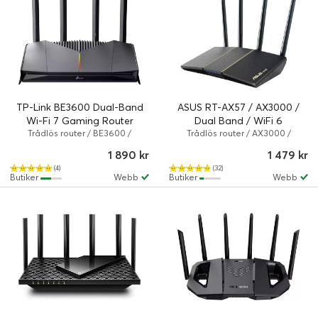
TP-Link BE3600 Dual-Band
ASUS RT-AX57 / AX3000 /
Wi-Fi 7 Gaming Router
Dual Band / WiFi 6
Trådlös router / BE3600 /
Trådlös router / AX3000 /
802.11a/b/g/n/ac/ax/be / 3600
802.11a/b/g/n/ac/ax / Svart
1 890 kr
1 479 kr
Mbps / Svart
(4)
(32)
Butiker
Webb
Butiker
Webb