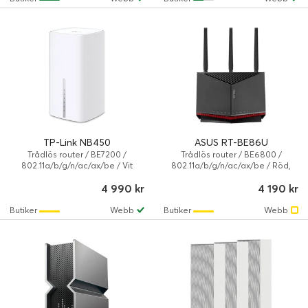
TP-Link NB450
ASUS RT-BE86U
Trådlös router / BE7200 /
Trådlös router / BE6800 /
802.11a/b/g/n/ac/ax/be / Vit
802.11a/b/g/n/ac/ax/be / Röd,
Svart
4 990 kr
4 190 kr
Butiker
Webb
Butiker
Webb