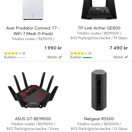
Acer Predator Connect T7 -
TP-Link Archer GE800
WiFi 7 Mesh (1-Pack)
Trådlös router / BE19000 /
802.11a/b/g/n/ac/ax/be / 19 Gbps
Trådlös router / BE11000 /
/ Svart
802.11a/b/g/n/ac/ax/be / Vit
1 990 kr
7 490 kr
(4)
(2)
Butiker
Webb
Butiker
Webb
ASUS GT-BE19000
Netgear RS500
Trådlös router / BE19000 /
Trådlös router / BE12000 /
802.11a/b/g/n/ac/ax/be / Svart,
802.11a/b/g/n/ac/ax/be / 12 Gbps