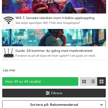
Wifi 7: Senaste tekniken inom trådlös uppkoppling
Vad skiljer egentligen Wifi 7 från dess föregångare?
Guide: Så kommer du igång med meshnätverket
Funderar du på att köpa ett mesh-system? I vår guide om mesh-nätverk berättar vi hur det kan lösa dina nätverksproblem.
Läs mer
Visar 49 av 49 resultat
Visar 49 av 49 resultat
Visar 49 av 49 resultat
Filtrera
Sortera på: Rekommenderad