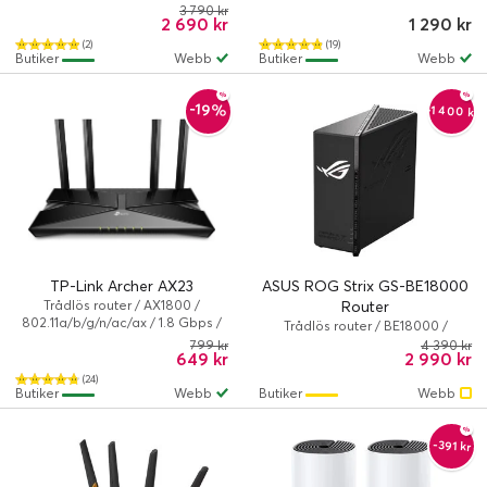
802.11a/b/g/n/ac/ax/be / 9220
802.11a/b/g/n/ac/ax / Svart
3 790 kr
2 690 kr
1 290 kr
Mbps / Svart
(2)
(19)
Butiker
Webb
Butiker
Webb
-19%
-1 400 kr
TP-Link Archer AX23
ASUS ROG Strix GS-BE18000
Trådlös router / AX1800 /
Router
802.11a/b/g/n/ac/ax / 1.8 Gbps /
Trådlös router / BE18000 /
Svart
802.11a/b/g/n/ac/ax/be / Svart
799 kr
4 390 kr
649 kr
2 990 kr
(24)
Butiker
Webb
Butiker
Webb
-391 kr