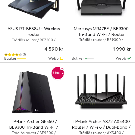
ASUS RT-BE88U - Wireless
Mercusys MR47BE / BE9300
router
Tri-Band Wi-Fi 7 Router
802.11a/b/g/n/ac/ax/be Wi-Fi
Trådlös router / BE9300 /
Trådlös router / BE7200 /
802.11a/b/g/n/ac/ax/be / 9.3
802.11a/b/g/n/ac/ax/be / Guld,
7
4 590 kr
1 990 kr
Gbps / Svart
Svart
(2)
Butiker
Webb
Butiker
Webb
-1 100 kr
TP-Link Archer GE550 /
TP-Link Archer AX72 AX5400
BE9300 Tri-Band Wi-Fi 7
Router / WiFi 6 / Dual-Band /
Gaming Router
OFDMA / MU-MIMO
Trådlös router / BE9300 /
Trådlös router / AX5400 /