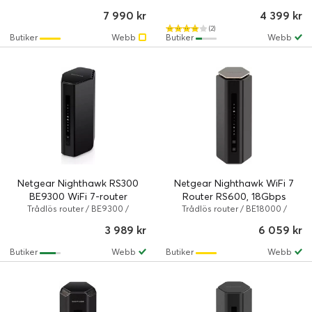
Röd
/ Svart
7 990 kr
4 399 kr
(2)
Butiker
Webb
Butiker
Webb
Netgear Nighthawk RS300
Netgear Nighthawk WiFi 7
BE9300 WiFi 7-router
Router RS600, 18Gbps
Trådlös router / BE9300 /
Trådlös router / BE18000 /
802.11a/b/g/n/ac/ax/be / 9.3
802.11a/b/g/n/ac/ax/be / 18 Gbps
3 989 kr
6 059 kr
Gbps / Svart
/ Svart
Butiker
Webb
Butiker
Webb