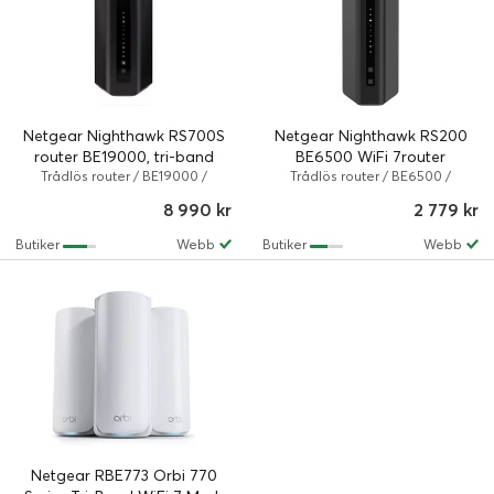
Netgear Nighthawk RS700S
Netgear Nighthawk RS200
router BE19000, tri-band
BE6500 WiFi 7router
Trådlös router / BE19000 /
Trådlös router / BE6500 /
802.11a/b/g/n/ac/ax/be / 19 Gbps
802.11a/b/g/n/ac/ax/be / 6.5
8 990 kr
2 779 kr
/ Svart
Gbps / Svart
Butiker
Webb
Butiker
Webb
Netgear RBE773 Orbi 770