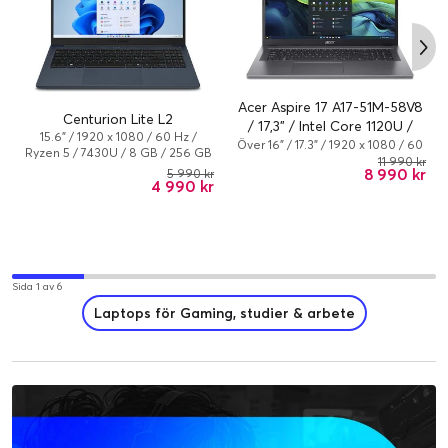
Acer Aspire 17 A17-51M-58V8
Centurion Lite L2
/ 17,3" / Intel Core 1120U /
15.6" / 1920 x 1080 / 60 Hz /
16GB / 1TB / Win 11
Över 16" / 17.3" / 1920 x 1080 / 60
Ryzen 5 / 7430U / 8 GB / 256 GB
Hz / Core 5 / 120U / 16 GB / 1.024
11 990 kr
/ AMD Radeon Graphics /
8 990 kr
5 990 kr
TB / Intel Graphics / Windows 11
4 990 kr
Windows 11 Home
Home
Sida 1 av 6
Laptops för Gaming, studier & arbete