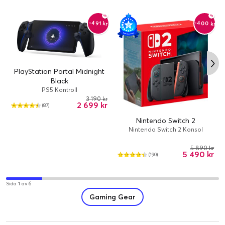
-400 kr
-491 kr
PlayStation Portal Midnight
Black
PS5 Kontroll
3 190 kr
2 699 kr
(87)
Nintendo Switch 2
Nintendo Switch 2 Konsol
5 890 kr
5 490 kr
(190)
Sida 1 av 6
Gaming Gear