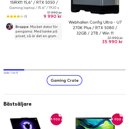
15IRX11 15,6" / RTX 5050 /
Intel i-5-13450HX / 16GB /
Gaming laptop / 15.6" / 1920 x
1080 / 144 Hz / Core i5 / 13450HX
17 990 kr
512GB / Win 11
9 990 kr
(3)
/ 16 GB / 512 GB / NVIDIA
GeForce RTX 5050 / Intel UHD
Webhallen Config Ultra - U7
Graphics / Windows 11 Home
Broppe:
Mycket dator för
270K Plus / RTX 5080 /
pengarna. Med tanke på
32GB / 2TB / Win 11
priset, så är det en grym
37 990 kr
speldator. Har bara spelat
35 990 kr
CS och The outlast trials
på den än så länge, men
det flyter på bra. Använder
den mest till
programmering och gör
spel i Unreal Engine.
Sida 1 av 6
Gaming Crate
Bästsäljare
-4 000 kr
-8 000 kr