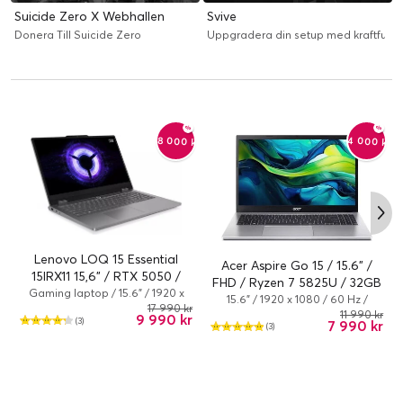
Suicide Zero X Webhallen
Svive
Donera Till Suicide Zero
Uppgradera din setup med kraftfull 
-4 000 kr
-8 000 kr
Lenovo LOQ 15 Essential
Acer Aspire Go 15 / 15.6" /
15IRX11 15,6" / RTX 5050 /
FHD / Ryzen 7 5825U / 32GB
Intel i-5-13450HX / 16GB /
Gaming laptop / 15.6" / 1920 x
/ 1TB
15.6" / 1920 x 1080 / 60 Hz /
1080 / 144 Hz / Core i5 / 13450HX
17 990 kr
512GB / Win 11
Ryzen 7 / 5825U / 32 GB / 1.024
11 990 kr
9 990 kr
(3)
/ 16 GB / 512 GB / NVIDIA
7 990 kr
(3)
TB / AMD Radeon Graphics /
GeForce RTX 5050 / Intel UHD
Windows 11 Home
Graphics / Windows 11 Home