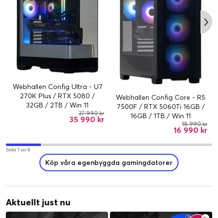
Webhallen Config Ultra - U7
270K Plus / RTX 5080 /
Webhallen Config Core - R5
32GB / 2TB / Win 11
7500F / RTX 5060Ti 16GB /
37 990 kr
16GB / 1TB / Win 11
35 990 kr
18 990 kr
16 990 kr
Sida 1 av 6
Köp våra egenbyggda gamingdatorer
Aktuellt just nu