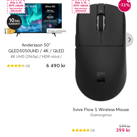
-33%
E
A
Produktblad
↑
G
Andersson 50"
QLED5050UHD / 4K / QLED
/ 60 Hz / Android TV
4K UHD (2160p) / HDR-stöd /
Smart TV
6 490 kr
(12)
Svive Flow 5 Wireless Mouse
Gamingmus
599 kr
399 kr
(15)