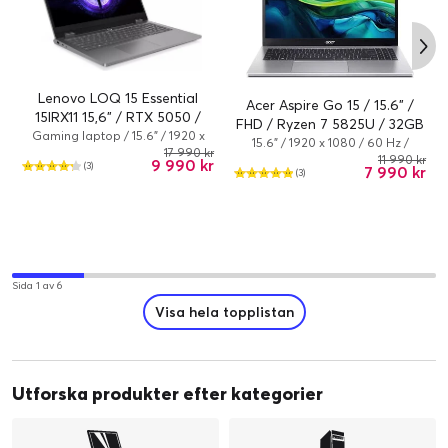
A
↑
G
Lenovo LOQ 15 Essential
Acer Aspire Go 15 / 15.6" /
15IRX11 15,6" / RTX 5050 /
FHD / Ryzen 7 5825U / 32GB
Intel i-5-13450HX / 16GB /
Gaming laptop / 15.6" / 1920 x
/ 1TB
15.6" / 1920 x 1080 / 60 Hz /
1080 / 144 Hz / Core i5 / 13450HX
17 990 kr
512GB / Win 11
Ryzen 7 / 5825U / 32 GB / 1.024
11 990 kr
9 990 kr
(3)
/ 16 GB / 512 GB / NVIDIA
7 990 kr
(3)
TB / AMD Radeon Graphics /
GeForce RTX 5050 / Intel UHD
Windows 11 Home
Graphics / Windows 11 Home
Sida 1 av 6
Visa hela topplistan
Utforska produkter efter kategorier