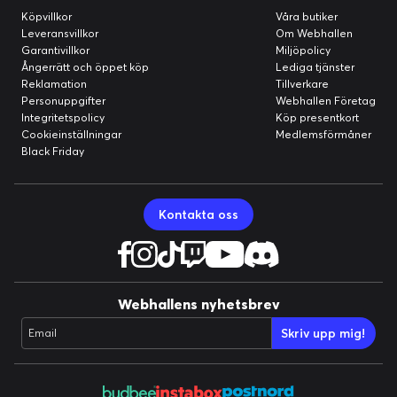
Köpvillkor
Våra butiker
Leveransvillkor
Om Webhallen
Garantivillkor
Miljöpolicy
Ångerrätt och öppet köp
Lediga tjänster
Reklamation
Tillverkare
Personuppgifter
Webhallen Företag
Integritetspolicy
Köp presentkort
Cookieinställningar
Medlemsförmåner
Black Friday
Kontakta oss
Webhallens nyhetsbrev
Skriv upp mig!
Email