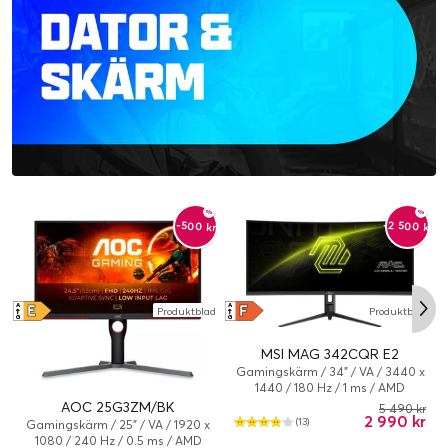
-2 500 kr
-500 kr
E
F
A
A
Produktblad
Produktblad
↑
↑
G
G
MSI MAG 342CQR E2
Gamingskärm / 34" / VA / 3440 x
1440 / 180 Hz / 1 ms / AMD
Adaptive-Sync / Lutning, Vridbar
AOC 25G3ZM/BK
5 490 kr
2 990 kr
bas, Pivot (rotation), Höjd
(13)
Gamingskärm / 25" / VA / 1920 x
1080 / 240 Hz / 0.5 ms / AMD