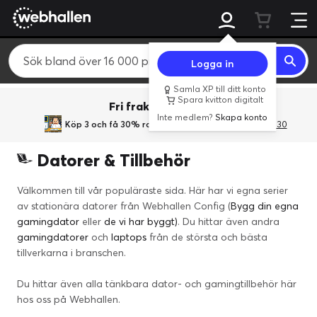
Logga in
Samla XP till ditt konto
Spara kvitton digitalt
Fri frakt över 800 kr.
Inte medlem?
Skapa konto
Köp 3 och få 30% rabatt
med rabattkoden 3Gives30
Datorer & Tillbehör
Välkommen till vår populäraste sida. Här har vi egna serier
av stationära datorer från Webhallen Config (
Bygg din egna
gamingdator
eller
de vi har byggt)
. Du hittar även andra
gamingdatorer
och
laptops
från de största och bästa
tillverkarna i branschen.
Du hittar även alla tänkbara dator- och gamingtillbehör här
hos oss på Webhallen.