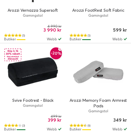
Arozzi Vernazza Supersoft
Arozzi FootRest Soft Fabric
Gamingstol
Gamingstol
4 990 kr
3 990 kr
599 kr
(5)
(5)
Butiker
Webb
Butiker
Webb
-20%
Svive Footrest - Black
Arozzi Memory Foam Armrest
Gamingstol
Pads
Gamingstol
499 kr
399 kr
349 kr
(3)
(9)
Butiker
Webb
Butiker
Webb