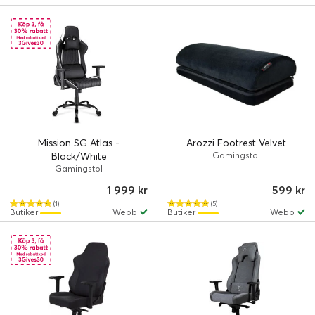
Mission SG Atlas -
Arozzi Footrest Velvet
Black/White
Gamingstol
Gamingstol
1 999 kr
599 kr
(1)
(5)
Butiker
Webb
Butiker
Webb