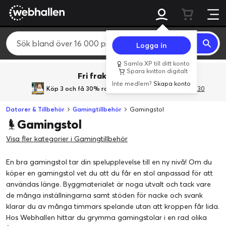
Logga in
Samla XP till ditt konto
Spara kvitton digitalt
Fri frakt över 800 kr.
Inte medlem?
Skapa konto
Köp 3 och få 30% rabatt
med rabattkoden 3Gives30
Datorer & Tillbehör
Gamingtillbehör
Gamingstol
Gamingstol
Visa fler kategorier i Gamingtillbehör
En bra gamingstol tar din spelupplevelse till en ny nivå! Om du
köper en gamingstol vet du att du får en stol anpassad för att
användas länge. Byggmaterialet är noga utvalt och tack vare
de många inställningarna samt stöden för nacke och svank
klarar du av många timmars spelande utan att kroppen får lida.
Hos Webhallen hittar du grymma gamingstolar i en rad olika