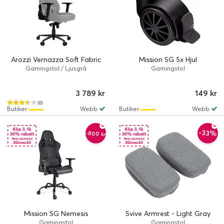
Arozzi Vernazza Soft Fabric
Mission SG 5x Hjul
Gamingstol / Ljusgrå
Gamingstol
3 789 kr
149 kr
(8)
Butiker
Webb
Butiker
Webb
-33%
-800 kr
Mission SG Nemesis
Svive Armrest - Light Gray
Gamingstol
Gamingstol