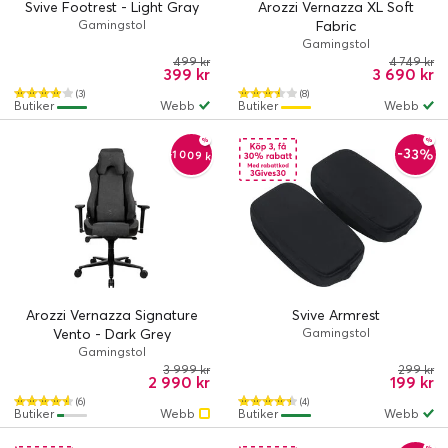
Svive Footrest - Light Gray
Arozzi Vernazza XL Soft
Gamingstol
Fabric
Gamingstol
499 kr
4 749 kr
399 kr
3 690 kr
(3)
(8)
Butiker
Webb
Butiker
Webb
-33%
-1 009 kr
Arozzi Vernazza Signature
Svive Armrest
Vento - Dark Grey
Gamingstol
Gamingstol
3 999 kr
299 kr
2 990 kr
199 kr
(6)
(4)
Butiker
Webb
Butiker
Webb