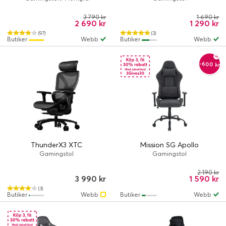
3 790 kr
1 690 kr
2 690 kr
1 290 kr
(97)
(3)
Butiker
Webb
Butiker
Webb
-600 kr
ThunderX3 XTC
Mission SG Apollo
Gamingstol
Gamingstol
2 190 kr
3 990 kr
1 590 kr
(3)
Butiker
Webb
Butiker
Webb