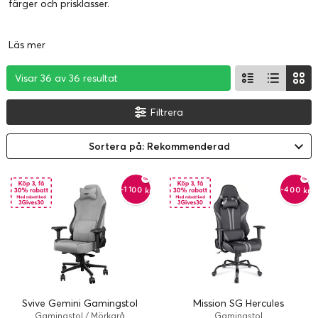
färger och prisklasser.
Läs mer
Visar 36 av 36 resultat
Visar 36 av 36 resultat
Visar 36 av 36 resultat
Filtrera
Sortera på: Rekommenderad
-1 100 kr
-400 kr
Svive Gemini Gamingstol
Mission SG Hercules
Gamingstol / Mörkgrå
Gamingstol