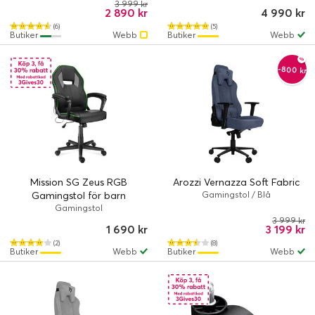
3 999 kr
2 890 kr
4 990 kr
(6)
(5)
Butiker
Webb
Butiker
Webb
-800 kr
Mission SG Zeus RGB
Arozzi Vernazza Soft Fabric
Gamingstol för barn
Gamingstol / Blå
Gamingstol
3 999 kr
1 690 kr
3 199 kr
(2)
(8)
Butiker
Webb
Butiker
Webb