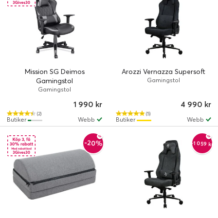
Mission SG Deimos
Arozzi Vernazza Supersoft
Gamingstol
Gamingstol
Gamingstol
1 990 kr
4 990 kr
(2)
(5)
Butiker
Webb
Butiker
Webb
-20%
-1 059 kr