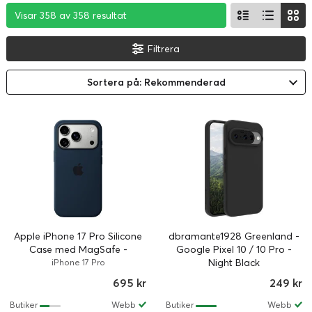
Visar 358 av 358 resultat
Visar 358 av 358 resultat
Visar 358 av 358 resultat
Filtrera
Sortera på: Rekommenderad
Apple iPhone 17 Pro Silicone
dbramante1928 Greenland -
Case med MagSafe -
Google Pixel 10 / 10 Pro -
Midnight
Night Black
iPhone 17 Pro
695 kr
249 kr
Butiker
Webb
Butiker
Webb