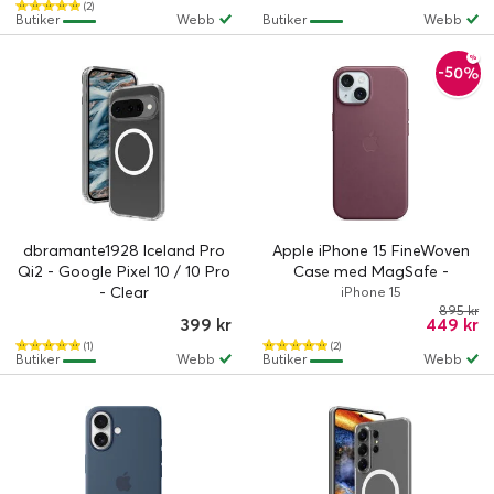
(2)
Butiker
Webb
Butiker
Webb
-50%
dbramante1928 Iceland Pro
Apple iPhone 15 FineWoven
Qi2 - Google Pixel 10 / 10 Pro
Case med MagSafe -
- Clear
Mulberry
iPhone 15
895 kr
399 kr
449 kr
(1)
(2)
Butiker
Webb
Butiker
Webb