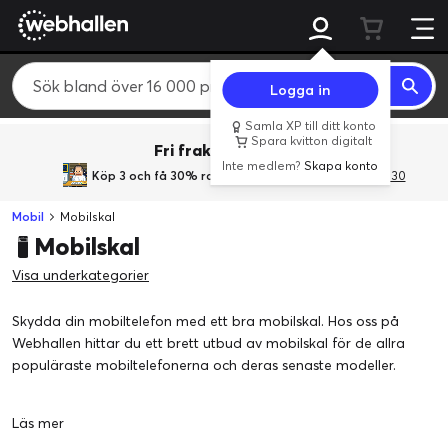
Logga in
Samla XP till ditt konto
Spara kvitton digitalt
Fri frakt över 800 kr.
Inte medlem?
Skapa konto
Köp 3 och få 30% rabatt
med rabattkoden 3Gives30
Mobil
Mobilskal
Mobilskal
Visa underkategorier
Skydda din mobiltelefon med ett bra mobilskal. Hos oss på
Webhallen hittar du ett brett utbud av mobilskal för de allra
populäraste mobiltelefonerna och deras senaste modeller.
Läs mer