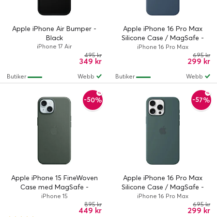
Apple iPhone Air Bumper -
Apple iPhone 16 Pro Max
Black
Silicone Case / MagSafe -
iPhone 17 Air
Denim
iPhone 16 Pro Max
495 kr
695 kr
349 kr
299 kr
Butiker
Webb
Butiker
Webb
-50%
-57%
Apple iPhone 15 FineWoven
Apple iPhone 16 Pro Max
Case med MagSafe -
Silicone Case / MagSafe -
Evergreen
Lake Green
iPhone 15
iPhone 16 Pro Max
895 kr
695 kr
449 kr
299 kr