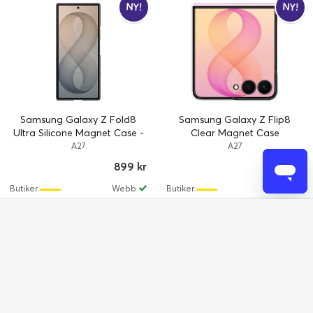
NY!
NY!
Samsung Galaxy Z Fold8
Samsung Galaxy Z Flip8
Ultra Silicone Magnet Case -
Clear Magnet Case
Graphite
genomskinligt fodral med
A27
A27
magneter för trådlös
899 kr
549 kr
laddning och magnetiskt
tillbehör - Trans
Butiker
Webb
Butiker
Webb
NY!