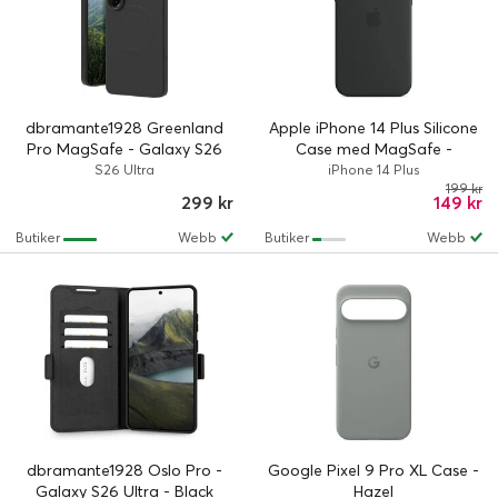
dbramante1928 Greenland
Apple iPhone 14 Plus Silicone
Pro MagSafe - Galaxy S26
Case med MagSafe -
Ultra - Night Black
Midnight
S26 Ultra
iPhone 14 Plus
199 kr
299 kr
149 kr
Butiker
Webb
Butiker
Webb
dbramante1928 Oslo Pro -
Google Pixel 9 Pro XL Case -
Galaxy S26 Ultra - Black
Hazel