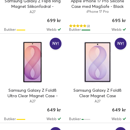
Samsung Galaxy Z Flip8 Ring
Apple iPhone 17 Pro Silicone
Magnet Silikonfodral -
Case med MagSafe - Black
Graphite
iPhone 17 Pro
A27
699 kr
695 kr
(2)
Butiker
Webb
Butiker
Webb
NY!
NY!
Samsung Galaxy Z Fold8
Samsung Galaxy Z Fold8
Ultra Clear Magnet Case -
Clear Magnet Case
Transparent
transparent fodral med
A27
A27
integrerade magneter för
649 kr
649 kr
trådlös laddning och
magnetiska tillbeh
Butiker
Webb
Butiker
Webb