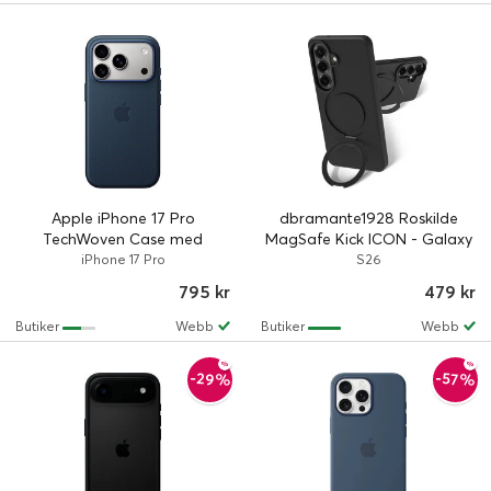
Apple iPhone 17 Pro
dbramante1928 Roskilde
TechWoven Case med
MagSafe Kick ICON - Galaxy
MagSafe - Blue
S26 - Midnight
iPhone 17 Pro
S26
795 kr
479 kr
Butiker
Webb
Butiker
Webb
-29%
-57%