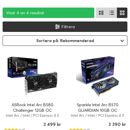
Visar 4 av 4 resultat
Visar 4 av 4 resultat
Visar 4 av 4 resultat
Filtrera
Sortera på: Rekommenderad
ASRock Intel Arc B580
Sparkle Intel Arc B570
Challenger 12GB OC
GUARDIAN 10GB OC
Intel Arc / Intel / PCI Express 4.0
Intel Arc / Intel / PCI Express 4.0
x8 / 12 GB / 2740 MHz
x16 (x8 mode) / 10 GB
3 499 kr
3 390 kr
(2)
(4)