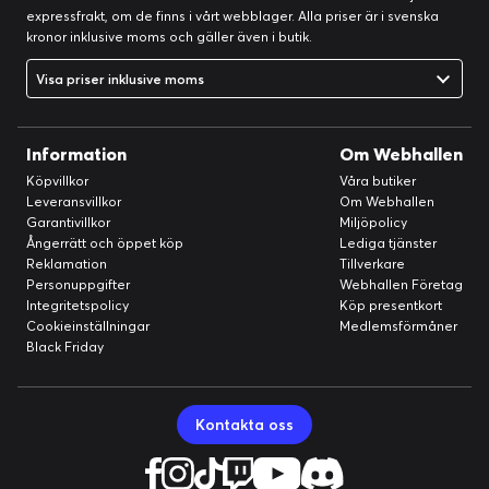
expressfrakt, om de finns i vårt webblager. Alla priser är i svenska
kronor inklusive moms och gäller även i butik.
Visa priser inklusive moms
Information
Om Webhallen
Köpvillkor
Våra butiker
Leveransvillkor
Om Webhallen
Garantivillkor
Miljöpolicy
Ångerrätt och öppet köp
Lediga tjänster
Reklamation
Tillverkare
Personuppgifter
Webhallen Företag
Integritetspolicy
Köp presentkort
Cookieinställningar
Medlemsförmåner
Black Friday
Kontakta oss