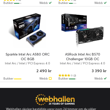
Butiker
Webb
Butiker
Webb
Sparkle Intel Arc A580 ORC
ASRock Intel Arc B570
OC 8GB
Challenger 10GB OC
Intel Arc / Intel / PCI Express 4.0
Intel Arc / Intel / PCI Express 4.0
x16 / 8 GB
x8 / 10 GB / 2600 MHz
2 490 kr
3 390 kr
(2)
Butiker
Webb
Butiker
Webb
Webhallen skickar beställda varor inom 24 timmar om du väljer