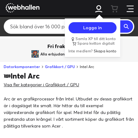
Logga in
Samla XP till ditt konto
Spara kvitton digitalt
Fri frakt över 800 kr.
Inte medlem?
Skapa konto
Alla erbjudanden från
BACK TO REALITY
Datorkomponenter
Grafikkort / GPU
Intel Arc
Intel Arc
Visa fler kategorier i Grafikkort / GPU
Arc är en grafikprocessor från Intel. Utbudet av dessa grafikkort
är i dagsläget lite smalt. Här hittar du till exempel
välpresterande grafikkort för spel. Med Intel får du pålitlig
prestanda utan krångel. I vårt sortiment köper du grafikkort från
pålitliga tillverkare som Acer .