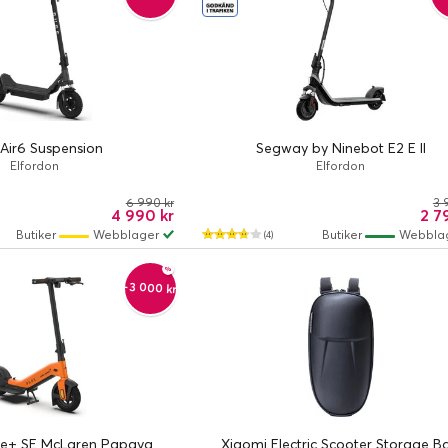
 Air6 Suspension
Segway by Ninebot E2 E II
Elfordon
Elfordon
6 990 kr
3 
4 990 kr
2 7
Butiker
Webblager
Butiker
Webbla
(4)
-3 000 kr
ce+ SE McLaren Papaya
Xiaomi Electric Scooter Storage B