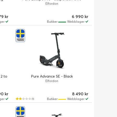
Elfordon
79 kr
6 990 kr
ger
Butiker
Webblager
2 to
Pure Advance SE - Black
Elfordon
90 kr
8 490 kr
ger
Butiker
Webblager
(1)