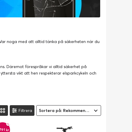
. Var noga med att alltid tänka på säkerheten när du
ns. Däremot förespråkar vi alltid säkerhet på
tersta vikt att hen respekterar elsparkcykeln och
Filtrera
Sortera på: Rekommenderad
 191 kr