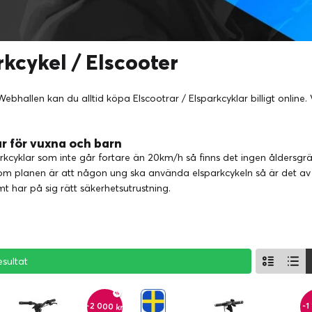
rkcykel / Elscooter
ebhallen kan du alltid köpa Elscootrar / Elsparkcyklar billigt online
r för vuxna och barn
rkcyklar som inte går fortare än 20km/h så finns det ingen åldersgrä
m planen är att någon ung ska använda elsparkcykeln så är det av yt
amt har på sig rätt säkerhetsutrustning.
esultat
esultat
esultat
-2 000 kr
-1