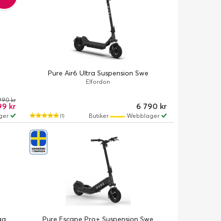
Pure Air6 Ultra Suspension Swe
Elfordon
990 kr
99 kr
6 790 kr
ger
Butiker
Webblager
(1)
ag
Pure Escape Pro+ Suspension Swe