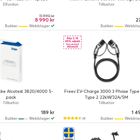
Elfordon
Tillbehör
11 990 kr
8 990 kr
2
Butiker
Webblager
Butiker
Webbla
ke Alcotest 3820/4000 5-
Freev EV-Charge 3000 3 Phase Type 
pack
Type 2 22kW/32A/5M
Tillbehör
Tillbehör
189 kr
1 4
Butiker
Webblager
Butiker
Webbla
(4)