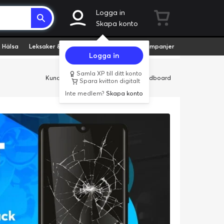
Logga in
Skapa konto
 Hälsa
Leksaker & Hobby
Fyndvaror
Kampanjer
Logga in
Samla XP till ditt konto
Kundservice
Butiker
Företag
Cardboard
Spara kvitton digitalt
Inte medlem?
Skapa konto