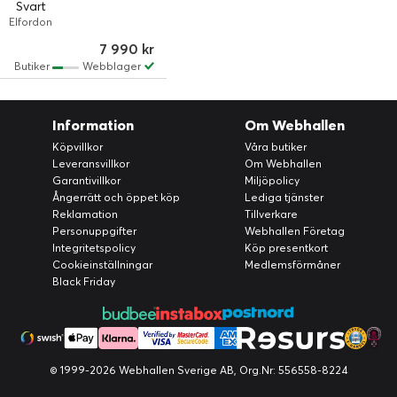
Svart
Elfordon
7 990 kr
Butiker
Webblager
Information
Om Webhallen
Köpvillkor
Våra butiker
Leveransvillkor
Om Webhallen
Garantivillkor
Miljöpolicy
Ångerrätt och öppet köp
Lediga tjänster
Reklamation
Tillverkare
Personuppgifter
Webhallen Företag
Integritetspolicy
Köp presentkort
Cookieinställningar
Medlemsförmåner
Black Friday
© 1999-2026 Webhallen Sverige AB, Org.Nr: 556558-8224