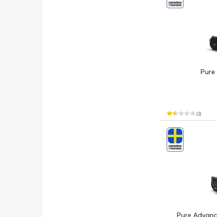
Pure
(2)
Pure Advan