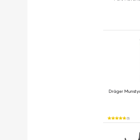
Dräger Munstyc
(1)