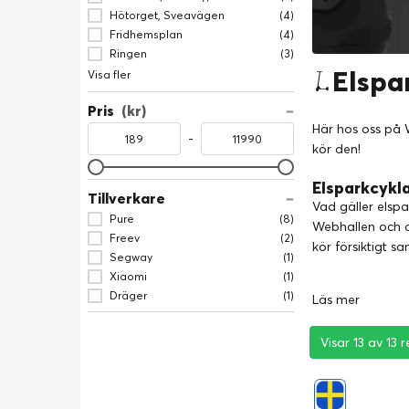
Hötorget, Sveavägen
(4)
Fridhemsplan
(4)
Ringen
(3)
Elspa
Visa fler
Pris
(kr)
Här hos oss på W
-
kör den!
Elsparkcykla
Tillverkare
Vad gäller elspa
Pure
(8)
Webhallen och o
Freev
(2)
kör försiktigt s
Segway
(1)
Xiaomi
(1)
Dräger
(1)
Läs mer
Visar 13 av 13 r
Visar 13 av 13 r
Visar 13 av 13 r