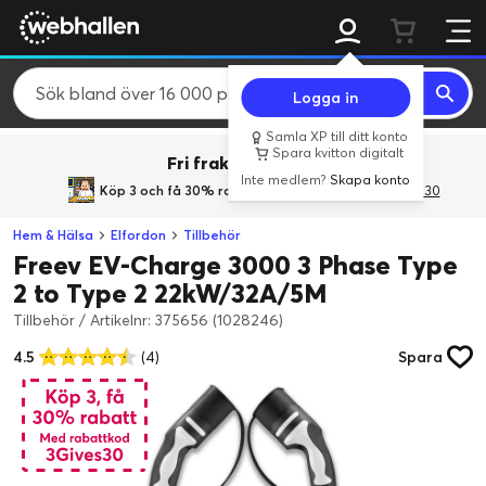
Logga in
Samla XP till ditt konto
Spara kvitton digitalt
Fri frakt över 800 kr.
Inte medlem?
Skapa konto
Köp 3 och få 30% rabatt
med rabattkoden 3Gives30
Hem & Hälsa
Elfordon
Tillbehör
Freev EV-Charge 3000 3 Phase Type
2 to Type 2 22kW/32A/5M
Tillbehör
/
Artikelnr: 375656 (1028246)
4.5
(4)
Spara