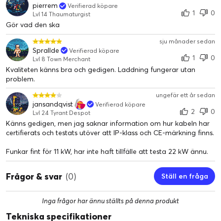
pierrem
Verifierad köpare
1
0
Lvl 14 Thaumaturgist
Gör vad den ska
sju månader sedan
Sprallde
Verifierad köpare
1
0
Lvl 8 Town Merchant
Kvaliteten känns bra och gedigen. Laddning fungerar utan
problem.
ungefär ett år sedan
jansandqvist
Verifierad köpare
2
0
Lvl 24 Tyrant Despot
Känns gedigen, men jag saknar information om hur kabeln har
certifierats och testats utöver att IP-klass och CE-märkning finns.
Funkar fint för 11 kW, har inte haft tillfälle att testa 22 kW ännu.
Frågor & svar
(0)
Ställ en fråga
Inga frågor har ännu ställts på denna produkt
Tekniska specifikationer