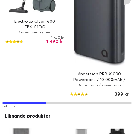
Electrolux Clean 600
EB61C1OG
Golvdammsugare
1 870 kr
1 490 kr
Andersson PRB-X1000
Powerbank / 10 000mAh /
PD30W
Batteripack / Powerbank
399 kr
Sida 1 av 3
Liknande produkter