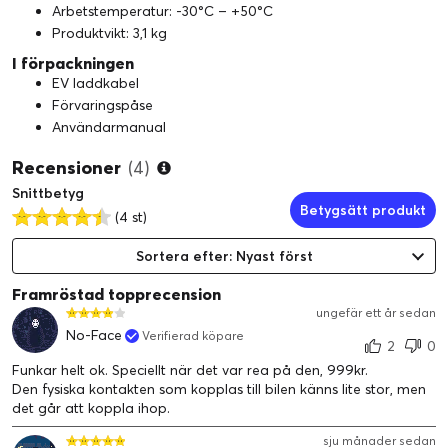
Arbetstemperatur: -30°C – +50°C
Produktvikt: 3,1 kg
I förpackningen
EV laddkabel
Förvaringspåse
Användarmanual
Recensioner
(4)
Snittbetyg
Betygsätt produkt
(4 st)
Sortera efter: Nyast först
Framröstad topprecension
ungefär ett år sedan
No-Face
Verifierad köpare
2
0
Funkar helt ok. Speciellt när det var rea på den, 999kr.
Den fysiska kontakten som kopplas till bilen känns lite stor, men
det går att koppla ihop.
sju månader sedan