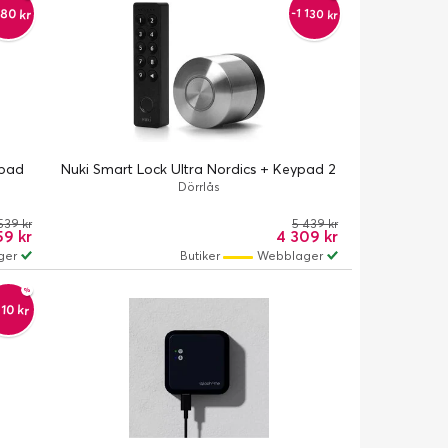
80 kr
-1 130 kr
ypad
Nuki Smart Lock Ultra Nordics + Keypad 2
Dörrlås
539 kr
5 439 kr
59 kr
4 309 kr
ger
Butiker
Webblager
10 kr