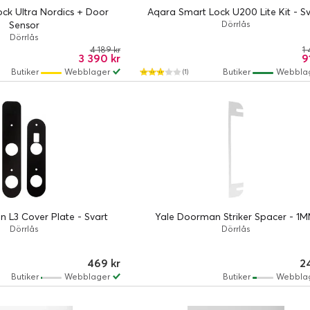
ock Ultra Nordics + Door
Aqara Smart Lock U200 Lite Kit - S
Sensor
Dörrlås
Dörrlås
4 189 kr
1 
3 390 kr
9
Butiker
Webblager
Butiker
Webbla
(1)
 L3 Cover Plate - Svart
Yale Doorman Striker Spacer - 1
Dörrlås
Dörrlås
469 kr
2
Butiker
Webblager
Butiker
Webbla