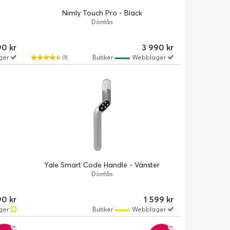
Nimly Touch Pro - Black
Dörrlås
90 kr
3 990 kr
ger
Butiker
Webblager
(5)
Yale Smart Code Handle - Vänster
Dörrlås
90 kr
1 599 kr
ger
Butiker
Webblager