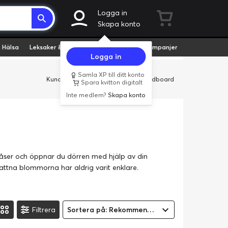
Logga in
Skapa konto
 Hälsa
Leksaker & Hobby
Fyndvaror
Kampanjer
Logga in
Samla XP till ditt konto
Kundservice
Butiker
Företag
Cardboard
Spara kvitton digitalt
Inte medlem?
Skapa konto
låser och öppnar du dörren med hjälp av din
vattna blommorna har aldrig varit enklare.
Filtrera
Sortera på: Rekommenderad