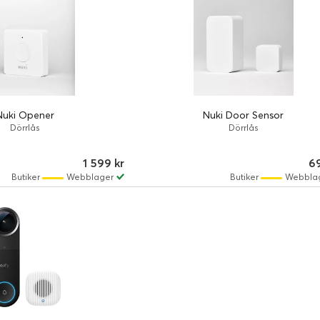
Nuki Opener
Nuki Door Sensor
Dörrlås
Dörrlås
1 599 kr
69
Butiker
Webblager
Butiker
Webbla