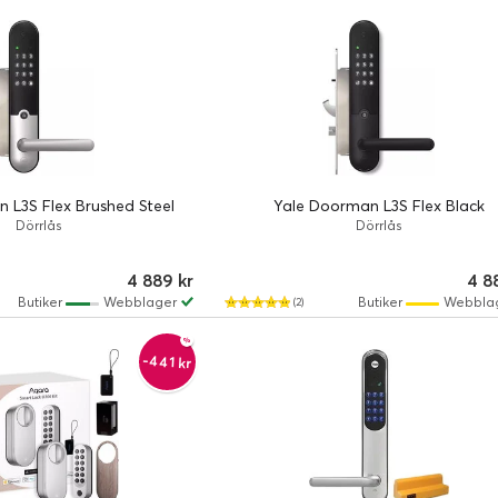
 L3S Flex Brushed Steel
Yale Doorman L3S Flex Black
Dörrlås
Dörrlås
4 889 kr
4 8
Butiker
Webblager
Butiker
Webbla
(2)
-441 kr