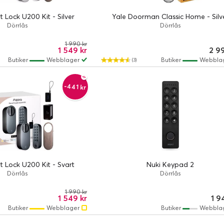
 Lock U200 Kit - Silver
Yale Doorman Classic Home - Silv
Dörrlås
Dörrlås
1 990 kr
1 549 kr
2 9
Butiker
Webblager
Butiker
Webbla
(3)
-441 kr
 Lock U200 Kit - Svart
Nuki Keypad 2
Dörrlås
Dörrlås
1 990 kr
1 549 kr
1 9
Butiker
Webblager
Butiker
Webbla