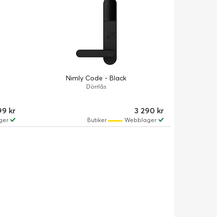
Nimly Code - Black
Dörrlås
9 kr
3 290 kr
ger
Butiker
Webblager