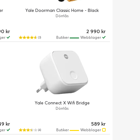
er
Yale Doorman Classic Home - Black
Dörrlås
90 kr
2 990 kr
ger
Butiker
Webblager
(3)
Yale Connect X Wifi Bridge
Dörrlås
49 kr
589 kr
ger
Butiker
Webblager
(4)