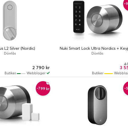
-9
us L2 Silver (Nordic)
Nuki Smart Lock Ultra Nordics + Ke
Dörrlås
Dörrlås
4 
2 790 kr
3 5
Butiker
Webblager
Butiker
Webbla
-799 kr
-5