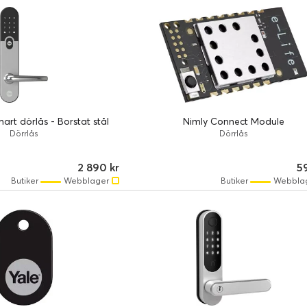
art dörlås - Borstat stål
Nimly Connect Module
Dörrlås
Dörrlås
2 890 kr
59
Butiker
Webblager
Butiker
Webbla