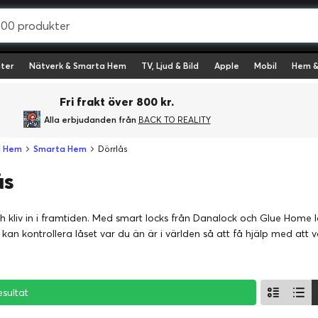
ter
Nätverk & Smarta Hem
TV, Ljud & Bild
Apple
Mobil
Hem &
Fri frakt över 800 kr.
Alla erbjudanden från
BACK TO REALITY
a Hem
Smarta Hem
Dörrlås
ås
h kliv in i framtiden. Med smart locks från Danalock och Glue Home 
an kontrollera låset var du än är i världen så att få hjälp med att 
esultat
esultat
esultat