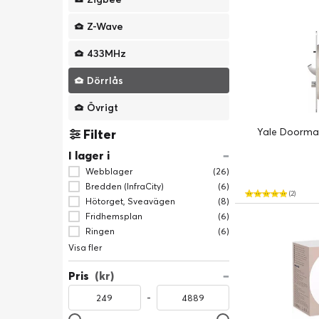
Z-Wave
433MHz
Dörrlås
Övrigt
Yale Doorman
Filter
I lager i
Webblager
(26)
Bredden (InfraCity)
(6)
(2)
Hötorget, Sveavägen
(8)
Fridhemsplan
(6)
Ringen
(6)
Visa fler
Pris
(kr)
-