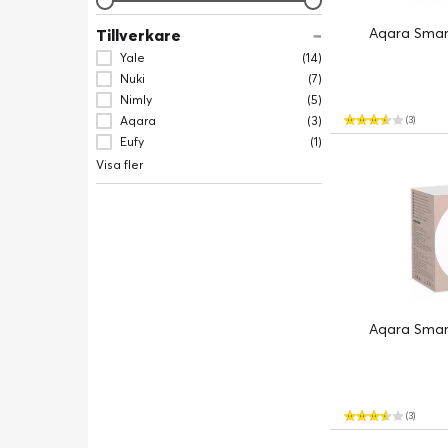
Aqara Smart
Tillverkare
Yale
(14)
Nuki
(7)
Nimly
(5)
Aqara
(3)
(3)
Eufy
(1)
Visa fler
Aqara Smart
(3)