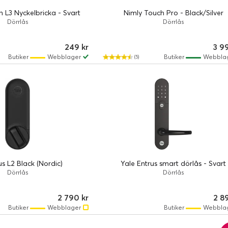
 L3 Nyckelbricka - Svart
Nimly Touch Pro - Black/Silver
Dörrlås
Dörrlås
249 kr
3 9
Butiker
Webblager
Butiker
Webbla
(5)
us L2 Black (Nordic)
Yale Entrus smart dörlås - Svart
Dörrlås
Dörrlås
2 790 kr
2 8
Butiker
Webblager
Butiker
Webbla