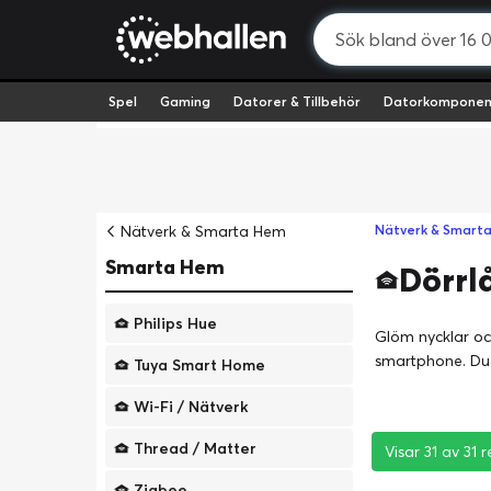
Spel
Gaming
Datorer & Tillbehör
Datorkomponen
Nätverk & Smarta Hem
Nätverk & Smart
Smarta Hem
Dörrl
Philips Hue
Glöm nycklar oc
smartphone. Du k
Tuya Smart Home
Wi-Fi / Nätverk
Thread / Matter
Visar 31 av 31 r
Visar 31 av 31 r
Visar 31 av 31 r
Zigbee