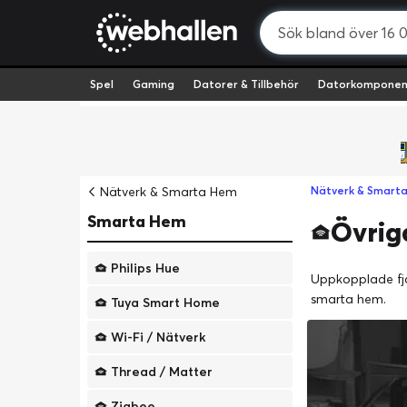
Spel
Gaming
Datorer & Tillbehör
Datorkomponen
Nätverk & Smarta Hem
Nätverk & Smart
Smarta Hem
Övrig
Philips Hue
Uppkopplade fjär
smarta hem.
Tuya Smart Home
Wi-Fi / Nätverk
Thread / Matter
Zigbee