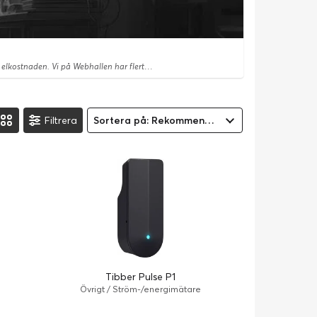
Hur minskar man sin elförbrukning? Det finns saker du själv kan göra för att spara el och sänka elkostnaden. Vi på Webhallen har flertalet produkter som hjälper dig minska elförbrukningen på ett enkelt sätt.
Filtrera
Sortera på: Rekommenderad
Tibber Pulse P1
Övrigt / Ström-/energimätare