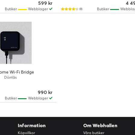
599 kr
4 4
Butiker
Webblager
Butiker
Webbla
(8)
ome Wi-Fi Bridge
Dörrlås
990 kr
Butiker
Webblager
Information
Om Webhallen
Köpvillkor
Våra butiker