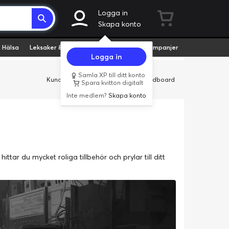
Logga in
Skapa konto
 Hälsa
Leksaker & Hobby
Fyndvaror
Kampanjer
Logga in
Samla XP till ditt konto
Kundservice
Butiker
Företag
Cardboard
Spara kvitton digitalt
Inte medlem?
Skapa konto
tar du mycket roliga tillbehör och prylar till ditt