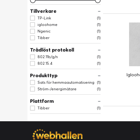
Tillverkare
TP-Link
(1)
igloohome
(1)
Ngenic
(1)
Tibber
(1)
Trådlöst protokoll
802.11b/g/n
(1)
802.15.4
(1)
Iglooh
Produkttyp
Sats för hemmaautomatisering
(1)
Ström-/energimätare
(1)
Plattform
Tibber
(1)