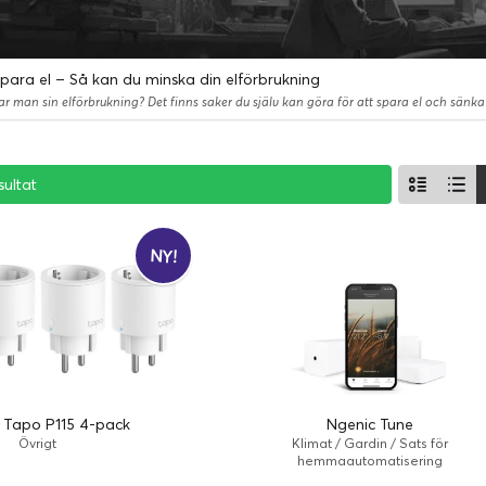
para el – Så kan du minska din elförbrukning
sultat
sultat
sultat
NY!
 Tapo P115 4-pack
Ngenic Tune
Övrigt
Klimat / Gardin / Sats för
hemmaautomatisering