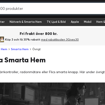
ter
Nätverk & Smarta Hem
TV, Ljud & Bild
Apple
Mobil
Hem &
Fri frakt över 800 kr.
Köp 3 och få 30% rabatt
med rabattkoden 3Gives30
a Hem
Smarta Hem
Övrigt
a Smarta Hem
rkontroller, radonmätare eller Flics smarta knapp. Här under övrigt hit