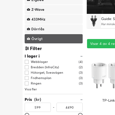
Z-Wave
Guide: S
433MHz
Dörrlås
Övrigt
Visar 4 av 4 re
Visar 4 av 4 re
Visar 4 av 4 re
Filter
I lager i
Webblager
(4)
Bredden (InfraCity)
(2)
Hötorget, Sveavägen
(3)
Fridhemsplan
(3)
Ringen
(3)
Visa fler
Pris
(kr)
TP-Link
-