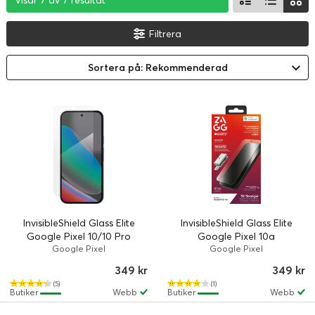
Visar 7 av 7 resultat
Visar 7 av 7 resultat
Visar 7 av 7 resultat
Filtrera
Sortera på: Rekommenderad
InvisibleShield Glass Elite
InvisibleShield Glass Elite
Google Pixel 10/10 Pro
Google Pixel 10a
Google Pixel
Google Pixel
349 kr
349 kr
(5)
(1)
Butiker
Webb
Butiker
Webb