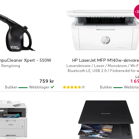
-3
mpuCleaner Xpert - 550W
HP LaserJet MFP M140w-skrivar
Rengöring
Laserskrivare / Laser / Monokrom / Wi-Fi
Bluetooth LE, USB 2.0 / Förberedd för wi
anslutning
1 
759 kr
1 6
Butiker
Webblager
Butiker
Webbla
(1)