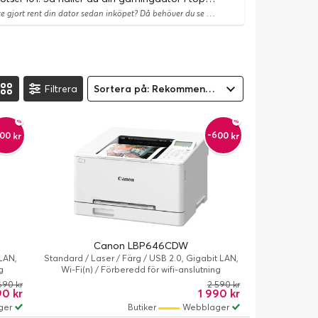
Har du inte gjort rent din dator sedan inköpet? Då behöver du se det här:
Filtrera
Sortera på: Rekommenderad
-600 kr
00 kr
Canon LBP646CDW
LAN,
Standard / Laser / Färg / USB 2.0, Gigabit LAN,
g
Wi-Fi(n) / Förberedd för wifi-anslutning
690 kr
2 590 kr
90 kr
1 990 kr
ger
Butiker
Webblager