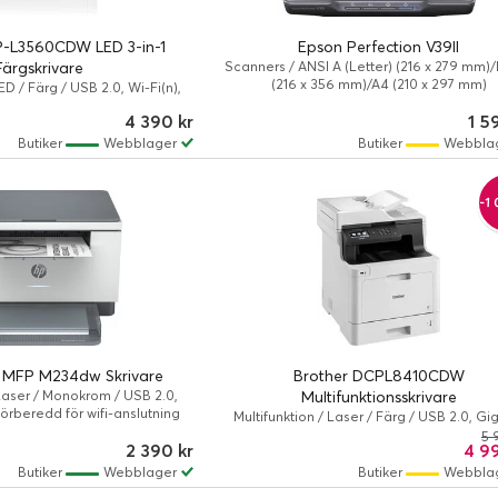
P-L3560CDW LED 3-in-1
Epson Perfection V39II
Färgskrivare
Scanners / ANSI A (Letter) (216 x 279 mm)
(216 x 356 mm)/A4 (210 x 297 mm)
ED / Färg / USB 2.0, Wi-Fi(n),
örberedd för wifi-anslutning
4 390 kr
1 5
Butiker
Webblager
Butiker
Webbla
-1 
t MFP M234dw Skrivare
Brother DCPL8410CDW
 Laser / Monokrom / USB 2.0,
Multifunktionsskrivare
Förberedd för wifi-anslutning
Multifunktion / Laser / Färg / USB 2.0, Gi
LAN, Wi-Fi(n), USB-värd / Förberedd för w
5 
2 390 kr
4 9
anslutning
Butiker
Webblager
Butiker
Webbla