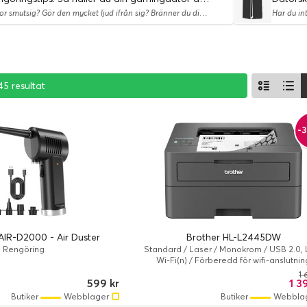
Är din dator smutsig? Gör den mycket ljud ifrån sig? Bränner du dig när du rör vid chassit? Då bör du se detta.
45 resultat
45 resultat
45 resultat
-3
AIR-D2000 - Air Duster
Brother HL-L2445DW
Rengöring
Standard / Laser / Monokrom / USB 2.0, 
Wi-Fi(n) / Förberedd för wifi-anslutnin
1 
599 kr
1 3
Butiker
Webblager
Butiker
Webbla