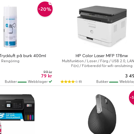
-20%
Tryckluft på burk 400ml
HP Color Laser MFP 178nw
Rengöring
Multifunktion / Laser / Färg / USB 2.0, LAN
Fi(n) / Förberedd för wifi-anslutning
99 kr
79 kr
3 4
Butiker
Webblager
Butiker
Webbla
(6)
-5