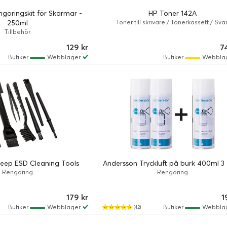
göringskit för Skärmar -
HP Toner 142A
250ml
Toner till skrivare / Tonerkassett / Svar
Tillbehör
129 kr
7
Butiker
Webblager
Butiker
Webbla
weep ESD Cleaning Tools
Andersson Tryckluft på burk 400ml 3 
Rengöring
Rengöring
179 kr
1
Butiker
Webblager
Butiker
Webbla
(42)