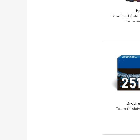
E
Standard / Bläc
Förbered
Brothe
Toner till skr