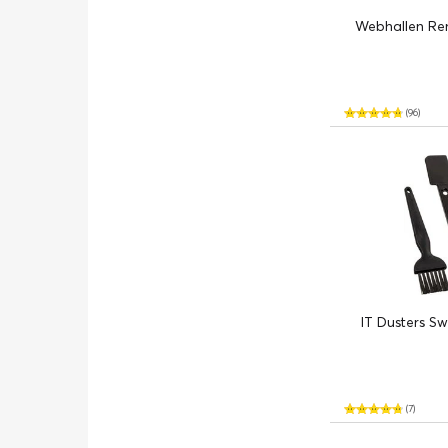
Webhallen Ren
(96)
IT Dusters S
(7)