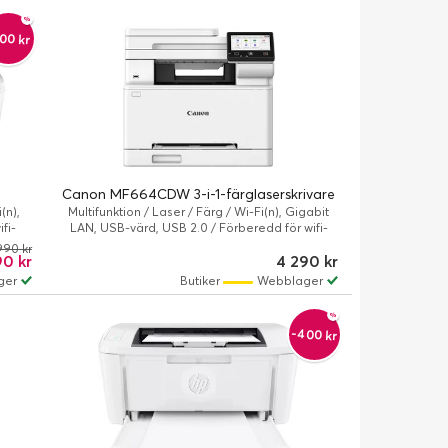
00 kr
e
Canon MF664CDW 3-i-1-färglaserskrivare
(n),
Multifunktion / Laser / Färg / Wi-Fi(n), Gigabit
fi-
LAN, USB-värd, USB 2.0 / Förberedd för wifi-
anslutning
990 kr
90 kr
4 290 kr
ger
Butiker
Webblager
-400 kr