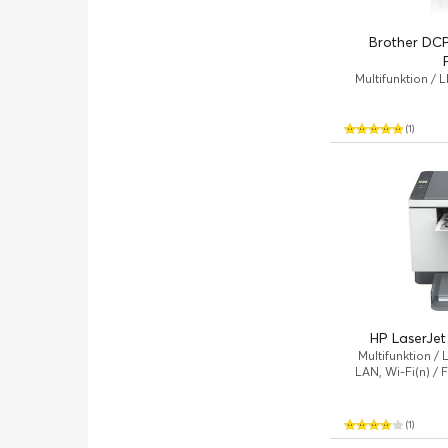
Brother DC
Multifunktion / L
Gigabit LAN / F
(1)
HP LaserJe
Multifunktion /
LAN, Wi-Fi(n) / 
(1)