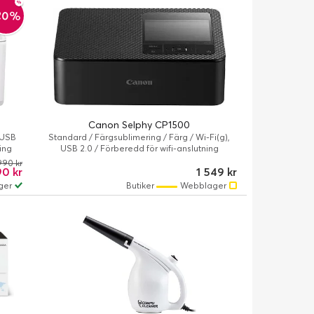
20%
Canon Selphy CP1500
/ USB
Standard / Färgsublimering / Färg / Wi-Fi(g),
ning
USB 2.0 / Förberedd för wifi-anslutning
990 kr
0 kr
1 549 kr
ger
Butiker
Webblager