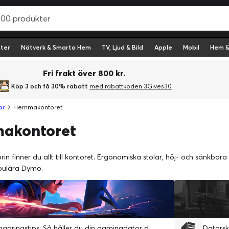
ter
Nätverk & Smarta Hem
TV, Ljud & Bild
Apple
Mobil
Hem &
Fri frakt över 800 kr.
Köp 3 och få 30% rabatt
med rabattkoden 3Gives30
ör
Hemmakontoret
akontoret
in finner du allt till kontoret. Ergonomiska stolar, höj- och sänkbara s
opulära Dymo.
Datorrengöringstips: Så håller du din gamingdator dammfri och välventilerad