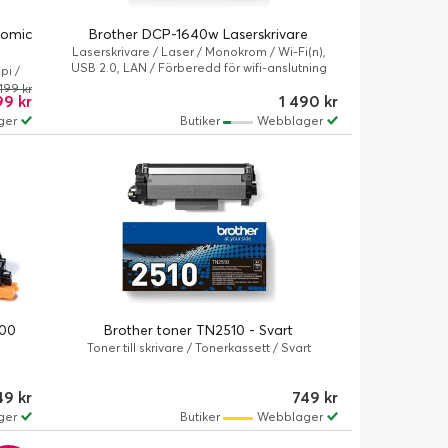
nomic
Brother DCP-1640w Laserskrivare
Laserskrivare / Laser / Monokrom / Wi-Fi(n),
USB 2.0, LAN / Förberedd för wifi-anslutning
pi /
 199 kr
9 kr
1 490 kr
ger
Butiker
Webblager
000
Brother toner TN2510 - Svart
Toner till skrivare / Tonerkassett / Svart
9 kr
749 kr
ger
Butiker
Webblager