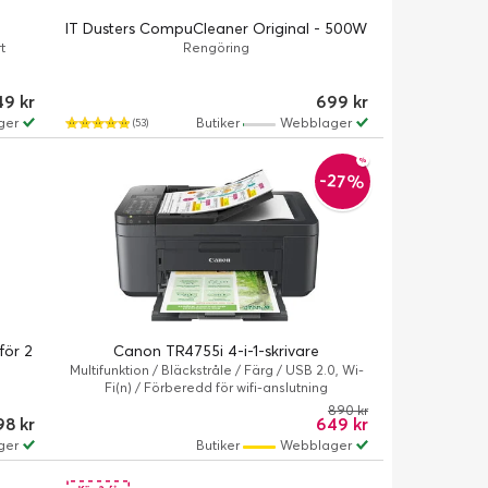
IT Dusters CompuCleaner Original - 500W
t
Rengöring
49 kr
699 kr
ger
Butiker
Webblager
(53)
-27%
för 2
Canon TR4755i 4-i-1-skrivare
Multifunktion / Bläckstråle / Färg / USB 2.0, Wi-
Fi(n) / Förberedd för wifi-anslutning
890 kr
98 kr
649 kr
ger
Butiker
Webblager