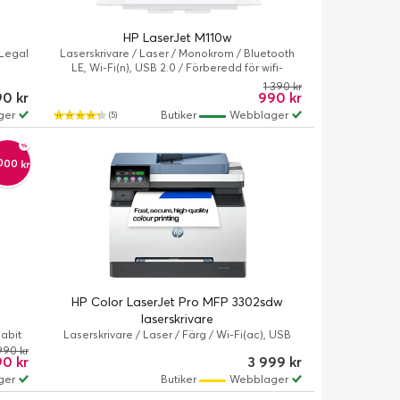
HP LaserJet M110w
/Legal
Laserskrivare / Laser / Monokrom / Bluetooth
LE, Wi-Fi(n), USB 2.0 / Förberedd för wifi-
anslutning
1 390 kr
90 kr
990 kr
ger
Butiker
Webblager
(5)
000 kr
HP Color LaserJet Pro MFP 3302sdw
laserskrivare
gabit
Laserskrivare / Laser / Färg / Wi-Fi(ac), USB
ifi-
2.0-värd, Gigabit LAN, USB 2.0 / Förberedd för
990 kr
90 kr
3 999 kr
wifi-anslutning
ger
Butiker
Webblager