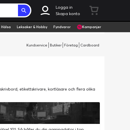
Logga in
Skapa konto
 Hälsa
Leksaker & Hobby
Fyndvaror
Kampanjer
Kundservice
Butiker
Företag
Cardboard
krivbord, etikettskrivare, kortläsare och flera olika
Datorskötsel 101: Så håller du din gamingdator i toppskick