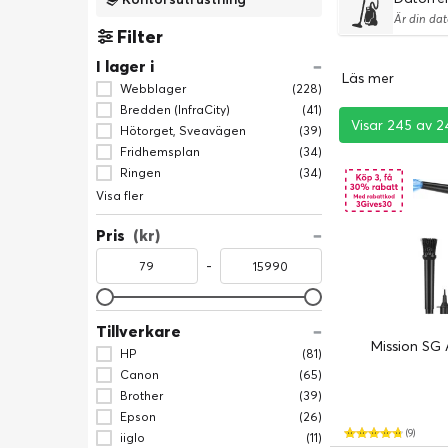
Filter
I lager i
Läs mer
Webblager
(228)
Bredden (InfraCity)
(41)
Visar 245 av 2
Visar 245 av 2
Visar 245 av 2
Hötorget, Sveavägen
(39)
Fridhemsplan
(34)
Ringen
(34)
Visa fler
Pris
(kr)
-
Tillverkare
Mission SG 
HP
(81)
Canon
(65)
Brother
(39)
Epson
(26)
(9)
iiglo
(11)