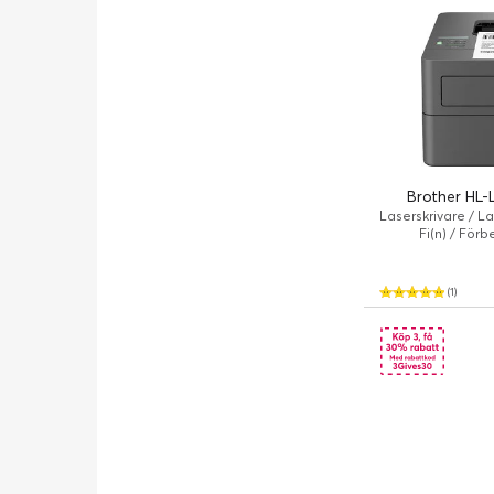
Brother HL-
Laserskrivare / L
Fi(n) / Förb
(1)