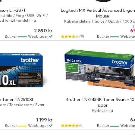
pson ET-2871
Logitech MX Vertical Advanced Ergo
kstråle / Färg / USB, Wi-Fi /
Mouse
d för wifi-anslutning
Kabelansluten, Trådlös / Optisk / 4000 d
Grafit
1
2 890 kr
69
Butiker
Webblager
Butiker
Webbla
(38)
r toner TN2510XL
Brother TN-243BK Toner Svart - 1
ivare / Tonerkassett / Svart
sidor
Förbrukning
1 199 kr
64
Butiker
Webblager
Butiker
Webbla
(4)