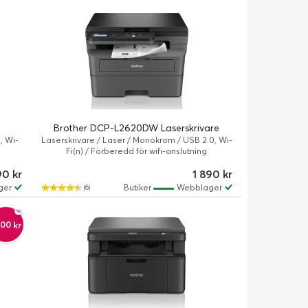
Brother DCP-L2620DW Laserskrivare
, Wi-
Laserskrivare / Laser / Monokrom / USB 2.0, Wi-
Fi(n) / Förberedd för wifi-anslutning
90 kr
1 890 kr
ger
Butiker
Webblager
(6)
00 kr