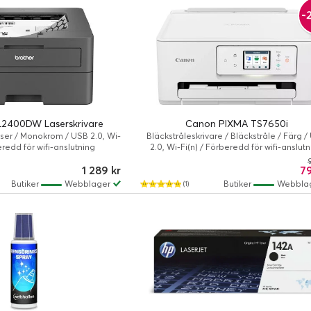
-
L2400DW Laserskrivare
Canon PIXMA TS7650i
aser / Monokrom / USB 2.0, Wi-
Bläckstråleskrivare / Bläckstråle / Färg 
eredd för wifi-anslutning
2.0, Wi-Fi(n) / Förberedd för wifi-anslut
1 289 kr
79
Butiker
Webblager
Butiker
Webbla
(1)