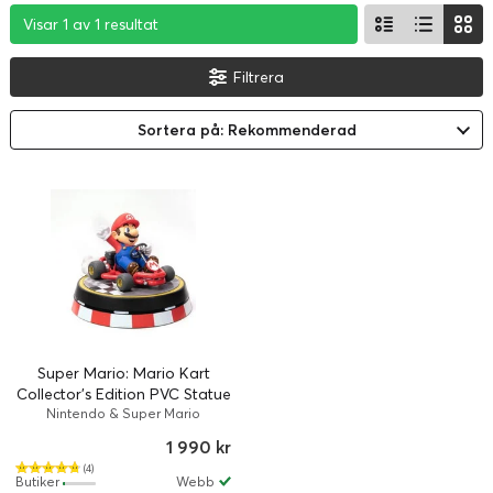
Visar 1 av 1 resultat
Visar 1 av 1 resultat
Visar 1 av 1 resultat
Filtrera
Sortera på: Rekommenderad
Super Mario: Mario Kart
Collector's Edition PVC Statue
Nintendo & Super Mario
1 990 kr
(4)
Butiker
Webb