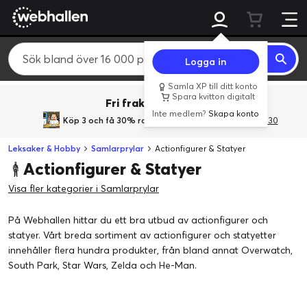
Logga in
Samla XP till ditt konto
Spara kvitton digitalt
Fri frakt över 800 kr.
Inte medlem?
Skapa konto
Köp 3 och få 30% rabatt
med rabattkoden 3Gives30
Leksaker & Hobby
Samlarprylar
Actionfigurer & Statyer
Actionfigurer & Statyer
Visa fler kategorier i Samlarprylar
På Webhallen hittar du ett bra utbud av actionfigurer och
statyer. Vårt breda sortiment av actionfigurer och statyetter
innehåller flera hundra produkter, från bland annat Overwatch,
South Park, Star Wars, Zelda och He-Man.