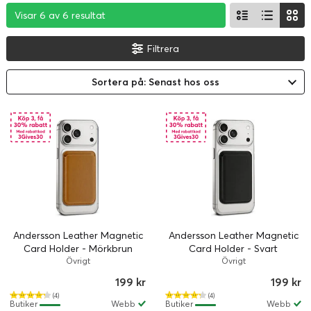
Visar 6 av 6 resultat
Visar 6 av 6 resultat
Visar 6 av 6 resultat
Filtrera
Sortera på: Senast hos oss
Andersson Leather Magnetic
Andersson Leather Magnetic
Card Holder - Mörkbrun
Card Holder - Svart
Övrigt
Övrigt
199 kr
199 kr
(4)
(4)
Butiker
Webb
Butiker
Webb