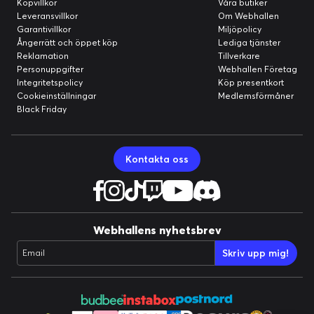
Köpvillkor
Våra butiker
Leveransvillkor
Om Webhallen
Garantivillkor
Miljöpolicy
Ångerrätt och öppet köp
Lediga tjänster
Reklamation
Tillverkare
Personuppgifter
Webhallen Företag
Integritetspolicy
Köp presentkort
Cookieinställningar
Medlemsförmåner
Black Friday
Kontakta oss
Webhallens nyhetsbrev
Skriv upp mig!
Email