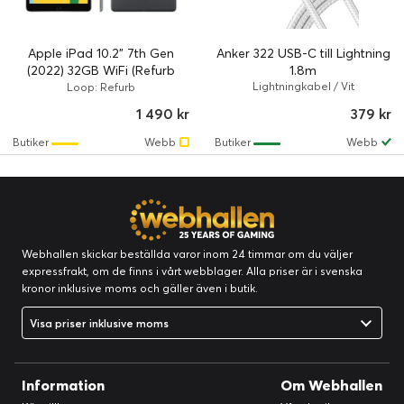
Apple iPad 10.2" 7th Gen
Anker 322 USB-C till Lightning
(2022) 32GB WiFi (Refurb
1.8m
Grade A/B)
Lightningkabel / Vit
Loop: Refurb
1 490 kr
379 kr
Butiker
Webb
Butiker
Webb
Webhallen skickar beställda varor inom 24 timmar om du väljer
expressfrakt, om de finns i vårt webblager. Alla priser är i svenska
kronor inklusive moms och gäller även i butik.
Visa priser inklusive moms
Information
Om Webhallen