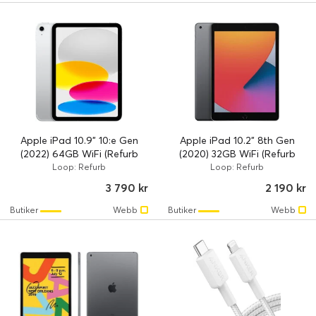
Apple iPad 10.9" 10:e Gen
Apple iPad 10.2" 8th Gen
(2022) 64GB WiFi (Refurb
(2020) 32GB WiFi (Refurb
Grade A/B)
Grade A/B)
Loop: Refurb
Loop: Refurb
3 790 kr
2 190 kr
Butiker
Webb
Butiker
Webb