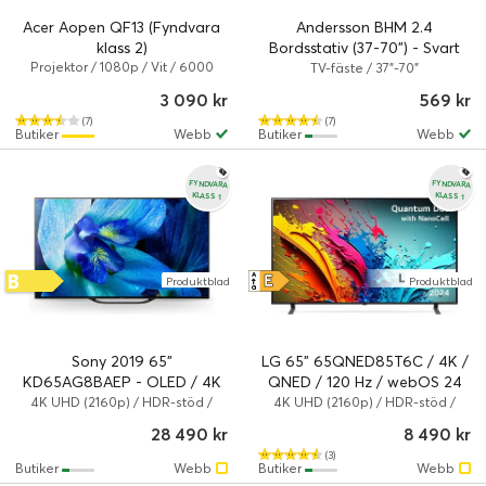
Acer Aopen QF13 (Fyndvara
Andersson BHM 2.4
klass 2)
Bordsstativ (37-70") - Svart
Projektor / 1080p / Vit / 6000
(Fyndvara klass 1)
TV-fäste / 37"-70"
LED-lumen
3 090 kr
569 kr
(7)
(7)
Butiker
Webb
Butiker
Webb
FYNDVARA
FYNDVARA
KLASS 1
KLASS 1
B
E
A
Produktblad
Produktblad
↑
G
Sony 2019 65"
LG 65" 65QNED85T6C / 4K /
KD65AG8BAEP - OLED / 4K
QNED / 120 Hz / webOS 24
UHD / HDR / Smart-TV
(Fyndvara klass 1)
4K UHD (2160p) / HDR-stöd /
4K UHD (2160p) / HDR-stöd /
Smart TV
Smart TV
(Fyndvara klass 1)
28 490 kr
8 490 kr
(3)
Butiker
Webb
Butiker
Webb