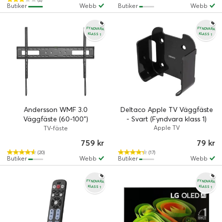
Butiker
Webb
Butiker
Webb
FYNDVARA
FYNDVARA
KLASS 1
KLASS 1
Andersson WMF 3.0
Deltaco Apple TV Väggfäste
Väggfäste (60-100")
- Svart (Fyndvara klass 1)
(Fyndvara klass 1)
Apple TV
TV-fäste
759 kr
79 kr
(20)
(17)
Butiker
Webb
Butiker
Webb
FYNDVARA
FYNDVARA
KLASS 1
KLASS 1