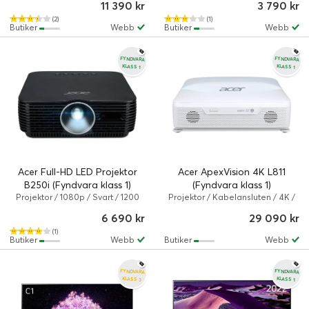
11 390 kr
3 790 kr
(2)
(1)
Butiker
Webb
Butiker
Webb
FYNDVARA
FYNDVARA
KLASS 1
KLASS 1
Acer Full-HD LED Projektor
Acer ApexVision 4K L811
B250i (Fyndvara klass 1)
(Fyndvara klass 1)
Projektor / 1080p / Svart / 1200
Projektor / Kabelansluten / 4K /
lumen
Vit / 3000 ANSI lumen
6 690 kr
29 090 kr
(1)
Butiker
Webb
Butiker
Webb
FYNDVARA
FYNDVARA
KLASS 3
KLASS 1