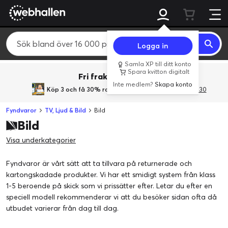
Logga in
Samla XP till ditt konto
Spara kvitton digitalt
Fri frakt över 800 kr.
Inte medlem?
Skapa konto
Köp 3 och få 30% rabatt
med rabattkoden 3Gives30
Fyndvaror
TV, Ljud & Bild
Bild
Bild
Visa underkategorier
Fyndvaror är vårt sätt att ta tillvara på returnerade och
kartongskadade produkter. Vi har ett smidigt system från klass
1-5 beroende på skick som vi prissätter efter. Letar du efter en
speciell modell rekommenderar vi att du besöker sidan ofta då
utbudet varierar från dag till dag.