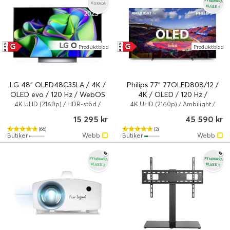
FYNDVARA
K.SKADA
KLASS 1
G
G
A
A
Produktblad
Produktblad
↑
↑
G
G
LG 48" OLED48C35LA / 4K /
Philips 77" 77OLED808/12 /
OLED evo / 120 Hz / WebOS
4K / OLED / 120 Hz /
(Kartongskada)
Ambilight / Google TV
4K UHD (2160p) / HDR-stöd /
4K UHD (2160p) / Ambilight /
Smart TV
HDR-stöd / Smart TV
(Fyndvara klass 1)
15 295 kr
45 590 kr
(66)
(2)
Butiker
Webb
Butiker
Webb
FYNDVARA
FYNDVARA
KLASS 2
KLASS 1