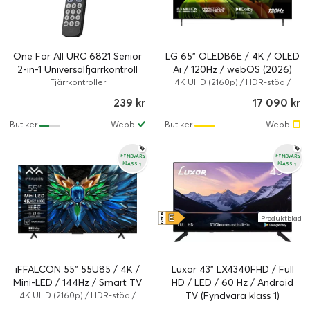
One For All URC 6821 Senior
LG 65" OLEDB6E / 4K / OLED
2-in-1 Universalfjärrkontroll
Ai / 120Hz / webOS (2026)
(Fyndvara klass 1)
(Fyndvara klass 1)
Fjärrkontroller
4K UHD (2160p) / HDR-stöd /
Smart TV
239 kr
17 090 kr
Butiker
Webb
Butiker
Webb
FYNDVARA
FYNDVARA
KLASS 1
KLASS 1
E
A
Produktblad
↑
G
iFFALCON 55" 55U85 / 4K /
Luxor 43" LX4340FHD / Full
Mini-LED / 144Hz / Smart TV
HD / LED / 60 Hz / Android
(Fyndvara klass 1)
TV (Fyndvara klass 1)
4K UHD (2160p) / HDR-stöd /
Smart TV