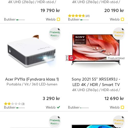
QLED / 100 Hz / Smart TV
(Fyndvara klass 2)
4K UHD (2160p) / HDR-stöd /
4K UHD (2160p) / HDR-stöd /
Smart TV
Smart TV
(Fyndvara klass 1)
19 790 kr
20 190 kr
(41)
Butiker
Webb
Butiker
Webb
FYNDVARA
FYNDVARA
KLASS 3
KLASS 1
G
A
Produktblad
↑
G
Acer PV11a (Fyndvara klass 1)
Sony 2021 55" XR55X93J -
Portabla / Vit / 360 LED-lumen
LED 4K / HDR / Smart TV
(Fyndvara klass 3)
4K UHD (2160p) / HDR-stöd /
Smart TV
3 290 kr
12 690 kr
(3)
Butiker
Webb
Butiker
Webb
FYNDVARA
FYNDVARA
KLASS 3
KLASS 1