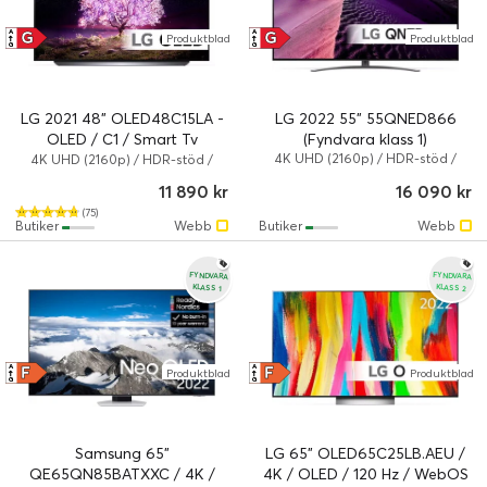
G
G
A
A
Produktblad
Produktblad
↑
↑
G
G
LG 2021 48" OLED48C15LA -
LG 2022 55" 55QNED866
OLED / C1 / Smart Tv
(Fyndvara klass 1)
(Fyndvara klass 3)
4K UHD (2160p) / HDR-stöd /
4K UHD (2160p) / HDR-stöd /
Smart TV
Smart TV
11 890 kr
16 090 kr
(75)
Butiker
Webb
Butiker
Webb
FYNDVARA
FYNDVARA
KLASS 1
KLASS 2
F
F
A
A
Produktblad
Produktblad
↑
↑
G
G
Samsung 65"
LG 65" OLED65C25LB.AEU /
QE65QN85BATXXC / 4K /
4K / OLED / 120 Hz / WebOS