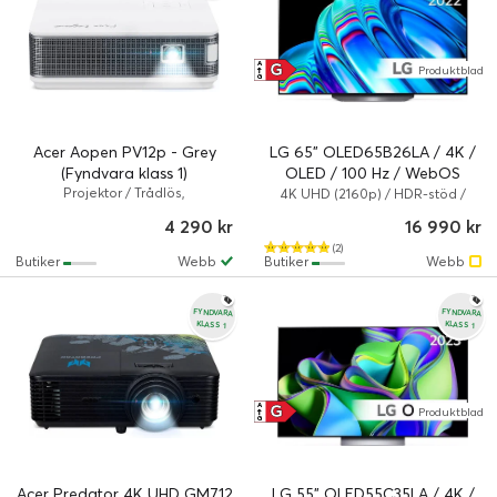
G
A
Produktblad
↑
G
Acer Aopen PV12p - Grey
LG 65" OLED65B26LA / 4K /
(Fyndvara klass 1)
OLED / 100 Hz / WebOS
Projektor / Trådlös,
(Fyndvara klass 3)
4K UHD (2160p) / HDR-stöd /
Kabelansluten / Grå / 800 LED-
Smart TV
4 290 kr
16 990 kr
lumen
(2)
Butiker
Webb
Butiker
Webb
FYNDVARA
FYNDVARA
KLASS 1
KLASS 1
G
A
Produktblad
↑
G
Acer Predator 4K UHD GM712
LG 55" OLED55C35LA / 4K /