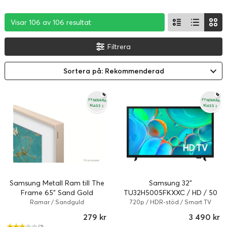
Visar 106 av 106 resultat
Visar 106 av 106 resultat
Visar 106 av 106 resultat
Filtrera
Sortera på: Rekommenderad
FYNDVARA
FYNDVARA
KLASS 1
KLASS 1
Samsung Metall Ram till The
Samsung 32"
Frame 65" Sand Gold
TU32H5005FKXXC / HD / 50
(Fyndvara klass 1)
Hz / Smart TV (Fyndvara
Ramar / Sandguld
720p / HDR-stöd / Smart TV
klass 1)
279 kr
3 490 kr
(2)