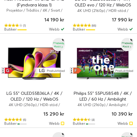
(Fyndvara klass 1)
OLED evo / 120 Hz / WebOS
Projektor / Trådlös / 4K / Svart /
(Fyndvara klass 1)
4K UHD (2160p) / HDR-stöd /
3600 ANSI lumen
Smart TV
14 190 kr
17 990 kr
(1)
(66)
Butiker
Webb
Butiker
Webb
FYNDVARA
FYNDVARA
KLASS 2
KLASS 1
G
F
A
A
Produktblad
Produktblad
↑
↑
G
G
LG 55" OLED55B36LA / 4K /
Philips 55" 55PUS8548 / 4K /
OLED / 120 Hz / WebOS
LED / 60 Hz / Ambilight
(Fyndvara klass 2)
(Fyndvara klass 1)
4K UHD (2160p) / HDR-stöd /
4K UHD (2160p) / Ambilight /
Smart TV
HDR-stöd / Smart TV
15 290 kr
10 390 kr
(6)
(4)
Butiker
Webb
Butiker
Webb