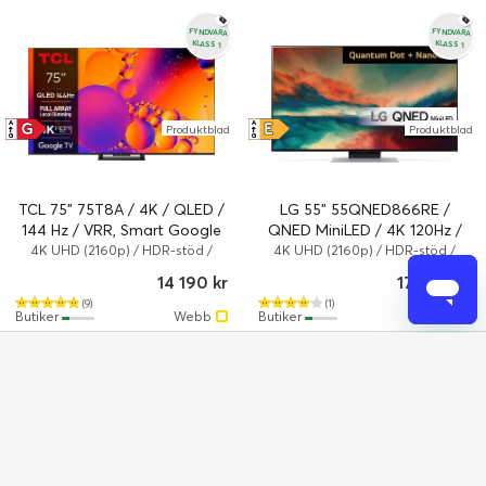
FYNDVARA
FYNDVARA
KLASS 1
KLASS 1
G
E
A
A
Produktblad
Produktblad
↑
↑
G
G
TCL 75" 75T8A / 4K / QLED /
LG 55" 55QNED866RE /
144 Hz / VRR, Smart Google
QNED MiniLED / 4K 120Hz /
TV (Fyndvara klass 1)
NanoCell / WebOS (Fyndvara
4K UHD (2160p) / HDR-stöd /
4K UHD (2160p) / HDR-stöd /
Smart TV
Smart TV
klass 1)
14 190 kr
17 590 kr
(9)
(1)
Butiker
Webb
Butiker
Webb
FYNDVARA
FYNDVARA
KLASS 1
KLASS 1
G
F
A
A
Produktblad
Produktblad
↑
↑
G
G