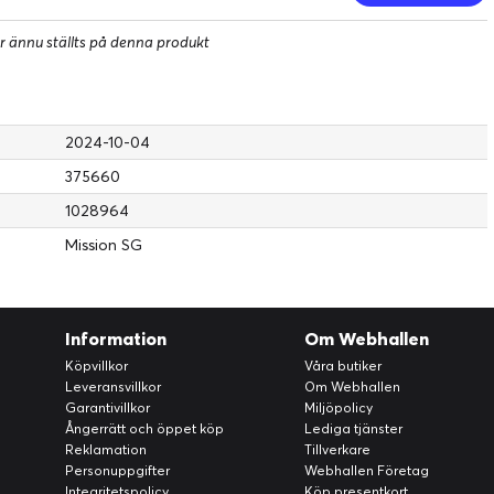
r ännu ställts på denna produkt
2024-10-04
375660
1028964
Mission SG
Information
Om Webhallen
Köpvillkor
Våra butiker
Leveransvillkor
Om Webhallen
Garantivillkor
Miljöpolicy
Ångerrätt och öppet köp
Lediga tjänster
Reklamation
Tillverkare
Personuppgifter
Webhallen Företag
Integritetspolicy
Köp presentkort