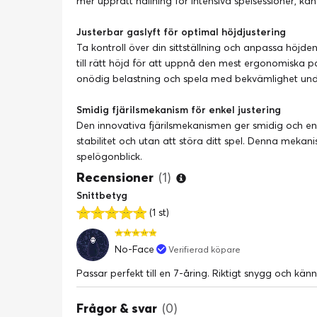
mer upprätt hållning för intensiva spelsessioner, k
Justerbar gaslyft för optimal höjdjustering
Ta kontroll över din sittställning och anpassa höjde
till rätt höjd för att uppnå den mest ergonomiska p
onödig belastning och spela med bekvämlighet unde
Smidig fjärilsmekanism för enkel justering
Den innovativa fjärilsmekanismen ger smidig och enke
stabilitet och utan att störa ditt spel. Denna mekan
spelögonblick.
Recensioner
(1)
Snittbetyg
(1 st)
No-Face
Verifierad köpare
Passar perfekt till en 7-åring. Riktigt snygg och känn
Frågor & svar
(0)