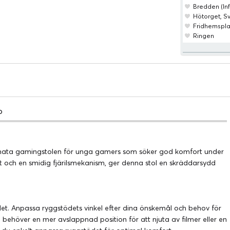
Bredden (Inf
Hötorget, 
Fridhemspl
Ringen
o
timata gamingstolen för unga gamers som söker god komfort under
yft och en smidig fjärilsmekanism, ger denna stol en skräddarsydd
det. Anpassa ryggstödets vinkel efter dina önskemål och behov för
u behöver en mer avslappnad position för att njuta av filmer eller en