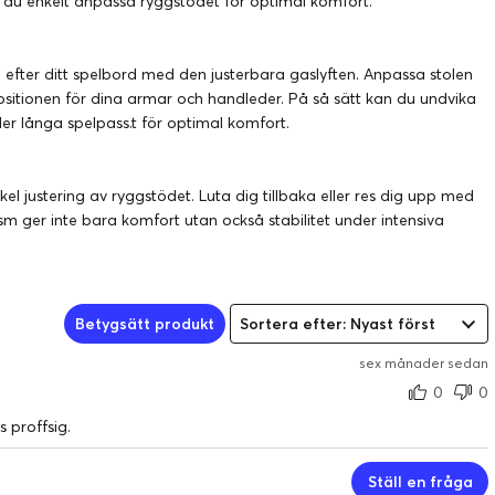
an du enkelt anpassa ryggstödet för optimal komfort.
n efter ditt spelbord med den justerbara gaslyften. Anpassa stolen
ositionen för dina armar och handleder. På så sätt kan du undvika
r långa spelpass.t för optimal komfort.
l justering av ryggstödet. Luta dig tillbaka eller res dig upp med
ism ger inte bara komfort utan också stabilitet under intensiva
Betygsätt produkt
Sortera efter: Nyast först
sex månader sedan
0
0
s proffsig.
Ställ en fråga