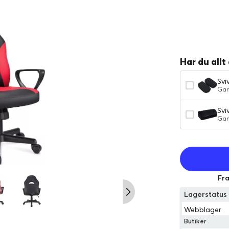
Har du allt
Svi
Gam
Svi
Gam
Fra
Lagerstatu
Webblager
Butiker