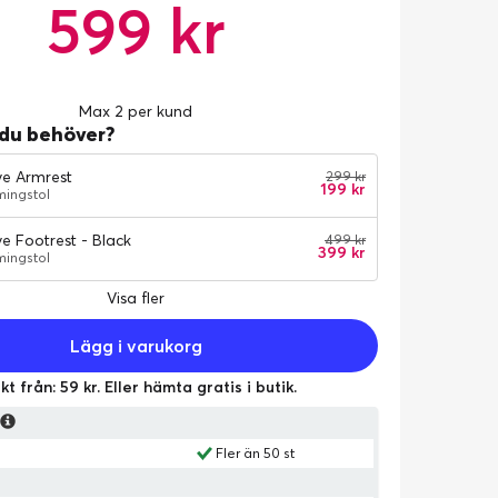
599 kr
Max 2 per kund
 du behöver?
ve Armrest
299 kr
199 kr
ingstol
ve Footrest - Black
499 kr
399 kr
ingstol
Visa fler
Lägg i varukorg
kt från: 59 kr. Eller hämta gratis i butik.
s
Fler än 50 st