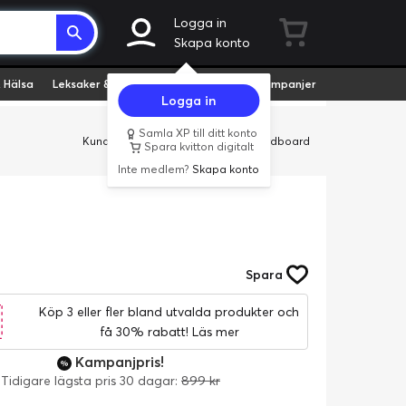
Logga in
Skapa konto
 Hälsa
Leksaker & Hobby
Fyndvaror
Kampanjer
Logga in
Samla XP till ditt konto
Kundservice
Butiker
Företag
Cardboard
Spara kvitton digitalt
Inte medlem?
Skapa konto
Spara
Köp 3 eller fler bland utvalda produkter och
få 30% rabatt!
Läs mer
Kampanjpris!
Tidigare lägsta pris 30 dagar:
899 kr