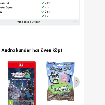
2 st
raCity)
4 st
Sveavägen
2 st
an
1 st
Visa alla butiker
Andra kunder har även köpt
Minecraft Torc