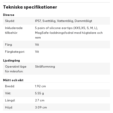
Tekniska specifikationer
Diverse
Skydd:
IP57, Svettålig, Vattentålig, Dammtåligt
Inkluderade
5 pairs of silicone ear tips (XXS,XS, S, M, L),
tillbehör:
MagSafe-laddningsfodral med högtalare och
rem
Färg:
Vit
Färgkategori:
Vit
Ljudingång
Operativt läge
Strålformning
för mikrofon:
Mått och vikt
Bredd:
1.92 cm
Vikt:
5.55 g
Längd:
2.7 cm
Höjd:
3.09 cm