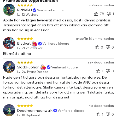
Framröstad topprecension
tio månader sedan
Richie141
Verifierad köpare
78
1
Lvl 12 Wayfarer
Apple har verkligen levererat med dessa, bäst i denna prisklass.
Transparenta läget är så bra att man ibland kan glömma att
man har på sig in ear lurar.
ungefär 14 timmar sedan
Bleckert
Verifierad köpare
0
0
Lvl 21 Voidwalker
Ett måste att ha
sex dagar sedan
Sladd-Johan
Verifierad köpare
1
0
Lvl 24 Tyrant Despot
Hade gen 1 tidigare och dessa är fantastiska i jämförelse. De
första var banbrytande med hur väl de fixade ANC och dessa
förfinar det ytterligare. Skulle kanske inte köpt dessa som en ren
uppgradering, om det inte vore för att mina gen 1 slutade funka,
men är sjukt nöjd att jag har dessa nu!
nio dagar sedan
Deadmanmoonwalk
Verifierad köpare
1
0
Lvl 10 Diplomat