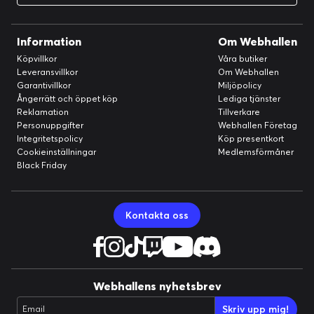
Information
Om Webhallen
Köpvillkor
Våra butiker
Leveransvillkor
Om Webhallen
Garantivillkor
Miljöpolicy
Ångerrätt och öppet köp
Lediga tjänster
Reklamation
Tillverkare
Personuppgifter
Webhallen Företag
Integritetspolicy
Köp presentkort
Cookieinställningar
Medlemsförmåner
Black Friday
Kontakta oss
Webhallens nyhetsbrev
Skriv upp mig!
Email