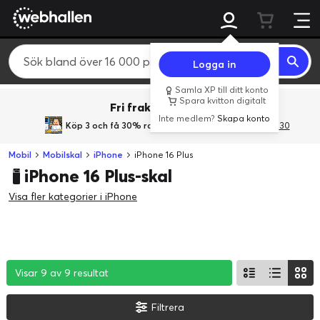
Logga in
Samla XP till ditt konto
Spara kvitton digitalt
Fri frakt över 800 kr.
Inte medlem?
Skapa konto
Köp 3 och få 30% rabatt
med rabattkoden 3Gives30
Mobil
Mobilskal
iPhone
iPhone 16 Plus
iPhone 16 Plus-skal
Visa fler kategorier i iPhone
Visar 9 av 9 resultat
Visar 9 av 9 resultat
Visar 9 av 9 resultat
Filtrera