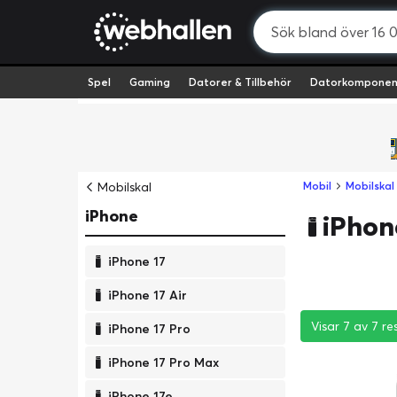
Spel
Gaming
Datorer & Tillbehör
Datorkomponen
Mobilskal
Mobil
Mobilskal
iPhone
iPhon
iPhone 17
iPhone 17 Air
Visar 7 av 7 re
Visar 7 av 7 re
Visar 7 av 7 re
iPhone 17 Pro
iPhone 17 Pro Max
iPhone 17e