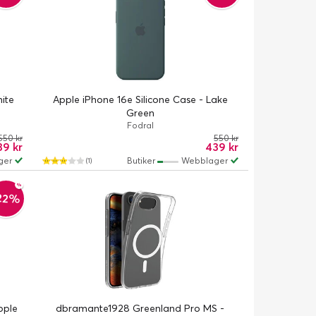
hite
Apple iPhone 16e Silicone Case - Lake
Green
Fodral
550 kr
550 kr
39 kr
439 kr
ger
Butiker
Webblager
(1)
22%
pple
dbramante1928 Greenland Pro MS -