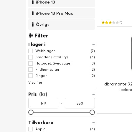
iPhone 13
iPhone 13 Pro Max
(1)
Övrigt
Filter
I lager i
Webblager
(7)
Bredden (InfraCity)
(4)
Hötorget, Sveavägen
(3)
Fridhemsplan
(2)
Ringen
(2)
Visa fler
dbramante1928
Icelan
Pris
(kr)
-
Tillverkare
Apple
(4)