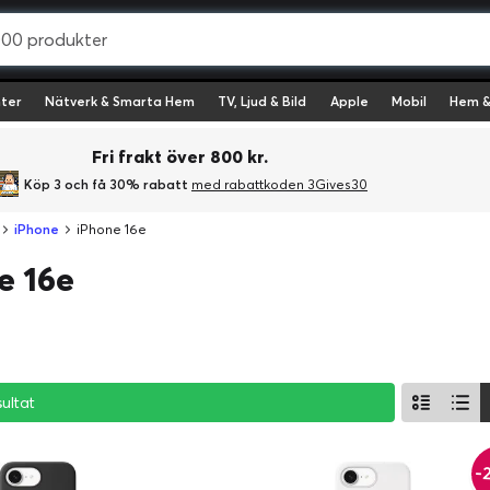
ter
Nätverk & Smarta Hem
TV, Ljud & Bild
Apple
Mobil
Hem &
Fri frakt över 800 kr.
Köp 3 och få 30% rabatt
med rabattkoden 3Gives30
iPhone
iPhone 16e
e 16e
sultat
sultat
sultat
-