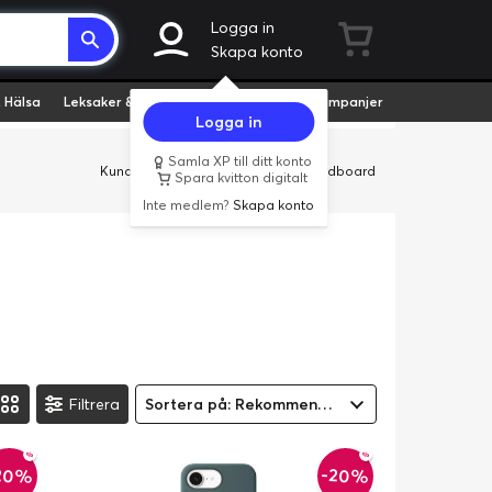
Logga in
Skapa konto
 Hälsa
Leksaker & Hobby
Fyndvaror
Kampanjer
Logga in
Samla XP till ditt konto
Kundservice
Butiker
Företag
Cardboard
Spara kvitton digitalt
Inte medlem?
Skapa konto
Filtrera
Sortera på: Rekommenderad
20%
-20%