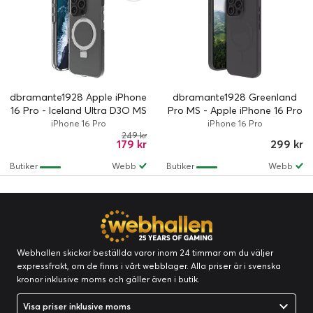
dbramante1928 Apple iPhone
dbramante1928 Greenland
16 Pro - Iceland Ultra D3O MS
Pro MS - Apple iPhone 16 Pro
Kick - Clear
- Night
iPhone 16 Pro
iPhone 16 Pro
249 kr
179 kr
299 kr
Butiker
Webb
Butiker
Webb
Webhallen skickar beställda varor inom 24 timmar om du väljer
expressfrakt, om de finns i vårt webblager. Alla priser är i svenska
kronor inklusive moms och gäller även i butik.
Visa priser inklusive moms