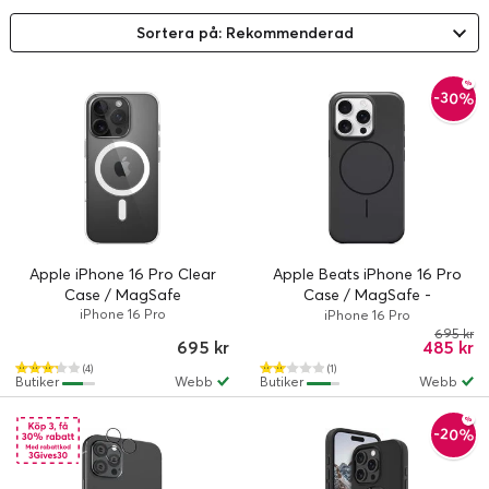
Sortera på: Rekommenderad
-30%
Apple iPhone 16 Pro Clear
Apple Beats iPhone 16 Pro
Case / MagSafe
Case / MagSafe -
iPhone 16 Pro
Midnight Black
iPhone 16 Pro
695 kr
695 kr
485 kr
(4)
(1)
Butiker
Webb
Butiker
Webb
-20%