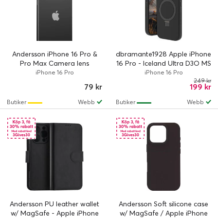
Andersson iPhone 16 Pro &
dbramante1928 Apple iPhone
Pro Max Camera lens
16 Pro - Iceland Ultra D3O MS
protector tempered glass
Kick - Black
iPhone 16 Pro
iPhone 16 Pro
249 kr
79 kr
199 kr
Butiker
Webb
Butiker
Webb
Andersson PU leather wallet
Andersson Soft silicone case
w/ MagSafe - Apple iPhone
w/ MagSafe / Apple iPhone