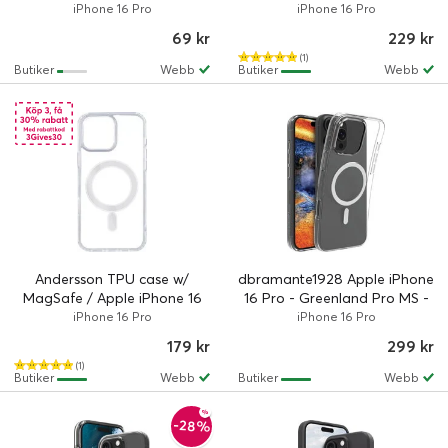
16 Pro
16 Pro - Svart
iPhone 16 Pro
iPhone 16 Pro
69 kr
229 kr
(1)
Butiker
Webb
Butiker
Webb
Andersson TPU case w/
dbramante1928 Apple iPhone
MagSafe / Apple iPhone 16
16 Pro - Greenland Pro MS -
Pro - Clear
Clear
iPhone 16 Pro
iPhone 16 Pro
179 kr
299 kr
(1)
Butiker
Webb
Butiker
Webb
-28%