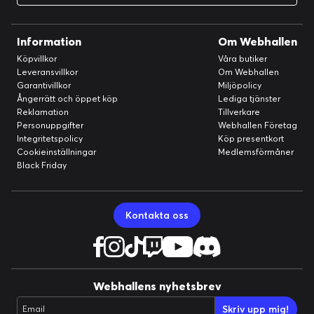
Information
Om Webhallen
Köpvillkor
Våra butiker
Leveransvillkor
Om Webhallen
Garantivillkor
Miljöpolicy
Ångerrätt och öppet köp
Lediga tjänster
Reklamation
Tillverkare
Personuppgifter
Webhallen Företag
Integritetspolicy
Köp presentkort
Cookieinställningar
Medlemsförmåner
Black Friday
Kontakta oss
Webhallens nyhetsbrev
Skriv upp mig!
Email