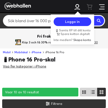
Logga in
Samla XP till ditt konto
Spara kvitton digitalt
Fri frakt över 800 kr.
Inte medlem?
Skapa konto
Köp 3 och få 30% rabatt
med rabattkoden 3Gives30
Mobil
Mobilskal
iPhone
iPhone 16 Pro
Phone 16 Pro-skal
Visa fler kategorier i iPhone
Visar 10 av 10 resultat
Visar 10 av 10 resultat
Visar 10 av 10 resultat
Filtrera