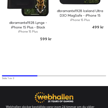
dbramante1928 Iceland Ultra
D3O MagSafe - iPhone 15
Plus - Black
iPhone 15 Plus
dbramante1928 Lynge -
499 kr
iPhone 15 Plus - Black
iPhone 15 Plus
599 kr
Sida 1 av 3
Webhallen skickar beställda varor inom 24 timmar om du väljer