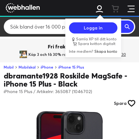
Logga in
Samla XP till ditt konto
Spara kvitton digitalt
Fri frakt över 800 kr.
Inte medlem?
Skapa konto
Köp 3 och få 30% rabatt
med rabattkoden 3Gives30
Mobil
Mobilskal
iPhone
iPhone 15 Plus
dbramante1928 Roskilde MagSafe -
iPhone 15 Plus - Black
iPhone 15 Plus
/
Artikelnr: 365087 (1046702)
Spara