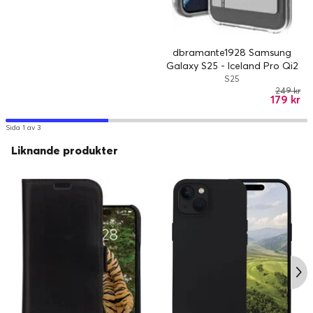
dbramante1928 Samsung
Galaxy S25 - Iceland Pro Qi2
Kick - Clear
S25
249 kr
179 kr
Sida 1 av 3
Liknande produkter