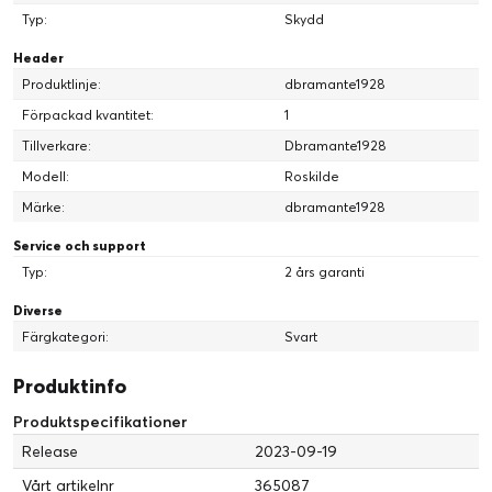
Typ:
Skydd
Header
Produktlinje:
dbramante1928
Förpackad kvantitet:
1
Tillverkare:
Dbramante1928
Modell:
Roskilde
Märke:
dbramante1928
Service och support
Typ:
2 års garanti
Diverse
Färgkategori:
Svart
Produktinfo
Produktspecifikationer
Release
2023-09-19
Vårt artikelnr
365087