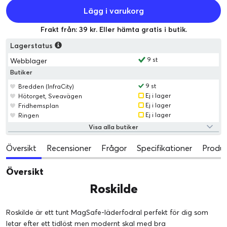
Lägg i varukorg
Frakt från: 39 kr. Eller hämta gratis i butik.
Lagerstatus
9 st
Webblager
Butiker
9 st
Bredden (InfraCity)
Ej i lager
Hötorget, Sveavägen
Ej i lager
Fridhemsplan
Ej i lager
Ringen
Visa alla butiker
Översikt
Recensioner
Frågor
Specifikationer
Produk
Översikt
Roskilde
Roskilde är ett tunt MagSafe-läderfodral perfekt för dig som
letar efter ett tidlöst men modernt skal med bra