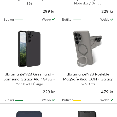
Night Black
Mobilskal / Övriga
S26
299 kr
229 kr
Butiker
Webb
Butiker
Webb
dbramante1928 Greenland -
dbramante1928 Roskilde
Samsung Galaxy A16 4G/5G -
MagSafe Kick ICON - Galaxy
Night Black
S26 Ultra - River Stone
Mobilskal / Övriga
S26 Ultra
229 kr
479 kr
Butiker
Webb
Butiker
Webb