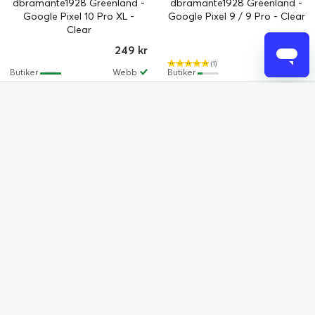
dbramante1928 Greenland -
dbramante1928 Greenland -
Google Pixel 10 Pro XL -
Google Pixel 9 / 9 Pro - Clear
Clear
129 kr
249 kr
79 kr
(1)
Butiker
Webb
Butiker
Webb
-40%
dbramante1928 Samsung
dbramante1928 Greenland -
Galaxy S25 - Iceland Pro Qi2
Samsung Galaxy A56 5G -
Kick - Black
Clear
S25
Mobilskal / Övriga
249 kr
149 kr
229 kr
(2)
Butiker
Webb
Butiker
Webb