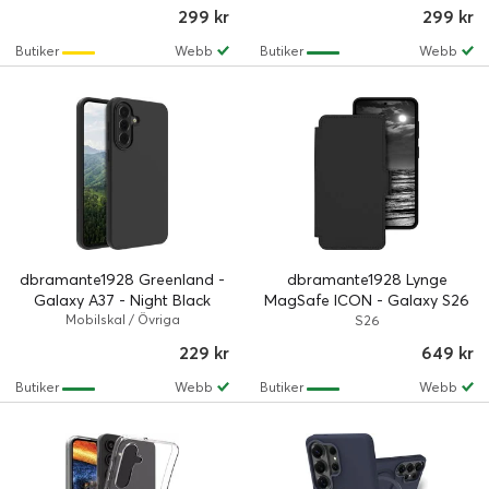
299 kr
299 kr
Butiker
Webb
Butiker
Webb
dbramante1928 Greenland -
dbramante1928 Lynge
Galaxy A37 - Night Black
MagSafe ICON - Galaxy S26
Mobilskal / Övriga
- Midnight
S26
229 kr
649 kr
Butiker
Webb
Butiker
Webb