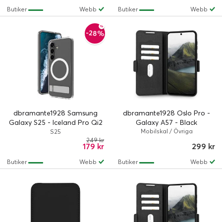
Butiker
Webb
Butiker
Webb
-28%
dbramante1928 Samsung
dbramante1928 Oslo Pro -
Galaxy S25 - Iceland Pro Qi2
Galaxy A57 - Black
Kick - Clear
Mobilskal / Övriga
S25
249 kr
179 kr
299 kr
Butiker
Webb
Butiker
Webb