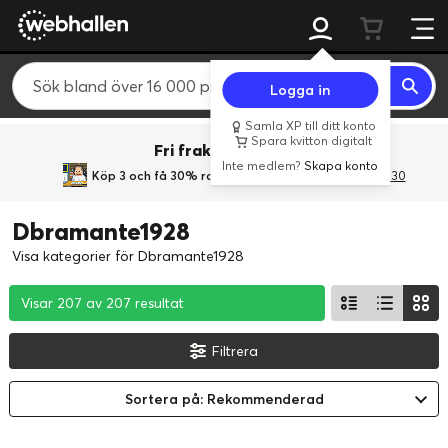
Logga in
Samla XP till ditt konto
Spara kvitton digitalt
Fri frakt över 800 kr.
Inte medlem?
Skapa konto
Köp 3 och få 30% rabatt
med rabattkoden 3Gives30
Dbramante1928
Visa kategorier för Dbramante1928
Visar 207 av 207 resultat
Visar 207 av 207 resultat
Visar 207 av 207 resultat
Filtrera
Sortera på: Rekommenderad