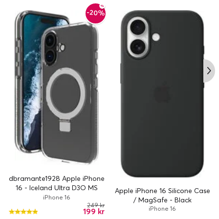
-20%
dbramante1928 Apple iPhone
16 - Iceland Ultra D3O MS
Apple iPhone 16 Silicone Case
Kick - Clear
iPhone 16
/ MagSafe - Black
249 kr
iPhone 16
199 kr