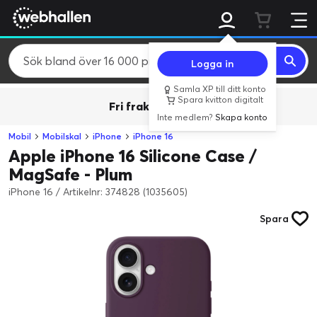
Logga in
Samla XP till ditt konto
Spara kvitton digitalt
Fri frakt över 800 kr.
Inte medlem?
Skapa konto
Mobil
Mobilskal
iPhone
iPhone 16
Apple iPhone 16 Silicone Case /
MagSafe - Plum
iPhone 16
/
Artikelnr: 374828 (1035605)
Spara