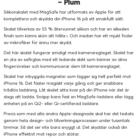
– Plum
Silikonskalet med MagSafe har utformats av Apple för att
komplettera och skydda din iPhone 16 på ett smakfullt sätt.
Skalet tillverkas av 55 % återvunnet silikon och har en silkeslen
finish som känns skön att hålla i. Och insidan har ett mjukt foder
av mikrofiber för ännu mer skydd.
Det här skalet fungerar smidigt med kamerareglaget. Skalet har
en yta av safirglas med ett ledande skikt som känner av dina
fingerrörelser och kommunicerar dem till kamerareglaget.
Skalet har inbyggda magneter som lägger sig helt perfekt mot
iPhone 16. Det fäster magiskt varje gång och ger snabbare
trådlös laddning. Låt skalet sitta kvar på din iPhone när det är
dags att ladda. Snäpp bara fast en MagSafe-laddare eller lägg
enheten på en Qi2- eller Qi-certifierad laddare.
Precis som med alla andra Apple-designade skal har det testats
genom hela design- och tillverkningsprocessen under tusentals
timmar. Så det ser inte bara snyggt ut. Det skyddar också din
iPhone effektivt mot repor och stötar.