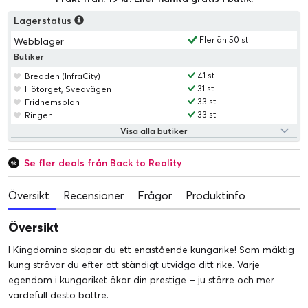
Lagerstatus
Fler än 50 st
Webblager
Butiker
41 st
Bredden (InfraCity)
31 st
Hötorget, Sveavägen
33 st
Fridhemsplan
33 st
Ringen
Visa alla butiker
Se fler deals från Back to Reality
Översikt
Recensioner
Frågor
Produktinfo
Översikt
I Kingdomino skapar du ett enastående kungarike! Som mäktig
kung strävar du efter att ständigt utvidga ditt rike. Varje
egendom i kungariket ökar din prestige – ju större och mer
värdefull desto bättre.