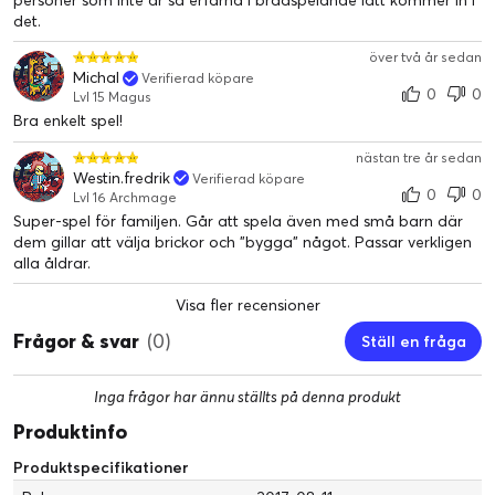
personer som inte är så erfarna i brädspelande lätt kommer in i
det.
över två år sedan
Michal
Verifierad köpare
0
0
Lvl 15 Magus
Bra enkelt spel!
nästan tre år sedan
Westin.fredrik
Verifierad köpare
0
0
Lvl 16 Archmage
Super-spel för familjen. Går att spela även med små barn där
dem gillar att välja brickor och ”bygga” något. Passar verkligen
alla åldrar.
Visa fler recensioner
Frågor & svar
(0)
Ställ en fråga
Inga frågor har ännu ställts på denna produkt
Produktinfo
Produktspecifikationer