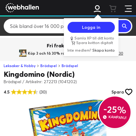
Logga in
Samla XP till ditt konto
Spara kvitton digitalt
Fri frakt över 800 kr.
Inte medlem?
Skapa konto
Köp 3 och få 30% rabatt
med rabattkoden 3Gives30
Leksaker & Hobby
Brädspel
Brädspel
Kingdomino (Nordic)
Brädspel
/
Artikelnr: 272213 (1041202)
4.5
(30)
Spara
-25%
KAMPANJ!