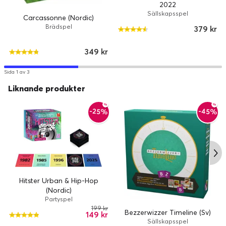
2022
Sällskapsspel
Carcassonne (Nordic)
Brädspel
379 kr
349 kr
Sida 1 av 3
Liknande produkter
-45%
-25%
Hitster Urban & Hip-Hop
(Nordic)
Partyspel
199 kr
Bezzerwizzer Timeline (Sv)
149 kr
Sällskapsspel