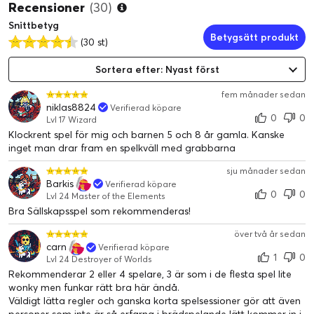
Recensioner
(30)
Snittbetyg
Betygsätt produkt
(30 st)
Sortera efter: Nyast först
fem månader sedan
niklas8824
Verifierad köpare
0
0
Lvl 17 Wizard
Klockrent spel för mig och barnen 5 och 8 år gamla. Kanske
inget man drar fram en spelkväll med grabbarna
sju månader sedan
Barkis
Verifierad köpare
0
0
Lvl 24 Master of the Elements
Bra Sällskapsspel som rekommenderas!
över två år sedan
carn
Verifierad köpare
1
0
Lvl 24 Destroyer of Worlds
Rekommenderar 2 eller 4 spelare, 3 är som i de flesta spel lite
wonky men funkar rätt bra här ändå.
Väldigt lätta regler och ganska korta spelsessioner gör att även