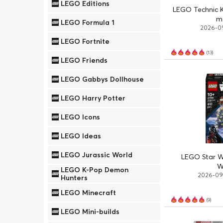
LEGO Editions
LEGO Technic K
m
LEGO Formula 1
2026-09
LEGO Fortnite
(13)
LEGO Friends
LEGO Gabbys Dollhouse
LEGO Harry Potter
LEGO Icons
LEGO Ideas
LEGO Jurassic World
LEGO Star W
W
LEGO K-Pop Demon
2026-09-
Hunters
LEGO Minecraft
(9)
LEGO Mini-builds