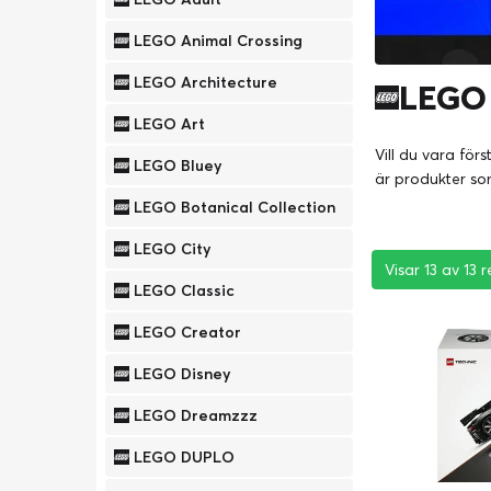
LEGO Animal Crossing
LEGO Architecture
LEGO 
LEGO Art
Vill du vara för
LEGO Bluey
är produkter som
LEGO Botanical Collection
LEGO City
Visar 13 av 13 r
Visar 13 av 13 r
Visar 13 av 13 r
LEGO Classic
LEGO Creator
LEGO Disney
LEGO Dreamzzz
LEGO DUPLO