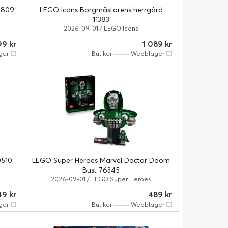
0809
LEGO Icons Borgmästarens herrgård
11383
2026-09-01 / LEGO Icons
99 kr
1 089 kr
ger
Butiker
Webblager
0510
LEGO Super Heroes Marvel Doctor Doom
Bust 76345
2026-09-01 / LEGO Super Heroes
49 kr
489 kr
ger
Butiker
Webblager