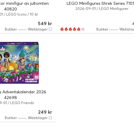
or minifigur av jultomten
LEGO Minifigures Shrek Series 710
40820
2026-09-01 / LEGO Minifigurer
1 / LEGO Icons / 10 år
549 kr
Butiker
Webblager
Butiker
Webbla
(1)
s Adventskalender 2026
42698
-01 / LEGO Friends
249 kr
Butiker
Webblager