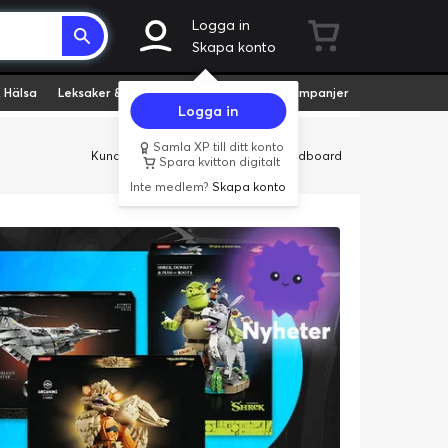
Logga in
Skapa konto
 Hälsa
Leksaker & Hobby
Fyndvaror
Kampanjer
Logga in
Samla XP till ditt konto
Kundservice
Butiker
Företag
Cardboard
Spara kvitton digitalt
Inte medlem?
Skapa konto