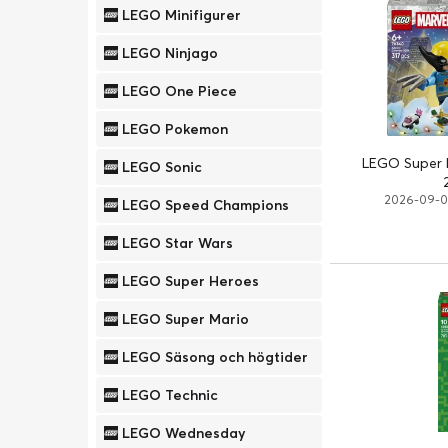
LEGO Minifigurer
LEGO Ninjago
LEGO One Piece
LEGO Pokemon
LEGO Super 
LEGO Sonic
2026-09-0
LEGO Speed Champions
LEGO Star Wars
LEGO Super Heroes
LEGO Super Mario
LEGO Säsong och högtider
LEGO Technic
LEGO Wednesday