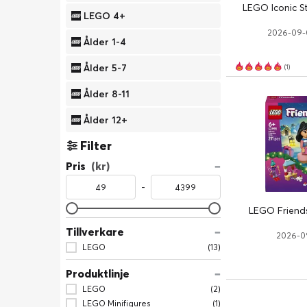
LEGO Iconic St
LEGO 4+
2026-09-0
Ålder 1-4
Ålder 5-7
(1)
Ålder 8-11
Ålder 12+
Filter
Pris
(kr)
-
LEGO Friend
Tillverkare
2026-09
LEGO
(13)
Produktlinje
LEGO
(2)
LEGO Minifigures
(1)