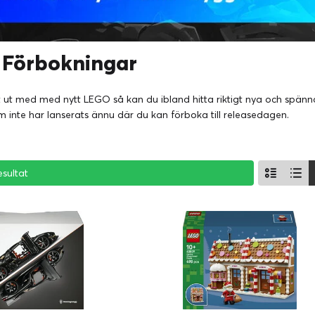
Förbokningar
st ut med med nytt LEGO så kan du ibland hitta riktigt nya och spänna
 inte har lanserats ännu där du kan förboka till releasedagen.
esultat
esultat
esultat