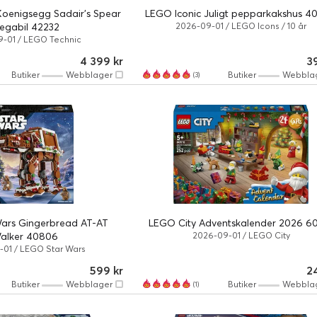
oenigsegg Sadair's Spear
LEGO Iconic Juligt pepparkakshus 4
egabil 42232
2026-09-01 / LEGO Icons / 10 år
-01 / LEGO Technic
4 399 kr
3
Butiker
Webblager
Butiker
Webbla
(3)
ars Gingerbread AT-AT
LEGO City Adventskalender 2026 6
alker 40806
2026-09-01 / LEGO City
01 / LEGO Star Wars
599 kr
2
Butiker
Webblager
Butiker
Webbla
(1)