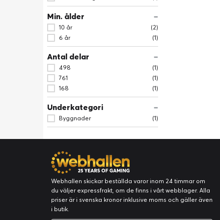
Min. ålder
10 år
(2)
6 år
(1)
Antal delar
498
(1)
761
(1)
168
(1)
Underkategori
Byggnader
(1)
Webhallen skickar beställda varor inom 24 timmar om
du väljer expressfrakt, om de finns i vårt webblager. Alla
priser är i svenska kronor inklusive moms och gäller även
i butik.