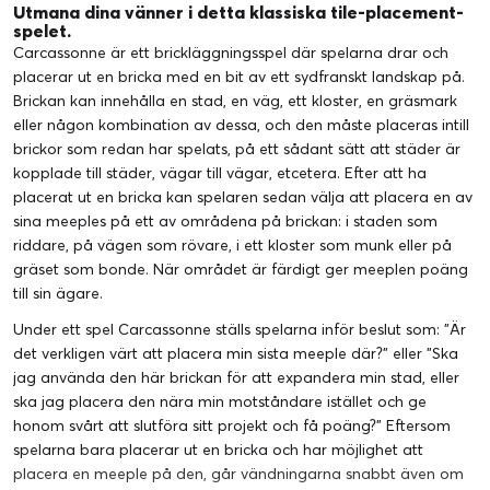
Utmana dina vänner i detta klassiska tile-placement-
spelet.
Carcassonne är ett brickläggningsspel där spelarna drar och
placerar ut en bricka med en bit av ett sydfranskt landskap på.
Brickan kan innehålla en stad, en väg, ett kloster, en gräsmark
eller någon kombination av dessa, och den måste placeras intill
brickor som redan har spelats, på ett sådant sätt att städer är
kopplade till städer, vägar till vägar, etcetera. Efter att ha
placerat ut en bricka kan spelaren sedan välja att placera en av
sina meeples på ett av områdena på brickan: i staden som
riddare, på vägen som rövare, i ett kloster som munk eller på
gräset som bonde. När området är färdigt ger meeplen poäng
till sin ägare.
Under ett spel Carcassonne ställs spelarna inför beslut som: "Är
det verkligen värt att placera min sista meeple där?" eller "Ska
jag använda den här brickan för att expandera min stad, eller
ska jag placera den nära min motståndare istället och ge
honom svårt att slutföra sitt projekt och få poäng?" Eftersom
spelarna bara placerar ut en bricka och har möjlighet att
placera en meeple på den, går vändningarna snabbt även om