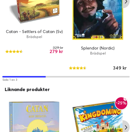
Catan - Settlers of Catan (Sv)
Brädspel
Splendor (Nordic)
329 kr
279 kr
Brädspel
349 kr
Sida 1 av 3
Liknande produkter
-25%