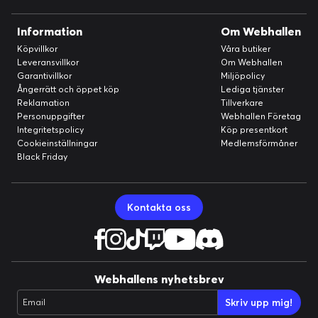
Information
Om Webhallen
Köpvillkor
Våra butiker
Leveransvillkor
Om Webhallen
Garantivillkor
Miljöpolicy
Ångerrätt och öppet köp
Lediga tjänster
Reklamation
Tillverkare
Personuppgifter
Webhallen Företag
Integritetspolicy
Köp presentkort
Cookieinställningar
Medlemsförmåner
Black Friday
Kontakta oss
Webhallens nyhetsbrev
Skriv upp mig!
Email