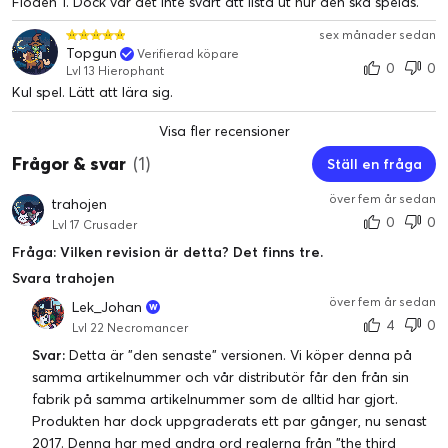
Floden 1. Dock var det inte svårt att lista ut hur den ska spelas.
sex månader sedan
Topgun
Verifierad köpare
0
0
Lvl 13 Hierophant
Kul spel. Lätt att lära sig.
Visa fler recensioner
Frågor & svar
(1)
Ställ en fråga
över fem år sedan
trahojen
0
0
Lvl 17 Crusader
Fråga: Vilken revision är detta? Det finns tre.
Svara trahojen
över fem år sedan
Lek_Johan
4
0
Lvl 22 Necromancer
Svar:
Detta är "den senaste" versionen. Vi köper denna på
samma artikelnummer och vår distributör får den från sin
fabrik på samma artikelnummer som de alltid har gjort.
Produkten har dock uppgraderats ett par gånger, nu senast
2017. Denna har med andra ord reglerna från "the third