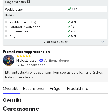
Lagerstatus
7 st
Webblager
Butiker
3 st
Bredden (InfraCity)
1 st
Hötorget, Sveavägen
6 st
Fridhemsplan
5 st
Ringen
Visa alla butiker
Framröstad topprecension
NiclasEricsson
Verifierad köpare
Lvl 14 Peacekeeper
Ett fantastiskt roligt spel som kan spelas av alla, i alla åldrar.
Rekommenderas!
Översikt
Recensioner
Frågor
Produktinfo
Översikt
Carcassonne