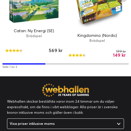
Catan: Ny Energi (SE)
Kingdomino (Nordic)
Brädspel
Brädspel
569 kr
199 kr
149 kr
Sida 1 av 3
Webhallen skickar beställda varor inom 24 timmar om du väljer
expressfrakt, om de finns i vårt webblager. Alla priser är i svenska
kronor inklusive moms och gäller även i butik.
Visa priser inklusive moms