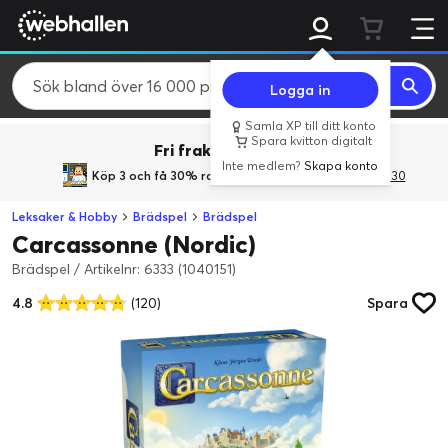
Logga in
Samla XP till ditt konto
Spara kvitton digitalt
Fri frakt över 800 kr.
Inte medlem?
Skapa konto
Köp 3 och få 30% rabatt
med rabattkoden 3Gives30
Leksaker & Hobby
Brädspel
Brädspel
Carcassonne (Nordic)
Brädspel
/
Artikelnr: 6333 (1040151)
4.8
(120)
Spara