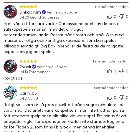
tre månader sedan
Sinkabirum
Verifierad köpare
0
0
Lvl 20 Grand Sorceress
Har svårt att förklara varför Carcassonne är ett av de bästa
sällskapsspelen nånsin, men det är något
beroendeframkallande. Passar både stora och små. Och med
massor av roliga och konstiga expansions, som kan spelas
allihopa samtidigt. Big Box innehåller de flesta av de roligaste
expansions jag har spelat.
fem månader sedan
Cyanli
Verifierad köpare
0
0
Lvl 13 Pyromancer
Roligt spel
sex månader sedan
Carin_85
0
0
Lvl 2 Cultist
Roligt spel som är så pass enkelt att både yngre och äldre kan
vara med. Det är ett varierat spel som man inte tröttnar på så
fort eftersom spelplanen blir olika vid varje spel. Ett minus är att
bifogade regler för expansionen Floden inte stämde. Reglerna
är för Floden 2, som finns i big box, men denna innehåller