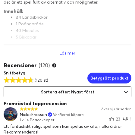
det är ett spel fullt av alternativ och möjligheter.
Innehåll:
84 Landsbrickor
1 Poängbräde
40 Meeples
5 Biskopar
Läs mer
Recensioner
(120)
Snittbetyg
Betygsätt produkt
(120 st)
Sortera efter: Nyast först
Framröstad topprecension
över sju år sedan
NiclasEricsson
Verifierad köpare
23
1
Lvl 14 Peacekeeper
Ett fantastiskt roligt spel som kan spelas av alla, i alla åldrar.
Rekommenderas!