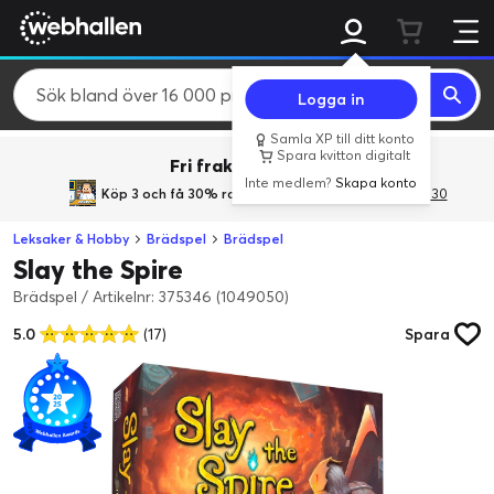
Logga in
Samla XP till ditt konto
Spara kvitton digitalt
Fri frakt över 800 kr.
Inte medlem?
Skapa konto
Köp 3 och få 30% rabatt
med rabattkoden 3Gives30
Leksaker & Hobby
Brädspel
Brädspel
Slay the Spire
Brädspel
/
Artikelnr: 375346 (1049050)
5.0
(17)
Spara