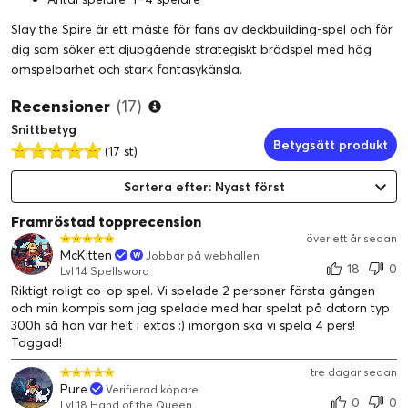
Slay the Spire är ett måste för fans av deckbuilding-spel och för
dig som söker ett djupgående strategiskt brädspel med hög
omspelbarhet och stark fantasykänsla.
Recensioner
(17)
Snittbetyg
Betygsätt produkt
(17 st)
Sortera efter: Nyast först
Framröstad topprecension
över ett år sedan
McKitten
Jobbar på webhallen
18
0
Lvl 14 Spellsword
Riktigt roligt co-op spel. Vi spelade 2 personer första gången
och min kompis som jag spelade med har spelat på datorn typ
300h så han var helt i extas :) imorgon ska vi spela 4 pers!
Taggad!
tre dagar sedan
Pure
Verifierad köpare
0
0
Lvl 18 Hand of the Queen