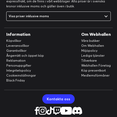
expressfrakt, om de finns i vårt webblager. Alla priser är i svenska
kronor inklusive moms och gäller även i butik.
Visa priser inklusive moms
Information
Om Webhallen
Köpvillkor
Våra butiker
Leveransvillkor
Om Webhallen
Garantivillkor
Miljöpolicy
Ångerrätt och öppet köp
Lediga tjänster
Reklamation
Tillverkare
Personuppgifter
Webhallen Företag
Integritetspolicy
Köp presentkort
Cookieinställningar
Medlemsförmåner
Black Friday
Kontakta oss