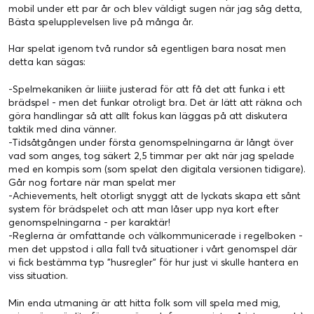
mobil under ett par år och blev väldigt sugen när jag såg detta,
Bästa spelupplevelsen live på många år.
Har spelat igenom två rundor så egentligen bara nosat men
detta kan sägas:
-Spelmekaniken är liiiite justerad för att få det att funka i ett
brädspel - men det funkar otroligt bra. Det är lätt att räkna och
göra handlingar så att allt fokus kan läggas på att diskutera
taktik med dina vänner.
-Tidsåtgången under första genomspelningarna är långt över
vad som anges, tog säkert 2,5 timmar per akt när jag spelade
med en kompis som (som spelat den digitala versionen tidigare).
Går nog fortare när man spelat mer
-Achievements, helt otorligt snyggt att de lyckats skapa ett sånt
system för brädspelet och att man låser upp nya kort efter
genomspelningarna - per karaktär!
-Reglerna är omfattande och välkommunicerade i regelboken -
men det uppstod i alla fall två situationer i vårt genomspel där
vi fick bestämma typ ”husregler” för hur just vi skulle hantera en
viss situation.
Min enda utmaning är att hitta folk som vill spela med mig,