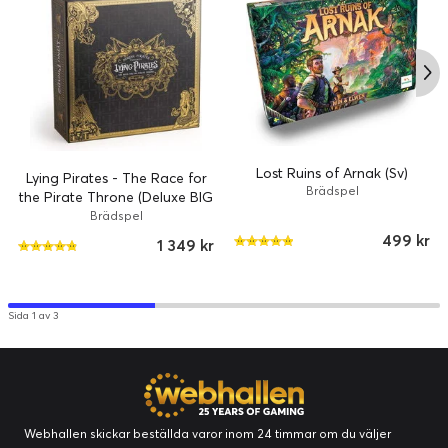
Lost Ruins of Arnak (Sv)
Lying Pirates - The Race for
Brädspel
the Pirate Throne (Deluxe BIG
BOX)
Brädspel
499 kr
1 349 kr
Sida 1 av 3
Webhallen skickar beställda varor inom 24 timmar om du väljer