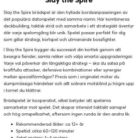
Slay the Spire brädspel är den hyllade bordsanpassningen av
det populära datorspelet med samma namn. Här kombineras
deckbuilding, taktisk strid och samarbete i ett strategiskt äventyr
där varje spelomgång blir unik. Spelet passar perfekt för dig
som gillar strategi, kortspel och utmanande bossfighter.
I Slay the Spire bygger du successivt din kortlek genom att
besegra fiender, samla reliker och välja smarta uppgraderingar.
Varje val påverkar din långsiktiga strategi – ska du satsa på
kraftfulla attacker, defensiva kombinationer eller synergier
mellan specialförmågor? Precis som i originalet möter du
slumpmässiga händelser och allt svårare motstånd ju högre upp
i tornet du klättrar.
Brädspelet är kooperativt, vilket betyder att spelarna
samarbetar mot spelet. Det skapar intensivt taktiskt samspel
och hög omspelbarhet, eftersom ingen runda är den andra lik.
Rekommenderad ålder: ca 12+ år
Speltid: cirka 60–120 minuter
Antal spelare: 1–4 spelare