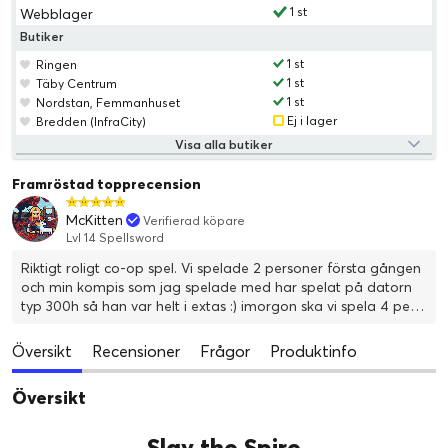
1 st
Webblager
Butiker
1 st
Ringen
1 st
Täby Centrum
1 st
Nordstan, Femmanhuset
Ej i lager
Bredden (InfraCity)
Visa alla butiker
Framröstad topprecension
McKitten
Verifierad köpare
Lvl 14 Spellsword
Riktigt roligt co-op spel. Vi spelade 2 personer första gången
och min kompis som jag spelade med har spelat på datorn
typ 300h så han var helt i extas :) imorgon ska vi spela 4 pers!
Taggad!
Översikt
Recensioner
Frågor
Produktinfo
Översikt
Slay the Spire