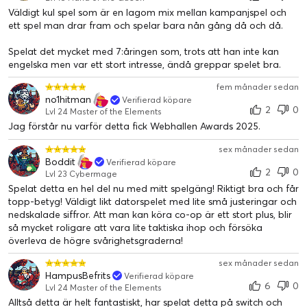
Väldigt kul spel som är en lagom mix mellan kampanjspel och
ett spel man drar fram och spelar bara nån gång då och då.
Spelat det mycket med 7:åringen som, trots att han inte kan
engelska men var ett stort intresse, ändå greppar spelet bra.
fem månader sedan
no1hitman
Verifierad köpare
2
0
Lvl 24 Master of the Elements
Jag förstår nu varför detta fick Webhallen Awards 2025.
sex månader sedan
Boddit
Verifierad köpare
2
0
Lvl 23 Cybermage
Spelat detta en hel del nu med mitt spelgäng! Riktigt bra och får
topp-betyg! Väldigt likt datorspelet med lite små justeringar och
nedskalade siffror. Att man kan köra co-op är ett stort plus, blir
så mycket roligare att vara lite taktiska ihop och försöka
överleva de högre svårighetsgraderna!
sex månader sedan
HampusBefrits
Verifierad köpare
6
0
Lvl 24 Master of the Elements
Alltså detta är helt fantastiskt, har spelat detta på switch och