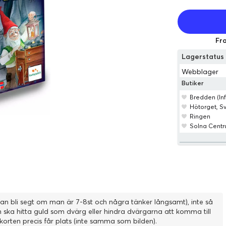
Fra
Lagerstatu
Webblager
Butiker
Bredden (Inf
Hötorget, 
Ringen
Solna Cent
an bli segt om man är 7-8st och några tänker långsamt), inte så
ska hitta guld som dvärg eller hindra dvärgarna att komma till
orten precis får plats (inte samma som bilden).