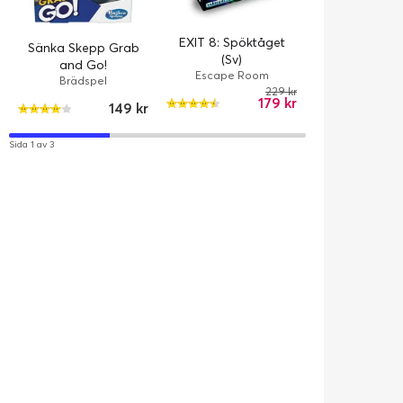
(Nordic)
Brädspe
EXIT 8: Spöktåget
Sänka Skepp Grab
(Sv)
and Go!
Escape Room
Brädspel
229 kr
179 kr
149 kr
Sida 1 av 3