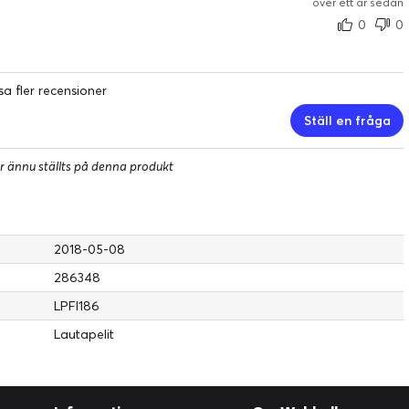
över ett år sedan
0
0
sa fler recensioner
Ställ en fråga
r ännu ställts på denna produkt
2018-05-08
286348
LPFI186
Lautapelit