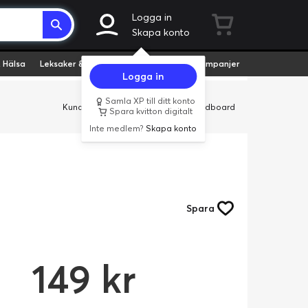
Logga in
Skapa konto
 Hälsa
Leksaker & Hobby
Fyndvaror
Kampanjer
Logga in
Samla XP till ditt konto
Kundservice
Butiker
Företag
Cardboard
Spara kvitton digitalt
Inte medlem?
Skapa konto
Spara
149 kr