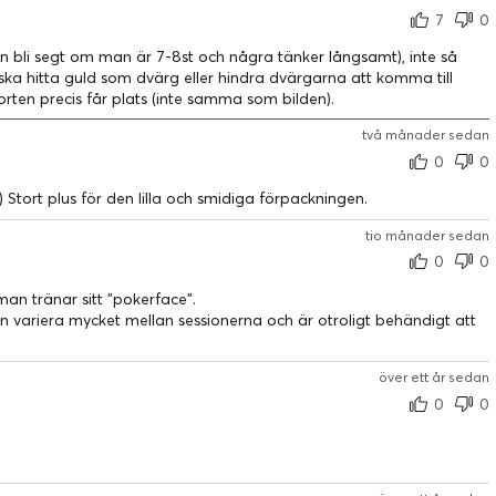
7
0
 bli segt om man är 7-8st och några tänker långsamt), inte så
ka hitta guld som dvärg eller hindra dvärgarna att komma till
rten precis får plats (inte samma som bilden).
två månader sedan
0
0
-) Stort plus för den lilla och smidiga förpackningen.
tio månader sedan
0
0
 man tränar sitt "pokerface".
 Kan variera mycket mellan sessionerna och är otroligt behändigt att
över ett år sedan
0
0