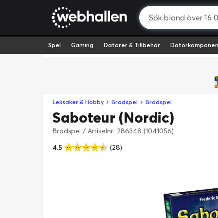
Spel
Gaming
Datorer & Tillbehör
Datorkomponen
Leksaker & Hobby
Brädspel
Brädspel
Saboteur (Nordic)
Brädspel
/
Artikelnr: 286348 (1041056)
4.5
(28)