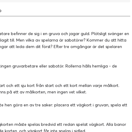
o
are befinner de sig i en gruva och jagar guld. Plötsligt svänger en
git till. Men vilka av spelarna är sabotörer? Kommer du att hitta
ngar att leda dem dit först? Efter tre omgångar är det spelaren
ntingen gruvarbetare eller sabotör. Rollerna hålls hemliga - de
t och ett sju kort från start och ett kort mellan varje målkort.
ns på ett av målkorten, men ingen vet vilket.
e hen göra en av tre saker: placera ett vägkort i gruvan, spela ett
gkorten måste spelas bredvid ett redan spelat vägkort. Alla banor
orten, och vägkort får inte spelas i sidled.