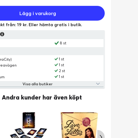
Lägg i varukorg
kt från: 19 kr. Eller hämta gratis i butik.
s
8 st
1 st
raCity)
1 st
Sveavägen
2 st
1 st
rum
Visa alla butiker
Andra kunder har även köpt