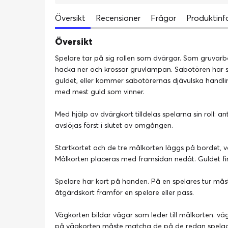
Översikt
Recensioner
Frågor
Produktinf
Översikt
Spelare tar på sig rollen som dvärgar. Som gruvarbet
hacka ner och krossar gruvlampan. Sabotören har sla
guldet, eller kommer sabotörernas djävulska handli
med mest guld som vinner.
Med hjälp av dvärgkort tilldelas spelarna sin roll: a
avslöjas först i slutet av omgången.
Startkortet och de tre målkorten läggs på bordet, var
Målkorten placeras med framsidan nedåt. Guldet fin
Spelare har kort på handen. På en spelares tur måst
åtgärdskort framför en spelare eller pass.
Vägkorten bildar vägar som leder till målkorten. vä
på vägkorten måste matcha de på de redan spelade k