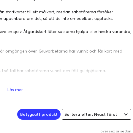
 startkortet till ett målkort, medan sabotörerna försöker
tför uppenbara om det, så att de inte omedelbart upptäcks.
ive en själv. Åtgärdskort låter spelarna hjälpa eller hindra varandra,
t är omgången över. Gruvarbetarna har vunnit och får kort med
 så fall har sabotörerna vunnit och fått guldpjäserna.
Spelet är över i slutet av den tredje omgången, där spelaren med
Läs mer
Betygsätt produkt
Sortera efter: Nyast först
över sex år sedan