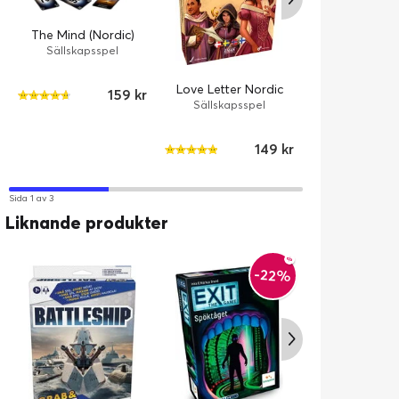
The Mind (Nordic)
Sällskapsspel
Love Letter Nordic
Splendor (No
159 kr
Sällskapsspel
Brädspe
149 kr
Sida 1 av 3
Liknande produkter
-22%
Exploding Ki
Original Edi