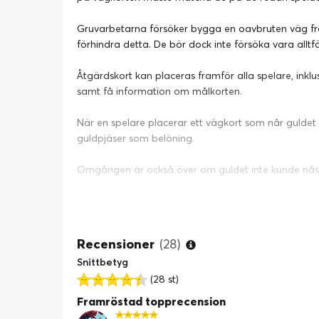
Gruvarbetarna försöker bygga en oavbruten väg från
förhindra detta. De bör dock inte försöka vara all
Åtgärdskort kan placeras framför alla spelare, inklus
samt få information om målkorten.
När en spelare placerar ett vägkort som når gulde
guldpjäser som belöning.
Omgången är också över om guldet inte kunde nås. I
När guldkorten har delats ut börjar nästa omgång. 
flest guldpjäser vinner
Recensioner
(28)
Snittbetyg
Antal spelare: 3 - 10
Speltid: 30 min.
(28 st)
Ålder: 8+
Framröstad topprecension