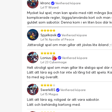
klronc
Verifierad köpare
Lvl 17 Wizard
Mycket kul spel, man kan spela med rätt många (kan
komplicerade regler, lägga/använda kort och man s
guldet som sabotör. Denna kom i en liten box där ko
Spjelkavik
Verifierad köpare
Lvl 16 Apostle of Peace
Jätteroligt spel om man gillar att jävlas lite ibland ;
Lonius
Verifierad köpare
Lvl 23 Cybermage
Helt otroligt spel om man gillar lite slistiga spel där
Lätt att lära sig och tar inte så lång tid att spela.
ta med sig överallt.
Swerki85
Verifierad köpare
Lvl 15 Magus
Lätt att lära sig, roligast är att vara sabotör.
Lätt och behändig kartong med.