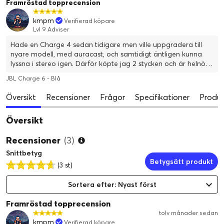
Framröstad topprecension
kmpm
Verifierad köpare
Lvl 9 Adviser
Hade en Charge 4 sedan tidigare men ville uppgradera till
nyare modell, med auracast, och samtidigt äntligen kunna
lyssna i stereo igen. Därför köpte jag 2 stycken och är helnöjd.
Funderade på 1 större modell men valda 2 stycken Charge i
JBL Charge 6 - Blå
stället och känner inte att jag ångrar mig.
Översikt
Recensioner
Frågor
Specifikationer
Produk
Översikt
Recensioner
(3)
Snittbetyg
Betygsätt produkt
(3 st)
Sortera efter: Nyast först
Framröstad topprecension
tolv månader sedan
kmpm
Verifierad köpare