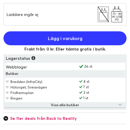
Laddare ingår ej
7.5 - 60
W USB
PD
Lägg i varukorg
Frakt från: 0 kr. Eller hämta gratis i butik.
Lagerstatus
26 st
Webblager
Butiker
4 st
Bredden (InfraCity)
7 st
Hötorget, Sveavägen
2 st
Fridhemsplan
1 st
Ringen
Visa alla butiker
Se fler deals från Back to Reality