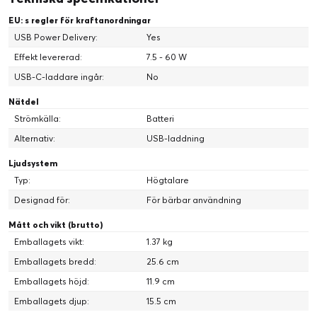
EU: s regler för kraftanordningar
USB Power Delivery:
Yes
Effekt levererad:
7.5 - 60 W
USB-C-laddare ingår:
No
Nätdel
Strömkälla:
Batteri
Alternativ:
USB-laddning
Ljudsystem
Typ:
Högtalare
Designad för:
För bärbar användning
Mått och vikt (brutto)
Emballagets vikt:
1.37 kg
Emballagets bredd:
25.6 cm
Emballagets höjd:
11.9 cm
Emballagets djup:
15.5 cm