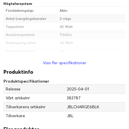
Högtalarsystem
Förstärkningstyp:
Aktiv
Antal övergångskanaler:
2-vägs
Toppström:
45 Watt
Anslutningsteknik:
Trådlös
Kontinuerlig ström:
40 Watt
App-kontrollerad:
Ja
Header
Visa fler specifikationer
Tillverkare:
JBL
Produktinfo
Modell:
6
Produktspecifikationer
Förpackad kvantitet:
1
Release
2025-04-01
Märke:
JBL
Vårt artikelnr
383787
Produktlinje:
JBL Charge
Tillverkarens artikelnr
JBLCHARGE6BLK
Mått och vikt
Tillverkare
JBL
Vikt:
960 g
Bredd:
22.88 cm