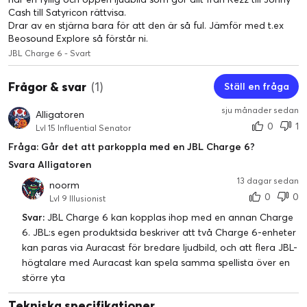
Cash till Satyricon rättvisa.
Drar av en stjärna bara för att den är så ful. Jämför med t.ex
Beosound Explore så förstår ni.
JBL Charge 6 - Svart
Frågor & svar
(1)
Ställ en fråga
sju månader sedan
Alligatoren
0
1
Lvl 15 Influential Senator
Fråga: Går det att parkoppla med en JBL Charge 6?
Svara Alligatoren
13 dagar sedan
noorm
0
0
Lvl 9 Illusionist
Svar:
JBL Charge 6 kan kopplas ihop med en annan Charge
6. JBL:s egen produktsida beskriver att två Charge 6-enheter
kan paras via Auracast för bredare ljudbild, och att flera JBL-
högtalare med Auracast kan spela samma spellista över en
större yta
Tekniska specifikationer