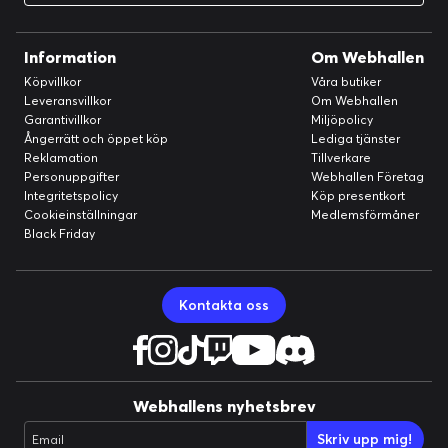
Information
Om Webhallen
Köpvillkor
Våra butiker
Leveransvillkor
Om Webhallen
Garantivillkor
Miljöpolicy
Ångerrätt och öppet köp
Lediga tjänster
Reklamation
Tillverkare
Personuppgifter
Webhallen Företag
Integritetspolicy
Köp presentkort
Cookieinställningar
Medlemsförmåner
Black Friday
Kontakta oss
Webhallens nyhetsbrev
Skriv upp mig!
Email