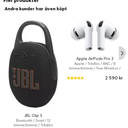
Fler produkter
Höjd:
9.85 cm
Andra kunder har även köpt
Längd:
9.4 cm
Service och support
Typ:
1 års garanti
Diverse
Färg:
Svart
Färgkategori:
Svart
Apple AirPods Pro 3
Skydd:
Dammtät, Vattentät, Tappskydd
Apple / Trådlös / ANC / 8
timme/timmar / True Wireless /
Batteri
Vit
2 590 kr
Batteritid (upp till):
28 timme/timmar
Teknik:
Litiumpolymer
Nätverks- och Internet-multimedia
Anslutningsgränssnitt:
Bluetooth 5.4
JBL Clip 5
Bluetooth / Svart / 12
timme/timmar / Trådlös