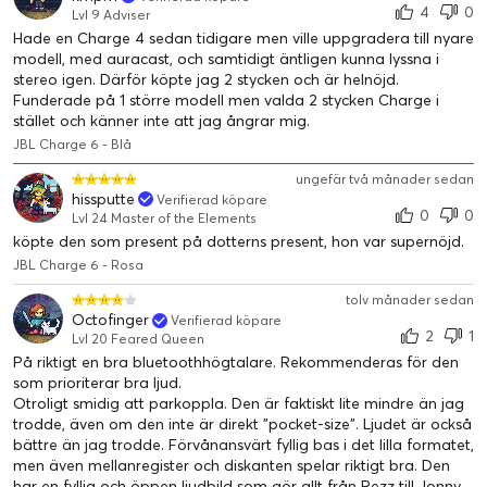
4
0
Lvl 9 Adviser
Hade en Charge 4 sedan tidigare men ville uppgradera till nyare
modell, med auracast, och samtidigt äntligen kunna lyssna i
stereo igen. Därför köpte jag 2 stycken och är helnöjd.
Funderade på 1 större modell men valda 2 stycken Charge i
stället och känner inte att jag ångrar mig.
JBL Charge 6 - Blå
ungefär två månader sedan
hissputte
Verifierad köpare
0
0
Lvl 24 Master of the Elements
köpte den som present på dotterns present, hon var supernöjd.
JBL Charge 6 - Rosa
tolv månader sedan
Octofinger
Verifierad köpare
2
1
Lvl 20 Feared Queen
På riktigt en bra bluetoothhögtalare. Rekommenderas för den
som prioriterar bra ljud.
Otroligt smidig att parkoppla. Den är faktiskt lite mindre än jag
trodde, även om den inte är direkt "pocket-size". Ljudet är också
bättre än jag trodde. Förvånansvärt fyllig bas i det lilla formatet,
men även mellanregister och diskanten spelar riktigt bra. Den
har en fyllig och öppen ljudbild som gör allt från Rezz till Jonny