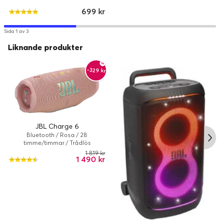
699 kr
Sida 1 av 3
Liknande produkter
-329 kr
JBL Charge 6
Bluetooth / Rosa / 28
timme/timmar / Trådlös
1 819 kr
1 490 kr