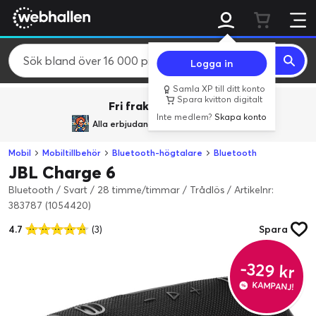
Logga in
Samla XP till ditt konto
Spara kvitton digitalt
Fri frakt över 800 kr.
Inte medlem?
Skapa konto
Alla erbjudanden från
BACK TO REALITY
Mobil
Mobiltillbehör
Bluetooth-högtalare
Bluetooth
JBL Charge 6
Bluetooth / Svart / 28 timme/timmar / Trådlös
/
Artikelnr:
383787 (1054420)
4.7
(3)
Spara
-329 kr
KAMPANJ!