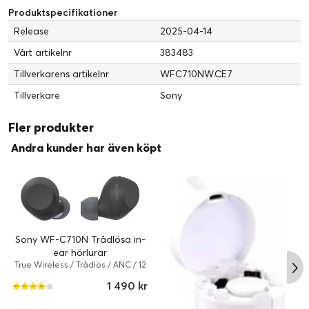
(IoT):
Produktspecifikationer
Intelligent assistent:
Siri, Google Assistant
Release
2025-04-14
EU: s regler för kraftanordningar
Vårt artikelnr
383483
USB-C-laddare
No
Tillverkarens artikelnr
WFC710NW.CE7
ingår:
Tillverkare
Sony
Effekt levererad:
2 - 2.5 W
USB Power Delivery:
Yes
Fler produkter
Header
Andra kunder har även köpt
Märke:
Sony
Produktlinje:
Sony
Modell:
WF-C710N
Tillverkare:
Sony
Förpackad kvantitet:
1
Sony WF-C710N Trådlösa in-
ear hörlurar
Ljudsystem
True Wireless / Trådlös / ANC / 12
Rekommenderad
Bärbar elektronik
timmar / True Wireless / Svart
1 490 kr
användning:
Typ:
True Wireless