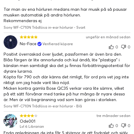
Tar man av ena hörluren medans man har musik på så pausar
musiken automatisk på andra hörluren.
Rekommenderas ej
Sony WF-C710N Trådlösa in-ear hörlurar - Svart
ungefär en månad sedan
No-Face
Verifierad köpare
0
0
Positivt överraskad över ljudet, passformen är även bra den.
Blåa färgen är lite annorlunda och kul ändå, lite "plastiga" i
känslan men samtidigt ska det ju finnas förbättringspotential för
dyrare lurarna.
Köpta för 790 och där känns det rimligt, för ord pris vet jag inte
riktigt om jag hade varit lika nöjd.
Micken kontra gamla Bose QC35 verkar vara lite sämre, vilket
på ett sätt förvånar med tanke på hur många år nyare dessa
är. Men är väl begränsning vad som kan göras i storleken.
Sony WF-C710N Trådlösa in-ear hörlurar - Blå
tre månader sedan
Ode001
0
0
Lvl 6 Librarian
Enda anledningen de inte får 5 stjärnor är att fodralet och själv