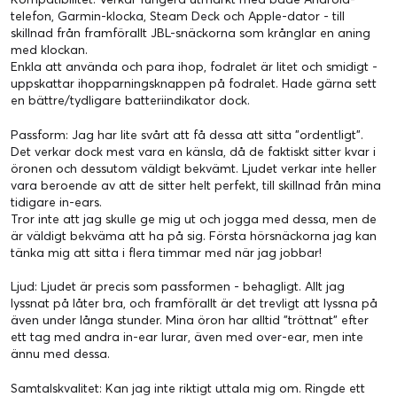
earbuds to this super-competitive sector. For the money, their
telefon, Garmin-klocka, Steam Deck och Apple-dator - till
spread of abilities makes them a no-brainer”
skillnad från framförallt JBL-snäckorna som krånglar en aning
För mer information läs
här
med klockan.
Enkla att använda och para ihop, fodralet är litet och smidigt -
uppskattar ihopparningsknappen på fodralet. Hade gärna sett
en bättre/tydligare batteriindikator dock.
Passform: Jag har lite svårt att få dessa att sitta "ordentligt".
Det verkar dock mest vara en känsla, då de faktiskt sitter kvar i
öronen och dessutom väldigt bekvämt. Ljudet verkar inte heller
vara beroende av att de sitter helt perfekt, till skillnad från mina
tidigare in-ears.
Ljud & Bild REKOMMENDERAR 6/6 i betyg
Tror inte att jag skulle ge mig ut och jogga med dessa, men de
”Sony WF-C710N är mer än bara en ansiktslyftning – de har
är väldigt bekväma att ha på sig. Första hörsnäckorna jag kan
stabil brusreducering, bra batteritid och en samtalskvalitet som
tänka mig att sitta i flera timmar med när jag jobbar!
slår mycket dyrare modeller.”
Ljud: Ljudet är precis som passformen - behagligt. Allt jag
För mer information läs
här
lyssnat på låter bra, och framförallt är det trevligt att lyssna på
även under långa stunder. Mina öron har alltid "tröttnat" efter
ett tag med andra in-ear lurar, även med over-ear, men inte
ännu med dessa.
Samtalskvalitet: Kan jag inte riktigt uttala mig om. Ringde ett