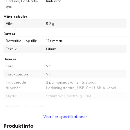
Hörlurar, Ear-Parts-
Inuti örat
typ:
Mått och vikt
Vikt:
5.2 g
Batteri
Batteritid (upp till):
12 timmar
Teknik:
Litium
Diverse
Färg:
Vit
Färgkategori:
Vit
Inkluderade
2 par hörsnäckor (små, stora),
tillbehör:
Laddningsfordral, USB-C till USB-A-kabel
Skydd:
Stänksäker, Svettålig, IPX4
Internet of Things (IoT)
Röstkontrollerad:
Direkt
Visa fler specifikationer
Kompatibel med
Ja
Produktinfo
Internet of Things