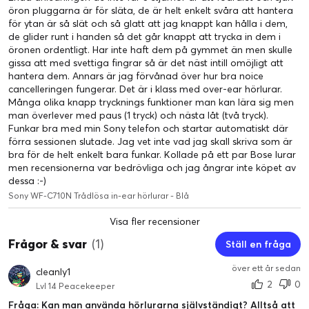
öron pluggarna är för släta, de är helt enkelt svåra att hantera
för ytan är så slät och så glatt att jag knappt kan hålla i dem,
de glider runt i handen så det går knappt att trycka in dem i
öronen ordentligt. Har inte haft dem på gymmet än men skulle
gissa att med svettiga fingrar så är det näst intill omöjligt att
hantera dem. Annars är jag förvånad över hur bra noice
cancelleringen fungerar. Det är i klass med over-ear hörlurar.
Många olika knapp trycknings funktioner man kan lära sig men
man överlever med paus (1 tryck) och nästa låt (två tryck).
Funkar bra med min Sony telefon och startar automatiskt där
förra sessionen slutade. Jag vet inte vad jag skall skriva som är
bra för de helt enkelt bara funkar. Kollade på ett par Bose lurar
men recensionerna var bedrövliga och jag ångrar inte köpet av
dessa :-)
Sony WF-C710N Trådlösa in-ear hörlurar - Blå
Visa fler recensioner
Frågor & svar
(1)
Ställ en fråga
över ett år sedan
cleanly1
2
0
Lvl 14 Peacekeeper
Fråga: Kan man använda hörlurarna självständigt? Alltså att