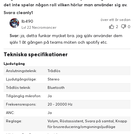
det inte spelar någon roll vilken hörlur man använder sig av.
Svara cleanly1
över ett år sedan
lb490
2
0
Lvl 22 Necromancer
Svar:
ja, detta funkar mycket bra. jag själv använder dem
själv 1 åt gången på teams möten och spotify etc.
Tekniska specifikationer
Ljudutgång
Anslutningsteknik:
Trådlös
Ljudutgångsläge:
Stereo
Trådlös teknik:
Bluetooth
Tillgänglig mikrofon:
Ja
Frekvensrespons:
20 - 20000 Hz
ANC:
Ja
Reglage:
Volym, Röstassistent, Svara på samtal, Knapp
för brusreducering/omgivningsljudläge