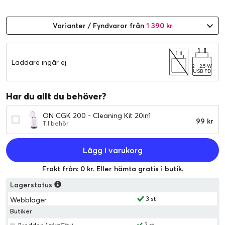
Varianter / Fyndvaror från
1 390 kr
Laddare ingår ej
2 - 2.5 W
USB PD
Har du allt du behöver?
ON CGK 200 - Cleaning Kit 20in1
99 kr
Tillbehör
Lägg i varukorg
Frakt från: 0 kr. Eller hämta gratis i butik.
Lagerstatus
3 st
Webblager
Butiker
2 st