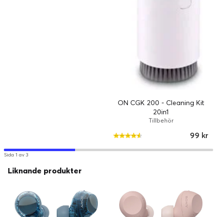
Max
10 m
manöveravstånd:
ON CGK 200 - Cleaning Kit
20in1
Tillbehör
99 kr
Sida 1 av 3
Liknande produkter