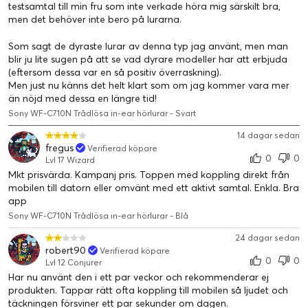
testsamtal till min fru som inte verkade höra mig särskilt bra,
men det behöver inte bero på lurarna.
Som sagt de dyraste lurar av denna typ jag använt, men man
blir ju lite sugen på att se vad dyrare modeller har att erbjuda
(eftersom dessa var en så positiv överraskning).
Men just nu känns det helt klart som om jag kommer vara mer
än nöjd med dessa en längre tid!
Sony WF-C710N Trådlösa in-ear hörlurar - Svart
14 dagar sedan
fregus
Verifierad köpare
0
0
Lvl 17 Wizard
Mkt prisvärda. Kampanj pris. Toppen med koppling direkt från
mobilen till datorn eller omvänt med ett aktivt samtal. Enkla. Bra
app
Sony WF-C710N Trådlösa in-ear hörlurar - Blå
24 dagar sedan
robert90
Verifierad köpare
0
0
Lvl 12 Conjurer
Har nu använt den i ett par veckor och rekommenderar ej
produkten. Tappar rätt ofta koppling till mobilen så ljudet och
täckningen försviner ett par sekunder om dagen.