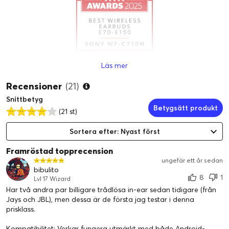
WHAT HI-FI? AWARDS 2025
Läs mer
”Incredible value, fun, musical sound and cool design earn the
Recensioner
(21)
C710N this year's trophy”
Snittbetyg
För mer information läs
här
Betygsätt produkt
(21 st)
Sortera efter: Nyast först
Framröstad topprecension
ungefär ett år sedan
bibulito
8
1
Lvl 17 Wizard
Har två andra par billigare trådlösa in-ear sedan tidigare (från
Jays och JBL), men dessa är de första jag testar i denna
WHAT HI-FI? REKOMMENDERAR 5/5 i betyg
prisklass.
”Sony adds yet another pair of excellent-sounding wireless
Kompatibilitet: Verkar fungera utmärkt med både Android-