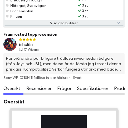
Bredden (InfraCity)
3 st
Hötorget, Sveavägen
3 st
Fridhemsplan
3 st
Ringen
Visa alla butiker
Framröstad topprecension
bibulito
Lvl 17 Wizard
Har två andra par billigare trådlösa in-ear sedan tidigare
(från Jays och JBL), men dessa är de första jag testar i denna
prisklass. Kompatibilitet: Verkar fungera utmärkt med både
Android-telefon, Garmin-klocka, Steam Deck och Apple-
Sony WF-C710N Trådlösa in-ear hörlurar - Svart
dator - till skillnad från framförallt JBL-snäckorna som
krånglar en aning med klockan. Enkla att använda och para
Översikt
Recensioner
Frågor
Specifikationer
Produk
ihop, fodralet är litet och smidigt - uppskattar
ihopparningsknappen på fodralet. Hade gärna sett en
Översikt
bättre/tydligare batteriindikator dock. Passform: Jag har lite
svårt att få dessa att sitta "ordentligt". Det verkar dock mest
vara en känsla, då de faktiskt sitter kvar i öronen och
dessutom väldigt bekvämt. Ljudet verkar inte heller vara
beroende av att de sitter helt perfekt, till skillnad från mina