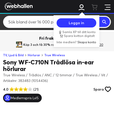
Logga in
Samla XP till ditt konto
Spara kvitton digitalt
Fri frakt över 800 kr.
Inte medlem?
Skapa konto
Köp 3 och få 30% rabatt
med rabattkoden 3Gives30
TV, Ljud & Bild
Hörlurar
True Wireless
Sony WF-C710N Trådlösa in-ear
hörlurar
True Wireless / Trådlös / ANC / 12 timmar / True Wireless / Vit
/
Artikelnr: 383483 (1054436)
4.0
(21)
Spara
Medlemspris Lvl5