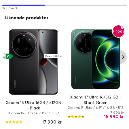
802.11a/b/g/n/ac/ax/be, NFC
Sida 1 av 3
Bildskärm
Liknande produkter
Typ:
OLED display
Diagonal storlek (metrisk):
16.2 cm
-2 000 kr
Bildskärmsupplösning:
2670 x 1200 pixlar
Färgdjup:
68 miljarder färger
Diagonal storlek:
6.36 tum
A
A
Produktblad
↑
G
Flash-minne
Intern minneskapacitet:
256 GB
Främre kamera
Sensorupplösning:
32 megapixlar
Bakre kamera
Xiaomi 17 Ultra 16/512 GB -
Sensorupplösning:
50 megapixlar
Starlit Green
Xiaomi 15 Ultra 16GB / 512GB
Xiaomi 17 Ultra / 6.9" / 16 GB / 512
- Black
Grafiksystem
GB / Dual-SIM / HyperOS 3 /
17 990 kr
Xiaomi 15 Ultra / 6.73" / 16 GB /
15 990 kr
Stjärnprydd grön
Grafikaccelerator:
Qualcomm ADRENO
512 GB / Dual-SIM / HyperOS 2 /
17 990 kr
Svart
Funktioner