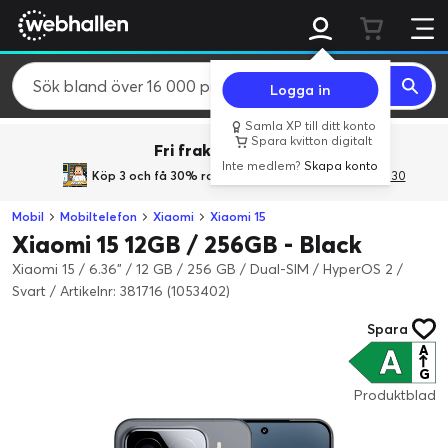
Logga in
Samla XP till ditt konto
Spara kvitton digitalt
Fri frakt över 800 kr.
Inte medlem?
Skapa konto
Köp 3 och få 30% rabatt
med rabattkoden 3Gives30
Mobil
Mobiltelefon
Xiaomi
Xiaomi 15
Xiaomi 15 12GB / 256GB - Black
Xiaomi 15 / 6.36" / 12 GB / 256 GB / Dual-SIM / HyperOS 2 /
Svart
/
Artikelnr: 381716 (1053402)
Spara
A
A
↑
G
Produktblad