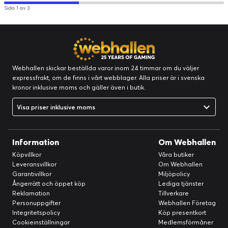
Sida 1 av 3
Säkerhetsenheter:
Fingeravtrycksläsare (under monitorn),
Ansiktsigenkänning
Inmatningsenhet (CE)
Typ:
Pekskärm (multi-touch)
RAM
Webhallen skickar beställda varor inom 24 timmar om du väljer
expressfrakt, om de finns i vårt webblager. Alla priser är i svenska
RAM storlek:
12 GB
kronor inklusive moms och gäller även i butik.
Ström
Visa priser inklusive moms
Energiklass:
Klass A
Information
Om Webhallen
Köpvillkor
Våra butiker
Leveransvillkor
Om Webhallen
Garantivillkor
Miljöpolicy
Ångerrätt och öppet köp
Lediga tjänster
Reklamation
Tillverkare
Personuppgifter
Webhallen Företag
Integritetspolicy
Köp presentkort
Cookieinställningar
Medlemsförmåner