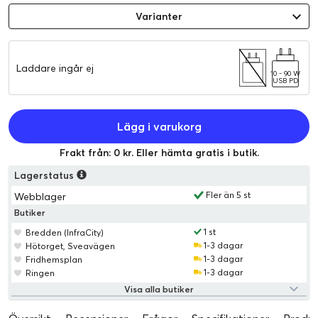
Varianter
Laddare ingår ej
10 - 90 W
USB PD
Lägg i varukorg
Frakt från: 0 kr. Eller hämta gratis i butik.
Lagerstatus
Fler än 5 st
Webblager
Butiker
1 st
Bredden (InfraCity)
1-3 dagar
Hötorget, Sveavägen
1-3 dagar
Fridhemsplan
1-3 dagar
Ringen
Visa alla butiker