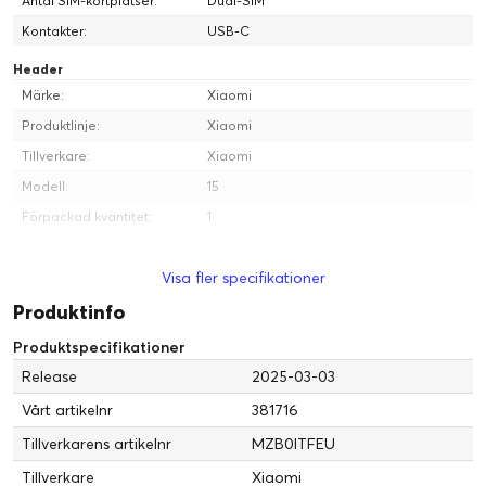
Antal SIM-kortplatser:
Dual-SIM
Kontakter:
USB-C
Header
Märke:
Xiaomi
Produktlinje:
Xiaomi
Tillverkare:
Xiaomi
Modell:
15
Förpackad kvantitet:
1
Mått och vikt
Visa fler specifikationer
Höjd:
152.3 mm
Produktinfo
Vikt:
191 g
Bredd:
71.2 mm
Produktspecifikationer
Längd:
8.08 mm
Release
2025-03-03
Vårt artikelnr
381716
Diverse
Skydd:
Dammtålig, Stänktålig, Vattenavvisande
Tillverkarens artikelnr
MZB0ITFEU
Färg:
Svart
Tillverkare
Xiaomi