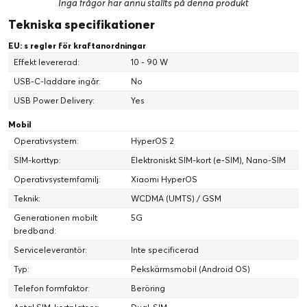
Inga frågor har ännu ställts på denna produkt
Tekniska specifikationer
EU: s regler för kraftanordningar
Effekt levererad:
10 - 90 W
USB-C-laddare ingår:
No
USB Power Delivery:
Yes
Mobil
Operativsystem:
HyperOS 2
SIM-korttyp:
Elektroniskt SIM-kort (e-SIM), Nano-SIM
Operativsystemfamilj:
Xiaomi HyperOS
Teknik:
WCDMA (UMTS) / GSM
Generationen mobilt
5G
bredband:
Serviceleverantör:
Inte specificerad
Typ:
Pekskärmsmobil (Android OS)
Telefon formfaktor:
Beröring