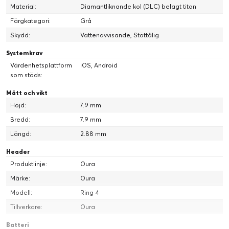
Material:
Diamantliknande kol (DLC) belagt titan
Färgkategori:
Grå
Skydd:
Vattenavvisande, Stöttålig
Systemkrav
Värdenhetsplattform
iOS, Android
som stöds:
Mått och vikt
Höjd:
7.9 mm
Bredd:
7.9 mm
Sömnstadier
Längd:
2.88 mm
Vakna upp till en djupgående analys av din djupa sömn, REM-
sömn och lätta sömn från natten innan.
Header
Produktlinje:
Oura
Märke:
Oura
Modell:
Ring 4
Tillverkare:
Oura
Batteri