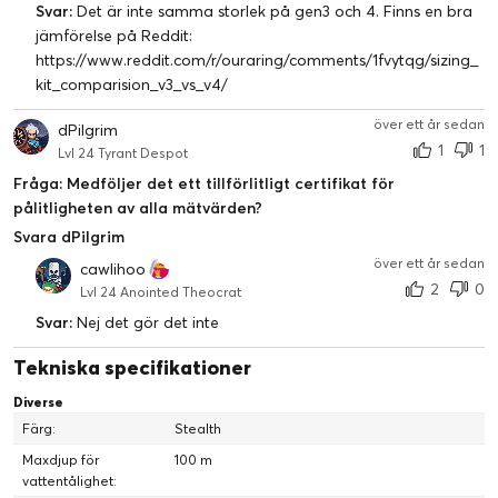
Svar:
Det är inte samma storlek på gen3 och 4. Finns en bra
jämförelse på Reddit:
https://www.reddit.com/r/ouraring/comments/1fvytqg/sizing_
kit_comparision_v3_vs_v4/
över ett år sedan
dPilgrim
Sömnresultat
1
1
Lvl 24 Tyrant Despot
Svaret på "hur sov du inatt?" Din poäng baseras på din totala
Fråga: Medföljer det ett tillförlitligt certifikat för
sömn, hjärtfrekvensvariabilitet (HRV), nattrörelser,
pålitligheten av alla mätvärden?
sömnregelbundenhet och mer.
Svara dPilgrim
över ett år sedan
cawlihoo
2
0
Lvl 24 Anointed Theocrat
Svar:
Nej det gör det inte
Tekniska specifikationer
Diverse
Färg:
Stealth
Maxdjup för
100 m
vattentålighet: