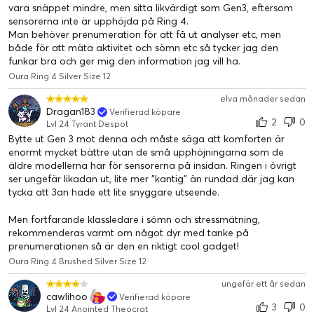
vara snäppet mindre, men sitta likvärdigt som Gen3, eftersom
sensorerna inte är upphöjda på Ring 4.
Man behöver prenumeration för att få ut analyser etc, men
både för att mäta aktivitet och sömn etc så tycker jag den
funkar bra och ger mig den information jag vill ha.
Oura Ring 4 Silver Size 12
elva månader sedan
Dragan183
Verifierad köpare
2
0
Lvl 24 Tyrant Despot
Bytte ut Gen 3 mot denna och måste säga att komforten är
enormt mycket bättre utan de små upphöjningarna som de
Lev friskare, längre
äldre modellerna har för sensorerna på insidan. Ringen i övrigt
Oura-medlemskap och Oura Ring arbetar hand i hand, vilket
ser ungefär likadan ut, lite mer ”kantig” än rundad där jag kan
ger dig möjlighet att prioritera dina långsiktiga hälsomål och
tycka att 3an hade ett lite snyggare utseende.
bygga upp hälsosamma vanor som varar livet ut. Personliga
Men fortfarande klassledare i sömn och stressmätning,
insikter från Oura hjälper dig att förstå vad din kropp behöver,
rekommenderas varmt om något dyr med tanke på
för idag och för din framtid.
prenumerationen så är den en riktigt cool gadget!
Oura Ring 4 Brushed Silver Size 12
Oura-medlemskapet växer med dig
ungefär ett år sedan
Oura Membership översätter din kroppsdata till
cawlihoo
Verifierad köpare
handlingskraftiga insikter anpassade efter dina unika behov.
3
0
Lvl 24 Anointed Theocrat