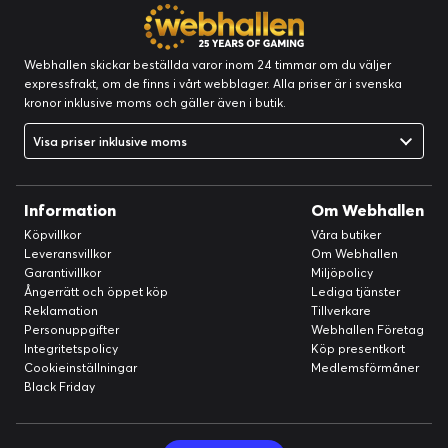
Webhallen skickar beställda varor inom 24 timmar om du väljer
expressfrakt, om de finns i vårt webblager. Alla priser är i svenska
kronor inklusive moms och gäller även i butik.
Automatisk aktivitetsdetektering
Från cykling till basket till hushållsarbete, Oura upptäcker
Visa priser inklusive moms
automatiskt över 40 aktiviteter med puls för att ge dig kredit för
varje rörelse du gör.
Information
Om Webhallen
Köpvillkor
Våra butiker
Leveransvillkor
Om Webhallen
Garantivillkor
Miljöpolicy
Ångerrätt och öppet köp
Lediga tjänster
Reklamation
Tillverkare
Personuppgifter
Webhallen Företag
Integritetspolicy
Köp presentkort
Cookieinställningar
Medlemsförmåner
Black Friday