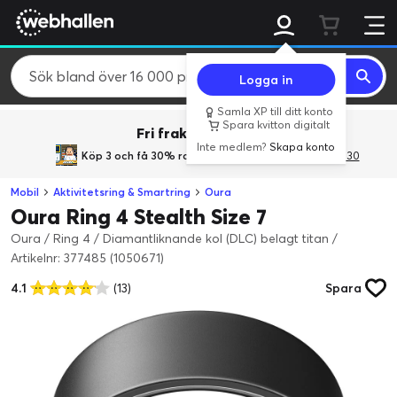
Logga in
Samla XP till ditt konto
Spara kvitton digitalt
Fri frakt över 800 kr.
Inte medlem?
Skapa konto
Köp 3 och få 30% rabatt
med rabattkoden 3Gives30
Mobil
Aktivitetsring & Smartring
Oura
Oura Ring 4 Stealth Size 7
Oura / Ring 4 / Diamantliknande kol (DLC) belagt titan
/
Artikelnr: 377485 (1050671)
4.1
(13)
Spara