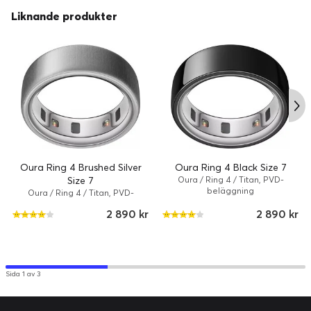
Oura påminner dig när du ska börja varva ner så att du kan
Liknande produkter
förbättra din sömnkvalitet.
Aktivitet och fitness
Oura Ring 4 Brushed Silver
Oura Ring 4 Black Size 7
Size 7
Oura / Ring 4 / Titan, PVD-
beläggning
Oura / Ring 4 / Titan, PVD-
beläggning
2 890 kr
2 890 kr
Sida 1 av 3