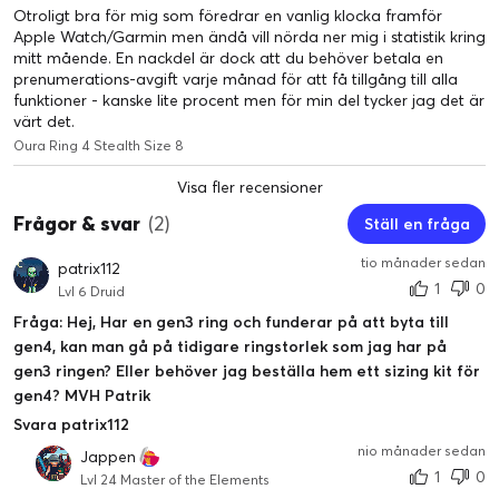
Otroligt bra för mig som föredrar en vanlig klocka framför
Få exklusiv tillgång till vägledning som blir allt mer skräddarsydd
Apple Watch/Garmin men ändå vill nörda ner mig i statistik kring
med tiden. Bli medlem för €5,99 EUR/månad eller €69,99 EUR/
mitt mående. En nackdel är dock att du behöver betala en
år - och nya medlemmar får sin första månad gratis**.
prenumerations-avgift varje månad för att få tillgång till alla
funktioner - kanske lite procent men för min del tycker jag det är
Sömn
värt det.
Oura Ring 4 Stealth Size 8
Visa fler recensioner
Frågor & svar
(2)
Ställ en fråga
tio månader sedan
patrix112
1
0
Lvl 6 Druid
Fråga: Hej, Har en gen3 ring och funderar på att byta till
gen4, kan man gå på tidigare ringstorlek som jag har på
gen3 ringen? Eller behöver jag beställa hem ett sizing kit för
gen4? MVH Patrik
Svara patrix112
nio månader sedan
Jappen
1
0
Lvl 24 Master of the Elements