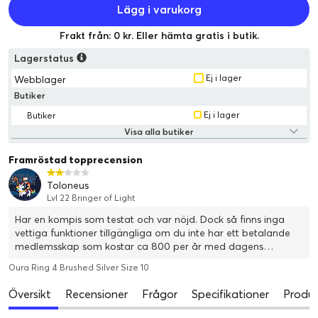
Lägg i varukorg
Frakt från: 0 kr. Eller hämta gratis i butik.
Lagerstatus
Ej i lager
Webblager
Butiker
Ej i lager
Butiker
Visa alla butiker
Framröstad topprecension
Toloneus
Lvl 22 Bringer of Light
Har en kompis som testat och var nöjd. Dock så finns inga
vettiga funktioner tillgängliga om du inte har ett betalande
medlemsskap som kostar ca 800 per år med dagens
växlingskurs. Vill du ha kontroll över din sömn, puls osv så
Oura Ring 4 Brushed Silver Size 10
rekommenderar jag er att köpa en träningsklocka där allt
ingår bara du köper klockan.
Översikt
Recensioner
Frågor
Specifikationer
Produk