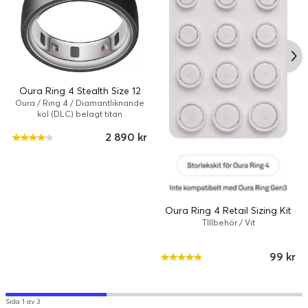
Oura Ring 4 Stealth Size 12
Oura / Ring 4 / Diamantliknande
kol (DLC) belagt titan
2 890 kr
Oura Ring 4 Retail Sizing Kit
TIllbehör / Vit
99 kr
Sida 1 av 3
Vägledning vid sänggåendet