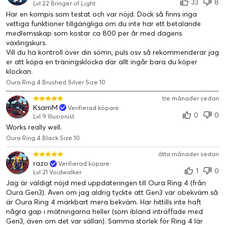
33
8
Lvl 22 Bringer of Light
Har en kompis som testat och var nöjd. Dock så finns inga
vettiga funktioner tillgängliga om du inte har ett betalande
medlemsskap som kostar ca 800 per år med dagens
växlingskurs.
Vill du ha kontroll över din sömn, puls osv så rekommenderar jag
er att köpa en träningsklocka där allt ingår bara du köper
klockan.
Oura Ring 4 Brushed Silver Size 10
tre månader sedan
KsamM
Verifierad köpare
0
0
Lvl 9 Illusionist
Upp till 8 dagars batteritid
Works really well.
Baserat på storleken på din Oura Ring och din livsstil kan Oura
Oura Ring 4 Black Size 10
Ring 4-batteriet räcka i över en vecka — så att du kan gå
dagar utan att ens tänka på att ladda.*
åtta månader sedan
razo
Verifierad köpare
1
0
Lvl 21 Voidwalker
Jag är väldigt nöjd med uppdateringen till Oura Ring 4 (från
Oura Gen3). Även om jag aldrig tyckte att Gen3 var obekväm så
är Oura Ring 4 märkbart mera bekväm. Har hittills inte haft
några gap i mätningarna heller (som ibland inträffade med
Gen3, även om det var sällan). Samma storlek för Ring 4 lär