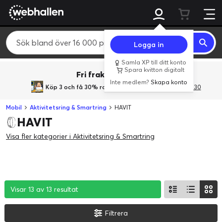
Logga in
Samla XP till ditt konto
Spara kvitton digitalt
Fri frakt över 800 kr.
Inte medlem?
Skapa konto
Köp 3 och få 30% rabatt
med rabattkoden 3Gives30
Mobil
Aktivitetsring & Smartring
HAVIT
HAVIT
Visa fler kategorier i Aktivitetsring & Smartring
Visar 13 av 13 resultat
Visar 13 av 13 resultat
Visar 13 av 13 resultat
Filtrera