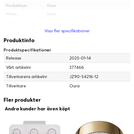
Produktlinje:
Oura
Märke:
Oura
Modell:
Ring 4
Visa fler specifikationer
Tillverkare:
Oura
Produktinfo
Kommunikationer
Trådlöst gränssnitt:
Bluetooth LE
Produktspecifikationer
Release
2025-01-14
Allmänt
Spårningsdata:
Aktivitet, Sovaktivitet, Hjärtfrekvens,
Vårt artikelnr
377466
Hudtemperatur, Blodsyremättnad,
Tillverkarens artikelnr
JZ90-54216-12
Sömnstadier, Stressnivå, Andningsfrekvens,
Aktiv tid, Menstruell cykel, Resting Heart Rate
Tillverkare
Oura
(RHR), Pulsvarians, Kvinnlig hälsovård,
Stresshanteringspoäng
Fler produkter
Produkttyp:
Smart ring
Avkänning av blodsyre
Andra kunder har även köpt
Genom att upptäcka dina blodsyrenivåer på natten kan Oura
se om du upplever några andningsstörningar.