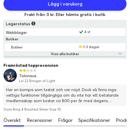
Lägg i varukorg
Frakt från: 0 kr. Eller hämta gratis i butik.
Lagerstatus
4 st
Webblager
Butiker
1-3 dagar
Butiker
Visa alla butiker
Framröstad topprecension
Toloneus
Lvl 22 Bringer of Light
Har en kompis som testat och var nöjd. Dock så finns inga
vettiga funktioner tillgängliga om du inte har ett betalande
medlemsskap som kostar ca 800 per år med dagens
växlingskurs. Vill du ha kontroll över din sömn, puls osv så
Oura Ring 4 Brushed Silver Size 10
rekommenderar jag er att köpa en träningsklocka där allt
ingår bara du köper klockan.
Översikt
Recensioner
Frågor
Specifikationer
Produk