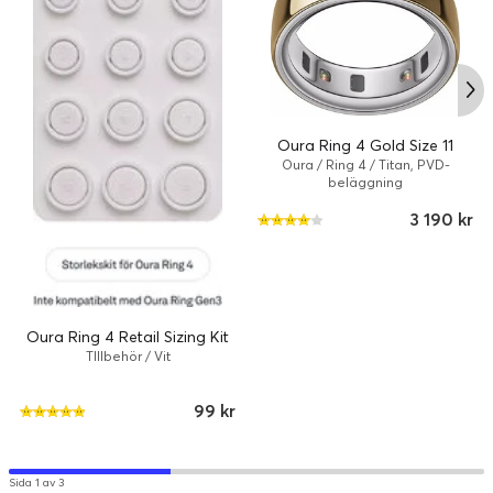
Oura Ring 4 Gold Size 11
Oura / Ring 4 / Titan, PVD-
beläggning
3 190 kr
Oura Ring 4 Retail Sizing Kit
TIllbehör / Vit
99 kr
Sida 1 av 3
Vägledning vid sänggåendet