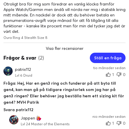
Otroligt bra för mig som föredrar en vanlig klocka framför
Få exklusiv tillgång till vägledning som blir allt mer skräddarsydd
Apple Watch/Garmin men ändå vill nörda ner mig i statistik kring
med tiden. Bli medlem för €5,99 EUR/månad eller €69,99 EUR/
mitt mående. En nackdel är dock att du behöver betala en
år - och nya medlemmar får sin första månad gratis**.
prenumerations-avgift varje månad för att få tillgång till alla
funktioner - kanske lite procent men för min del tycker jag det är
Sömn
värt det.
Oura Ring 4 Stealth Size 8
Visa fler recensioner
Frågor & svar
(2)
Ställ en fråga
tio månader sedan
patrix112
1
0
Lvl 6 Druid
Fråga: Hej, Har en gen3 ring och funderar på att byta till
gen4, kan man gå på tidigare ringstorlek som jag har på
gen3 ringen? Eller behöver jag beställa hem ett sizing kit för
gen4? MVH Patrik
Svara patrix112
nio månader sedan
Jappen
1
0
Lvl 24 Master of the Elements