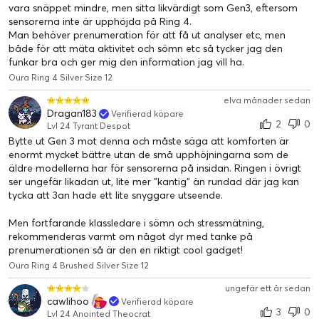
vara snäppet mindre, men sitta likvärdigt som Gen3, eftersom
sensorerna inte är upphöjda på Ring 4.
Man behöver prenumeration för att få ut analyser etc, men
både för att mäta aktivitet och sömn etc så tycker jag den
funkar bra och ger mig den information jag vill ha.
Oura Ring 4 Silver Size 12
elva månader sedan
Dragan183
Verifierad köpare
2
0
Lvl 24 Tyrant Despot
Bytte ut Gen 3 mot denna och måste säga att komforten är
enormt mycket bättre utan de små upphöjningarna som de
Lev friskare, längre
äldre modellerna har för sensorerna på insidan. Ringen i övrigt
Oura-medlemskap och Oura Ring arbetar hand i hand, vilket
ser ungefär likadan ut, lite mer ”kantig” än rundad där jag kan
ger dig möjlighet att prioritera dina långsiktiga hälsomål och
tycka att 3an hade ett lite snyggare utseende.
bygga upp hälsosamma vanor som varar livet ut. Personliga
Men fortfarande klassledare i sömn och stressmätning,
insikter från Oura hjälper dig att förstå vad din kropp behöver,
rekommenderas varmt om något dyr med tanke på
för idag och för din framtid.
prenumerationen så är den en riktigt cool gadget!
Oura Ring 4 Brushed Silver Size 12
Oura-medlemskapet växer med dig
ungefär ett år sedan
Oura Membership översätter din kroppsdata till
cawlihoo
Verifierad köpare
handlingskraftiga insikter anpassade efter dina unika behov.
3
0
Lvl 24 Anointed Theocrat