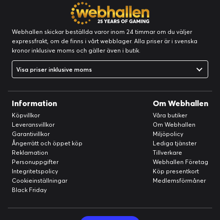
Webhallen skickar beställda varor inom 24 timmar om du väljer
expressfrakt, om de finns i vårt webblager. Alla priser är i svenska
kronor inklusive moms och gäller även i butik.
Automatisk aktivitetsdetektering
Från cykling till basket till hushållsarbete, Oura upptäcker
Visa priser inklusive moms
automatiskt över 40 aktiviteter med puls för att ge dig kredit för
varje rörelse du gör.
Information
Om Webhallen
Köpvillkor
Våra butiker
Leveransvillkor
Om Webhallen
Garantivillkor
Miljöpolicy
Ångerrätt och öppet köp
Lediga tjänster
Reklamation
Tillverkare
Personuppgifter
Webhallen Företag
Integritetspolicy
Köp presentkort
Cookieinställningar
Medlemsförmåner
Black Friday