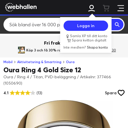
Logga in
Samla XP till ditt konto
Spara kvitton digitalt
Fri frakt över 800 kr.
Inte medlem?
Skapa konto
Köp 3 och få 30% rabatt
med rabattkoden 3Gives30
Mobil
Aktivitetsring & Smartring
Oura
Oura Ring 4 Gold Size 12
Oura / Ring 4 / Titan, PVD-beläggning
/
Artikelnr: 377466
(1050690)
4.1
(13)
Spara