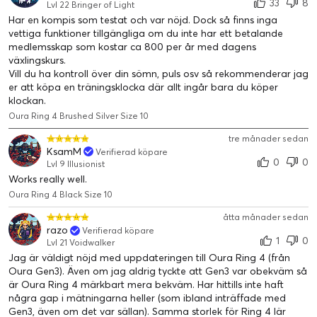
33
8
Lvl 22 Bringer of Light
Har en kompis som testat och var nöjd. Dock så finns inga
vettiga funktioner tillgängliga om du inte har ett betalande
medlemsskap som kostar ca 800 per år med dagens
växlingskurs.
Vill du ha kontroll över din sömn, puls osv så rekommenderar jag
er att köpa en träningsklocka där allt ingår bara du köper
klockan.
Oura Ring 4 Brushed Silver Size 10
tre månader sedan
KsamM
Verifierad köpare
0
0
Lvl 9 Illusionist
Upp till 8 dagars batteritid
Works really well.
Baserat på storleken på din Oura Ring och din livsstil kan Oura
Oura Ring 4 Black Size 10
Ring 4-batteriet räcka i över en vecka — så att du kan gå
dagar utan att ens tänka på att ladda.*
åtta månader sedan
razo
Verifierad köpare
1
0
Lvl 21 Voidwalker
Jag är väldigt nöjd med uppdateringen till Oura Ring 4 (från
Oura Gen3). Även om jag aldrig tyckte att Gen3 var obekväm så
är Oura Ring 4 märkbart mera bekväm. Har hittills inte haft
några gap i mätningarna heller (som ibland inträffade med
Gen3, även om det var sällan). Samma storlek för Ring 4 lär