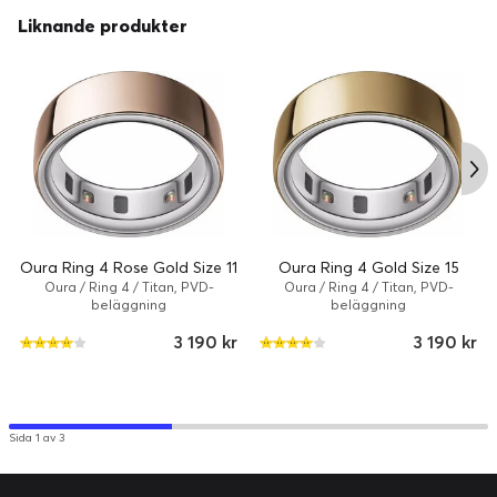
Oura påminner dig när du ska börja varva ner så att du kan
Liknande produkter
förbättra din sömnkvalitet.
Aktivitet och fitness
Oura Ring 4 Rose Gold Size 11
Oura Ring 4 Gold Size 15
Oura / Ring 4 / Titan, PVD-
Oura / Ring 4 / Titan, PVD-
beläggning
beläggning
3 190 kr
3 190 kr
Sida 1 av 3