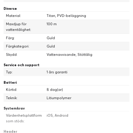
Diverse
Material:
Titan, PVD-beläggning
Maxdjup för
100 m
vattentålighet:
Färg:
Guld
Färgkategori:
Guld
Skydd:
Vattenavvisande, Stöttålig
Service och support
Typ:
1 års garanti
Sömnstadier
Vakna upp till en djupgående analys av din djupa sömn, REM-
Batteri
sömn och lätta sömn från natten innan.
Körtid:
8 dag(ar)
Teknik:
Litiumpolymer
Systemkrav
Värdenhetsplattform
iOS, Android
som stöds:
Header