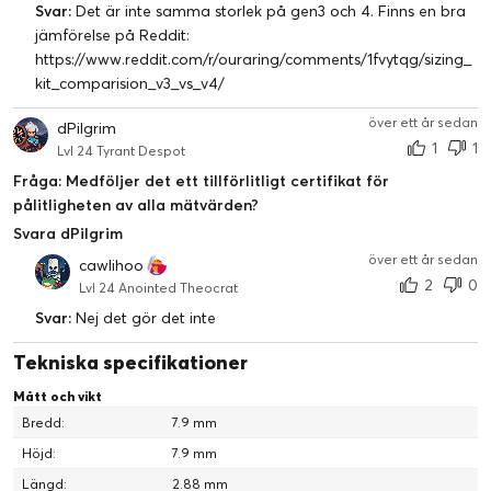
Svar:
Det är inte samma storlek på gen3 och 4. Finns en bra
jämförelse på Reddit:
https://www.reddit.com/r/ouraring/comments/1fvytqg/sizing_
kit_comparision_v3_vs_v4/
över ett år sedan
dPilgrim
Sömnresultat
1
1
Lvl 24 Tyrant Despot
Svaret på "hur sov du inatt?" Din poäng baseras på din totala
Fråga: Medföljer det ett tillförlitligt certifikat för
sömn, hjärtfrekvensvariabilitet (HRV), nattrörelser,
pålitligheten av alla mätvärden?
sömnregelbundenhet och mer.
Svara dPilgrim
över ett år sedan
cawlihoo
2
0
Lvl 24 Anointed Theocrat
Svar:
Nej det gör det inte
Tekniska specifikationer
Mått och vikt
Bredd:
7.9 mm
Höjd:
7.9 mm
Längd:
2.88 mm