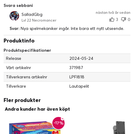
Svara sebbani
nästan två år sedan
SalladGbg
3
0
Lvl 22 Necromancer
Svar:
Nya spelmekaniker ingår. Inte bara ett nytt utseende.
Produktinfo
Produktspecifikationer
Release
2024-05-24
Vårt artikelnr
371987
Tillverkarens artikelnr
LPFI818
Tillverkare
Lautapelit
Fler produkter
Andra kunder har även köpt
-17%