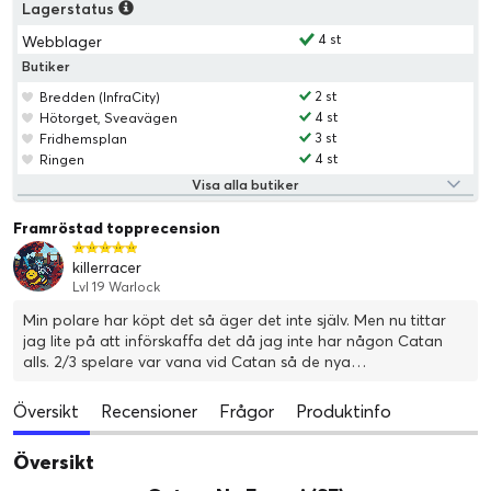
Lagerstatus
4 st
Webblager
Butiker
2 st
Bredden (InfraCity)
4 st
Hötorget, Sveavägen
3 st
Fridhemsplan
4 st
Ringen
Visa alla butiker
Framröstad topprecension
killerracer
Lvl 19 Warlock
Min polare har köpt det så äger det inte själv. Men nu tittar
jag lite på att införskaffa det då jag inte har någon Catan
alls. 2/3 spelare var vana vid Catan så de nya
spelmekanikerna med energi "störde rytmen" lite. Men när vi
väl blivit lite varma i kläderna så gick det bra och var minst
Översikt
Recensioner
Frågor
Produktinfo
lika kul som originalet! Det var MÅNGA beståndsdelar och det
tog ett tag att få upp spelplanen. Vår första runda tog 4h.
Översikt