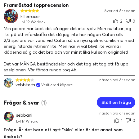
Framröstad topprecension
över ett år sedan
killerracer
2
0
Lvl 19 Warlock
Min polare har köpt det så äger det inte själv. Men nu tittar jag
lite på att införskaffa det då jag inte har någon Catan alls.
2/3 spelare var vana vid Catan så de nya spelmekanikerna med
energi "störde rytmen" lite. Men när vi väl blivit lite varma i
kläderna så gick det bra och var minst lika kul som originalet!
Det var MÅNGA beståndsdelar och det tog ett tag att få upp
spelplanen. Vår första runda tog 4h.
nästan två år sedan
vebb.tech
Verifierad köpare
Frågor & svar
(1)
Ställ en fråga
nästan två år sedan
sebbani
1
0
Lvl 17 Wizard
Fråga: Är det bara ett nytt "skin" eller är det annat som
ändrats?