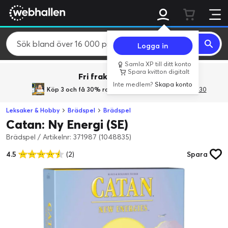
Logga in
Samla XP till ditt konto
Spara kvitton digitalt
Fri frakt över 800 kr.
Inte medlem?
Skapa konto
Köp 3 och få 30% rabatt
med rabattkoden 3Gives30
Leksaker & Hobby
Brädspel
Brädspel
Catan: Ny Energi (SE)
Brädspel
/
Artikelnr: 371987 (1048835)
4.5
(2)
Spara