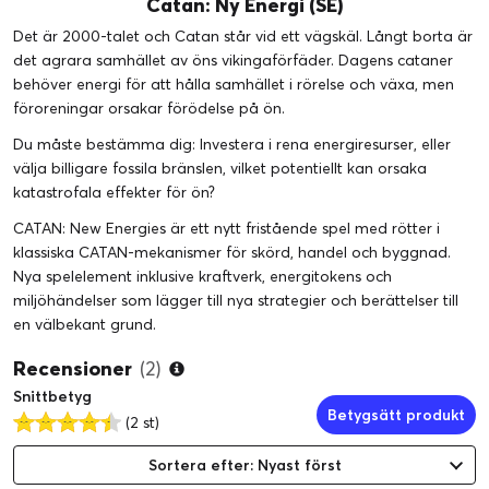
Catan: Ny Energi (SE)
Det är 2000-talet och Catan står vid ett vägskäl. Långt borta är
det agrara samhället av öns vikingaförfäder. Dagens cataner
behöver energi för att hålla samhället i rörelse och växa, men
föroreningar orsakar förödelse på ön.
Du måste bestämma dig: Investera i rena energiresurser, eller
välja billigare fossila bränslen, vilket potentiellt kan orsaka
katastrofala effekter för ön?
CATAN: New Energies är ett nytt fristående spel med rötter i
klassiska CATAN-mekanismer för skörd, handel och byggnad.
Nya spelelement inklusive kraftverk, energitokens och
miljöhändelser som lägger till nya strategier och berättelser till
en välbekant grund.
Recensioner
(2)
Snittbetyg
Betygsätt produkt
(2 st)
Sortera efter: Nyast först