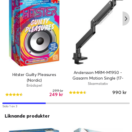
Andersson MRM-M1950 -
Hitster Guilty Pleasures
Gasarm Motion Single (17-
(Nordic)
57")
Skarmstativ
Brädspel
299 kr
990 kr
249 kr
Sida 1 av 3
Liknande produkter