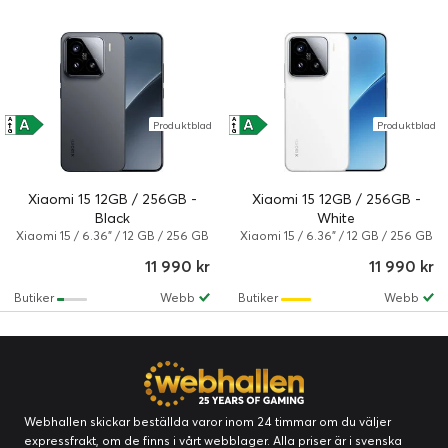
A
A
A
A
Produktblad
Produktblad
↑
↑
G
G
Xiaomi 15 12GB / 256GB -
Xiaomi 15 12GB / 256GB -
Black
White
Xiaomi 15 / 6.36" / 12 GB / 256 GB
Xiaomi 15 / 6.36" / 12 GB / 256 GB
/ Dual-SIM / HyperOS 2 / Svart
/ Dual-SIM / HyperOS 2 / Vit
11 990 kr
11 990 kr
Butiker
Webb
Butiker
Webb
Webhallen skickar beställda varor inom 24 timmar om du väljer
expressfrakt, om de finns i vårt webblager. Alla priser är i svenska