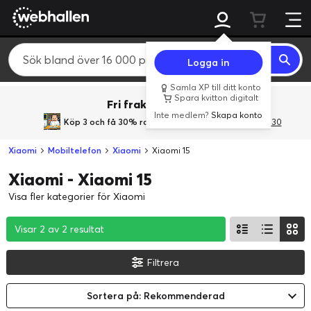
Logga in
Samla XP till ditt konto
Spara kvitton digitalt
Fri frakt över 800 kr.
Inte medlem?
Skapa konto
Köp 3 och få 30% rabatt
med rabattkoden 3Gives30
Xiaomi
Mobiltelefon
Xiaomi
Xiaomi 15
Xiaomi - Xiaomi 15
Visa fler kategorier för Xiaomi
Visar 2 av 2 resultat
Visar 2 av 2 resultat
Visar 2 av 2 resultat
Filtrera
Sortera på: Rekommenderad