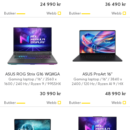
24 990 kr
36 490 kr
RTX 5080 / Windows 11 Home
TB / NVIDIA GeForce RTX 5070 /
AMD Radeon 780M / Windows 11
Butiker
Webb
Butiker
Webb
Home
ASUS ROG Strix G16 WQXGA
ASUS ProArt 16"
Gaming laptop / 16" / 2560 x
Gaming laptop / 16" / 3840 x
1600 / 240 Hz / Ryzen 9 / 9955HX
2400 / 120 Hz / Ryzen AI 9 / HX
/ 32 GB / 1 TB / NVIDIA GeForce
370 / 64 GB / 2 TB / NVIDIA
30 990 kr
48 990 kr
RTX 5070 / AMD Radeon 610M /
GeForce RTX 5080 / AMD
Windows 11 Home
Radeon 890M / Windows 11 Pro
Butiker
Webb
Butiker
Webb