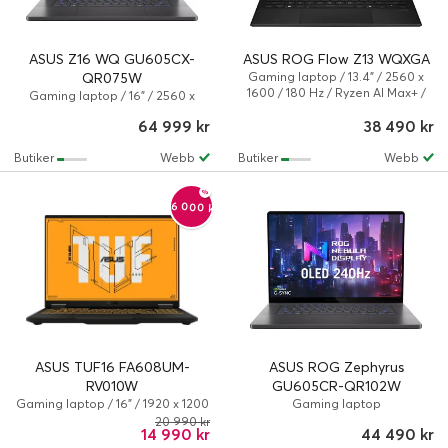
ASUS Z16 WQ GU605CX-
ASUS ROG Flow Z13 WQXGA
QR075W
Gaming laptop / 13.4" / 2560 x
1600 / 180 Hz / Ryzen AI Max+ /
Gaming laptop / 16" / 2560 x
128 GB / 1 TB / AMD Radeon
1600 / 240 Hz / Core Ultra 9 /
64 999 kr
38 490 kr
8060S / Windows 11 Pro
285H / 64 GB / 2 TB / NVIDIA
GeForce RTX 5090 / Intel Arc
Butiker
Webb
Butiker
Webb
140T / Windows 11 Home
-6 000 kr
ASUS TUF16 FA608UM-
ASUS ROG Zephyrus
RV010W
GU605CR-QR102W
Gaming laptop / 16" / 1920 x 1200
Gaming laptop
/ 165 Hz / Ryzen 7 / 16 GB / 1 TB /
20 990 kr
14 990 kr
44 490 kr
NVIDIA GeForce RTX 5060 / AMD