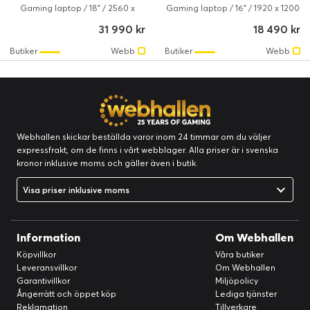
Gaming laptop / 18" / 2560 x
Gaming laptop / 16" / 1920 x 1200
1600 / 240 Hz / Ryzen 9 / 9955HX
/ 144 Hz / Core i5 / I5-14450HX /
31 990 kr
18 490 kr
/ 32 GB / 1 TB / NVIDIA GeForce
16 GB / 512 GB / NVIDIA GeForce
RTX 5070 / AMD Radeon 610M /
RTX 5060 / Intel UHD Graphics /
Butiker
Webb
Butiker
Webb
Windows 11 Home
Windows 11 Home
Webhallen skickar beställda varor inom 24 timmar om du väljer
expressfrakt, om de finns i vårt webblager. Alla priser är i svenska
kronor inklusive moms och gäller även i butik.
Visa priser inklusive moms
Information
Om Webhallen
Köpvillkor
Våra butiker
Leveransvillkor
Om Webhallen
Garantivillkor
Miljöpolicy
Ångerrätt och öppet köp
Lediga tjänster
Reklamation
Tillverkare