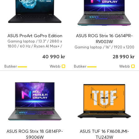
ASUS ProArt GoPro Edition
ASUS ROG Strix 16 G614PR-
Gaming laptop / 13.3" / 2880 x
RV003W
1800 / 60 Hz / Ryzen AI Max+ /
Gaming laptop / 16" / 1920 x 1200
128 GB / 2 TB / AMD Radeon
/ 165 Hz / Ryzen 9 / 8940HX / 32
40 990 kr
28 990 kr
8060S / Windows 11 Pro
GB / 1 TB / NVIDIA GeForce RTX
5070 Ti / Windows 11 Home
Butiker
Webb
Butiker
Webb
ASUS ROG Strix 18 G814FP-
ASUS TUF 16 FX608JMI-
S9006W
TU243W