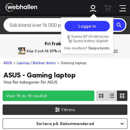
Logga in
Samla XP till ditt konto
Spara kvitton digitalt
Fri frakt över 800 kr.
Inte medlem?
Skapa konto
Köp 3 och få 30% rabatt
med rabattkoden 3Gives30
ASUS
Laptop / Bärbar dator
Gaming laptop
ASUS - Gaming laptop
Visa fler kategorier för ASUS
Visar 18 av 18 resultat
Visar 18 av 18 resultat
Visar 18 av 18 resultat
Filtrera
Sortera på: Rekommenderad