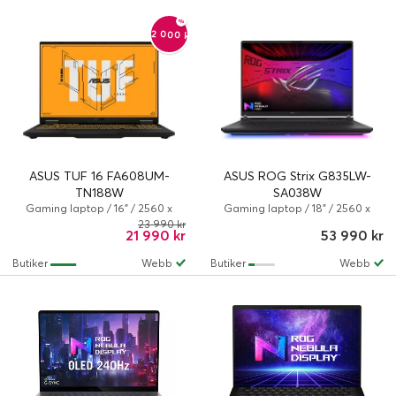
-2 000 kr
ASUS TUF 16 FA608UM-
ASUS ROG Strix G835LW-
TN188W
SA038W
Gaming laptop / 16" / 2560 x
Gaming laptop / 18" / 2560 x
1600 / 165 Hz / Ryzen 7 / 32 GB / 1
1600 / 240 Hz / Core Ultra 9 / U9-
23 990 kr
21 990 kr
53 990 kr
TB / NVIDIA GeForce RTX 5070 /
275HX / 64 GB / 2 TB / NVIDIA
AMD Radeon 780M / Windows 11
GeForce RTX 5080 / Windows 11
Butiker
Webb
Butiker
Webb
Home
Home