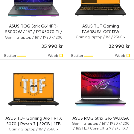
ASUS ROG Strix G614FR-
ASUS TUF Gaming
S5002W / 16'' / RTX5070 Ti /
FA608UM-QT013W
R9-9955HX / 32 GB / 1 TB
Gaming laptop / 16" / 2560 x
Gaming laptop / 16" / 1920 x 1200
1600 / 165 Hz / Ryzen 7 / 32 GB / 1
/ 165 Hz / Ryzen 9 / 9955HX / 32
35 990 kr
22 990 kr
TB / NVIDIA GeForce RTX 5060 /
GB / 1 TB / NVIDIA GeForce RTX
AMD Radeon 780M / Windows 11
5070 Ti / Windows 11 Home
Butiker
Webb
Butiker
Webb
Home
ASUS TUF Gaming A16 | RTX
ASUS ROG Strix G16 WUXGA
5070 | Ryzen 7 | 32GB | 1TB
Gaming laptop / 16" / 1920 x 1200
/ 165 Hz / Core Ultra 9 / 275HX /
Gaming laptop / 16" / 2560 x
32 GB / 1 TB / NVIDIA GeForce
1600 / 165 Hz / Ryzen 7 / 32 GB / 1