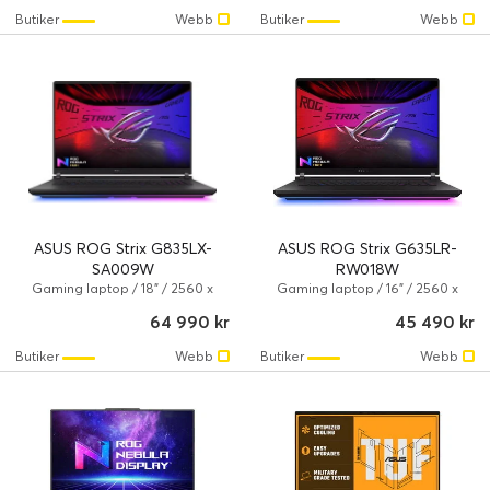
Radeon 780M / Windows 11 Home
Butiker
Webb
Butiker
Webb
ASUS ROG Strix G835LX-
ASUS ROG Strix G635LR-
SA009W
RW018W
Gaming laptop / 18" / 2560 x
Gaming laptop / 16" / 2560 x
1600 / 240 Hz / Core Ultra 9 / U9-
1600 / 240 Hz / Core Ultra 9 / R9-
64 990 kr
45 490 kr
275HX / 64 GB / 2 TB / NVIDIA
9955HX / 32 GB / 1 TB / NVIDIA
GeForce RTX 5090 / Windows 11
GeForce RTX 5070 Ti / Windows
Butiker
Webb
Butiker
Webb
Home
11 Home