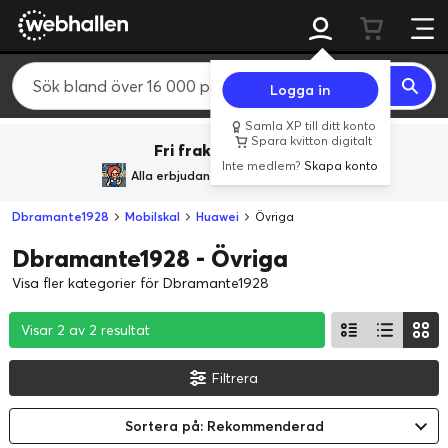
Logga in
Samla XP till ditt konto
Spara kvitton digitalt
Fri frakt över 800 kr.
Inte medlem?
Skapa konto
Alla erbjudanden från
BACK TO REALITY
Dbramante1928
Mobilskal
Huawei
Övriga
Dbramante1928 - Övriga
Visa fler kategorier för Dbramante1928
Visar 2 av 2 resultat
Visar 2 av 2 resultat
Visar 2 av 2 resultat
Filtrera
Sortera på: Rekommenderad