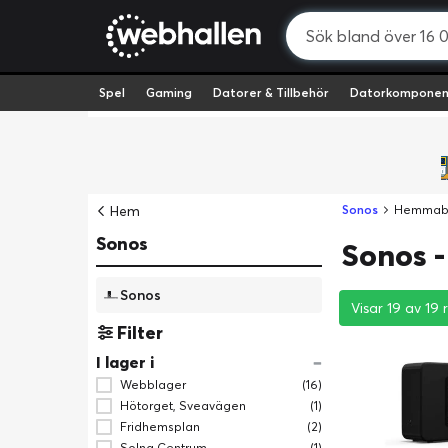
Spel
Gaming
Datorer & Tillbehör
Datorkomponen
Hem
Sonos
Hemmab
Sonos
Sonos 
Sonos
Visar 19 av 19 
Visar 19 av 19 
Visar 19 av 19 
Filter
I lager i
Webblager
(16)
Hötorget, Sveavägen
(1)
Fridhemsplan
(2)
Solna Centrum
(1)