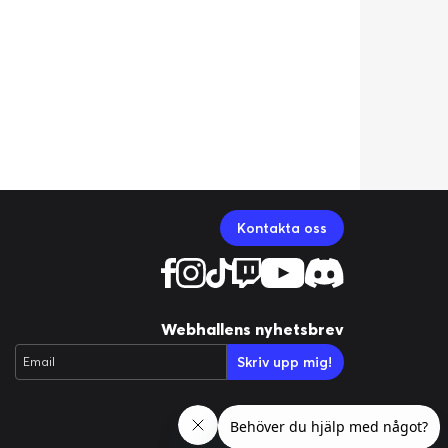
Kontakta oss
Webhallens nyhetsbrev
Skriv upp mig!
Email