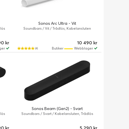
Sonos Arc Ultra - Vit
lös
Soundbars / Vit / Trådlös, Kabelansluten
90 kr
10 490 kr
ger
Butiker
Webblager
(4)
Sonos Beam (Gen2) - Svart
lös
Soundbars / Svart / Kabelansluten, Trådlös
90 kr
5 290 kr