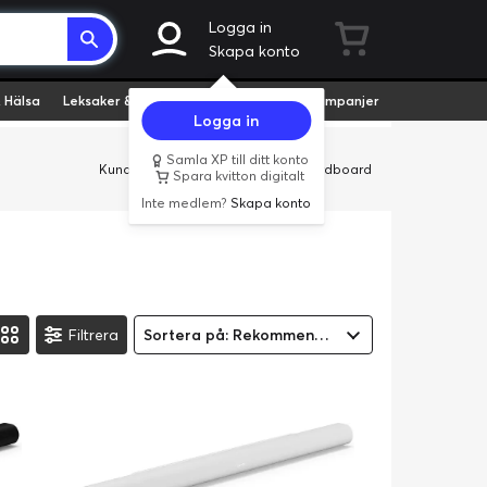
Logga in
Skapa konto
 Hälsa
Leksaker & Hobby
Fyndvaror
Kampanjer
Logga in
Samla XP till ditt konto
Kundservice
Butiker
Företag
Cardboard
Spara kvitton digitalt
Inte medlem?
Skapa konto
Filtrera
Sortera på: Rekommenderad