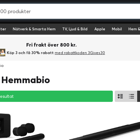
ter
Nätverk & Smarta Hem
TV, Ljud & Bild
Apple
Mobil
Hem &
Fri frakt över 800 kr.
Köp 3 och få 30% rabatt
med rabattkoden 3Gives30
io
- Hemmabio
resultat
resultat
resultat