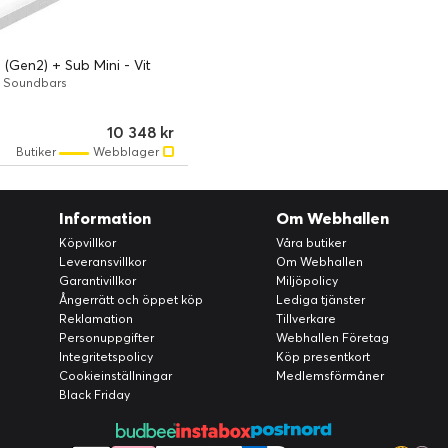
(Gen2) + Sub Mini - Vit
Soundbars
10 348 kr
Butiker
Webblager
Information
Om Webhallen
Köpvillkor
Våra butiker
Leveransvillkor
Om Webhallen
Garantivillkor
Miljöpolicy
Ångerrätt och öppet köp
Lediga tjänster
Reklamation
Tillverkare
Personuppgifter
Webhallen Företag
Integritetspolicy
Köp presentkort
Cookieinställningar
Medlemsförmåner
Black Friday