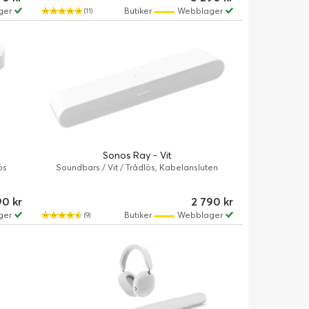
ger
Butiker
Webblager
(11)
Sonos Ray - Vit
ös
Soundbars / Vit / Trådlös, Kabelansluten
90 kr
2 790 kr
ger
Butiker
Webblager
(9)