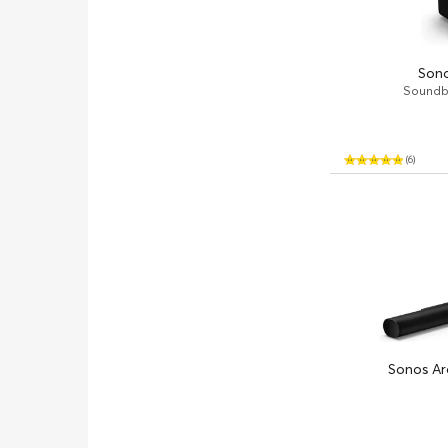
Sono
Soundba
(6)
Sonos Arc