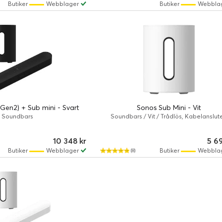
Butiker
Webblager
Butiker
Webbla
en2) + Sub mini - Svart
Sonos Sub Mini - Vit
Soundbars
Soundbars / Vit / Trådlös, Kabelanslut
10 348 kr
5 6
Butiker
Webblager
Butiker
Webbla
(8)