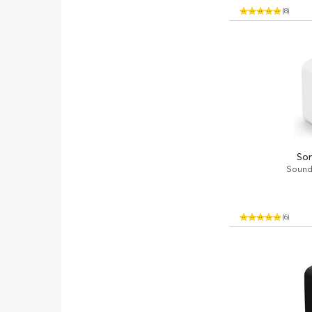
(8)
Son
Soundb
(6)