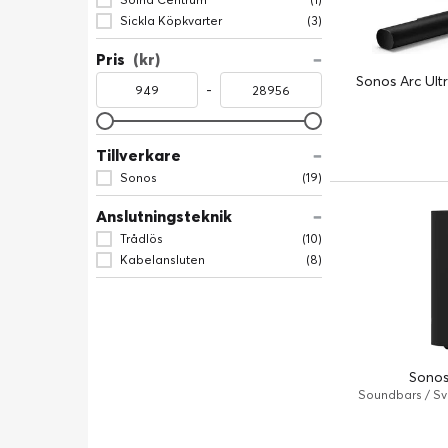
Sickla Köpkvarter
(3)
Pris
(kr)
Sonos Arc Ult
-
Tillverkare
Sonos
(19)
Anslutningsteknik
Trådlös
(10)
Kabelansluten
(8)
Sonos
Soundbars / Sva