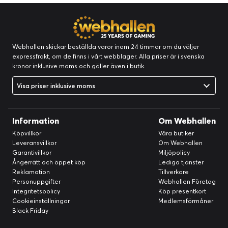
Webhallen skickar beställda varor inom 24 timmar om du väljer
expressfrakt, om de finns i vårt webblager. Alla priser är i svenska
kronor inklusive moms och gäller även i butik.
Visa priser inklusive moms
Information
Om Webhallen
Köpvillkor
Våra butiker
Enkel installation
Leveransvillkor
Om Webhallen
Garantivillkor
Miljöpolicy
Från uppackning till otroligt ljud på bara några minuter. Koppla
Ångerrätt och öppet köp
Lediga tjänster
bara in strömsladden, anslut tv:n och öppna Sonos-appen.
Reklamation
Tillverkare
Den gör större delen av jobbet åt dig.
Personuppgifter
Webhallen Företag
Integritetspolicy
Köp presentkort
Cookieinställningar
Medlemsförmåner
Black Friday