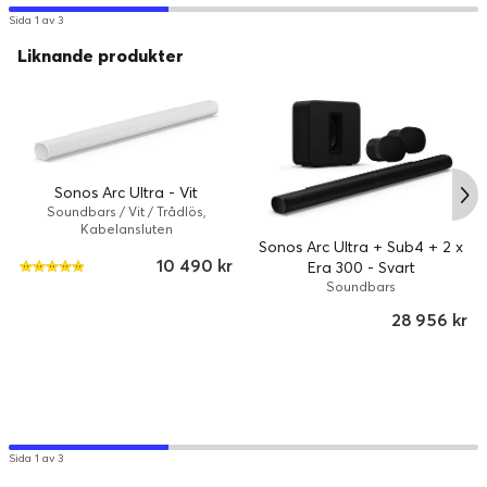
Sida 1 av 3
Liknande produkter
Ingenting får stå i vägen för din
Sonos Arc Ultra - Vit
underhållning
Soundbars / Vit / Trådlös,
Kabelansluten
Den kompakta och diskreta designen smälter in i hemmet
Sonos Arc Ultra + Sub4 + 2 x
och distraherar inte från det som händer på skärmen.
10 490 kr
Era 300 - Svart
Soundbars
28 956 kr
Sida 1 av 3