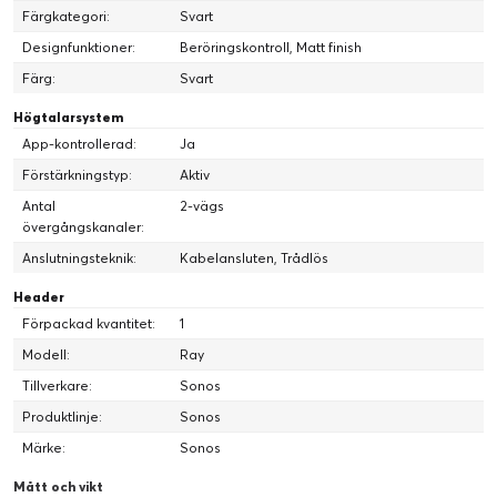
Färgkategori:
Svart
Designfunktioner:
Beröringskontroll, Matt finish
Färg:
Svart
Högtalarsystem
App-kontrollerad:
Ja
Förstärkningstyp:
Aktiv
Antal
2-vägs
övergångskanaler:
Öka dramatiken
Anslutningsteknik:
Kabelansluten, Trådlös
Upplev känslan av att vara i händelsernas centrum. Delade
Header
vågledare projicerar ljudet från vägg till vägg och avancerad
bearbetning positionerar noggrant komponenterna i rummet.
Förpackad kvantitet:
1
Modell:
Ray
Tillverkare:
Sonos
Produktlinje:
Sonos
Märke:
Sonos
Mått och vikt