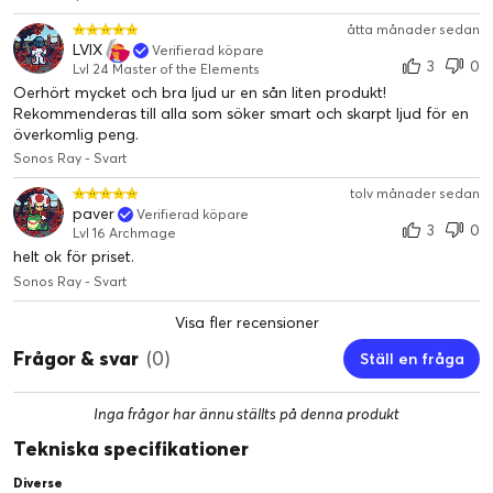
åtta månader sedan
LVIX
Verifierad köpare
3
0
Lvl 24 Master of the Elements
Oerhört mycket och bra ljud ur en sån liten produkt!
Rekommenderas till alla som söker smart och skarpt ljud för en
överkomlig peng.
Sonos Ray - Svart
tolv månader sedan
paver
Verifierad köpare
3
0
Lvl 16 Archmage
helt ok för priset.
Tydlig dialog
Sonos Ray - Svart
Missa aldrig ett enda ord. Ray har finjusterats av prisbelönta
ljudtekniker från Hollywood så att du aldrig ska missa någon
Visa fler recensioner
del av handlingen.
Frågor & svar
(0)
Ställ en fråga
Inga frågor har ännu ställts på denna produkt
Tekniska specifikationer
Diverse