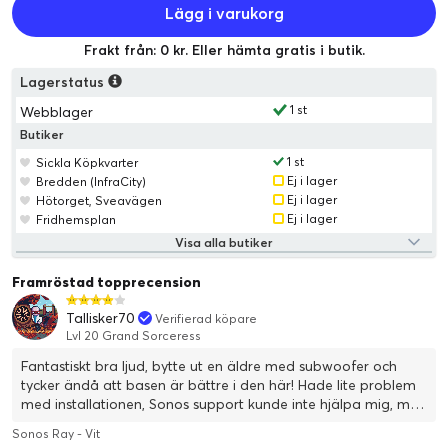
Lägg i varukorg
Frakt från: 0 kr. Eller hämta gratis i butik.
Lagerstatus
1 st
Webblager
Butiker
1 st
Sickla Köpkvarter
Ej i lager
Bredden (InfraCity)
Ej i lager
Hötorget, Sveavägen
Ej i lager
Fridhemsplan
Visa alla butiker
Framröstad topprecension
Tallisker70
Verifierad köpare
Lvl 20 Grand Sorceress
Fantastiskt bra ljud, bytte ut en äldre med subwoofer och
tycker ändå att basen är bättre i den här! Hade lite problem
med installationen, Sonos support kunde inte hjälpa mig, men
hittade lösningen i ett forum. Rekommenderar ändå Ray!
Sonos Ray - Vit