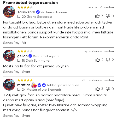
från en liten, fristående soundbar.
Framröstad topprecension
över ett år sedan
Tallisker70
Verifierad köpare
7
0
Lvl 20 Grand Sorceress
Fantastiskt bra ljud, bytte ut en äldre med subwoofer och tycker
ändå att basen är bättre i den här! Hade lite problem med
installationen, Sonos support kunde inte hjälpa mig, men hittade
lösningen i ett forum. Rekommenderar ändå Ray!
Sonos Ray - Vit
sju månader sedan
Allt handlar om balans
gellon
Verifierad köpare
2
2
Lvl 18 Dark Summoner
Måste ha IR fjär för att justera volynen.
Upplev perfekt stereoljud. Den specialutformade akustiken
Sonos Ray - Svart
balanserar noggrant höga toner och toner i mellanregistret
samtidigt som Sonos egen förvrängningsmotverkande teknik
åtta månader sedan
producerar exakt viktad bas.
mattias
Jobbar på webhallen
3
0
Lvl 24 Master of the Elements
TV-ljudet gick från en bärbar högtalare med 3.5mm sladd till
denna med optisk sladd (medföljer).
Ljudet blev fylligare, röster blev klarare och sammankoppling
med övrig Sonos har fungerat sömlöst. 5/5
Sonos Ray - Svart