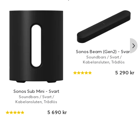
Designad för att gömmas undan
Sonos Beam (Gen2) - Svart
Soundbars / Svart /
Kabelansluten, Trådlös
Alla akustiska komponenter är riktade framåt för att minska
störningar från närliggande ytor så att Ray alltid låter
5 290 kr
fantastiskt, även om du placerar den i tv-möbeln.
Sonos Sub Mini - Svart
Soundbars / Svart /
Kabelansluten, Trådlös
5 690 kr