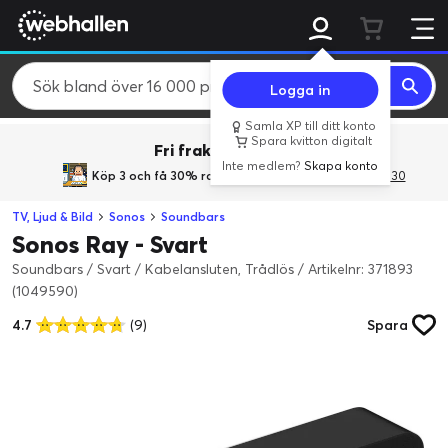
Logga in
Samla XP till ditt konto
Spara kvitton digitalt
Fri frakt över 800 kr.
Inte medlem?
Skapa konto
Köp 3 och få 30% rabatt
med rabattkoden 3Gives30
TV, Ljud & Bild
Sonos
Soundbars
Sonos Ray - Svart
Soundbars / Svart / Kabelansluten, Trådlös
/
Artikelnr: 371893
(1049590)
4.7
(9)
Spara