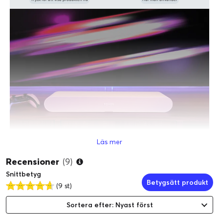
Hollywoodljud
Läs mer
Recensioner
(9)
Snittbetyg
Betygsätt produkt
(9 st)
Gör dig redo att bli imponerad
Sortera efter: Nyast först
Upplev klarare, kraftfullare ljud än vad som tidigare var möjligt