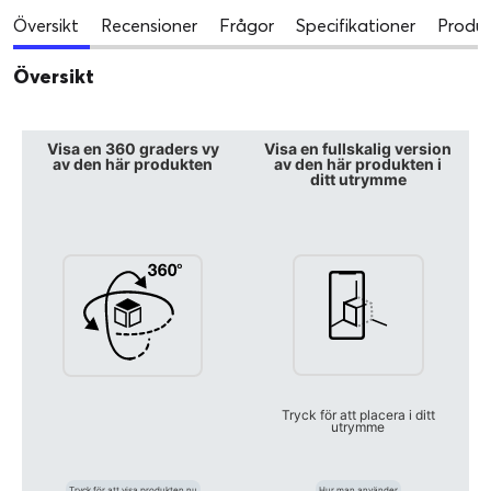
Översikt
Recensioner
Frågor
Specifikationer
Produk
Översikt
Visa en 360 graders vy
Visa en fullskalig version
av den här produkten
av den här produkten i
ditt utrymme
Tryck för att placera i ditt
utrymme
Tryck för att visa produkten nu
Hur man använder