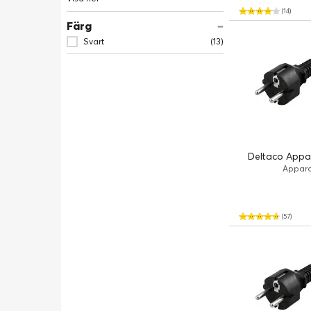
(14)
Färg
Svart
(13)
Deltaco Appar
Apparat
(57)