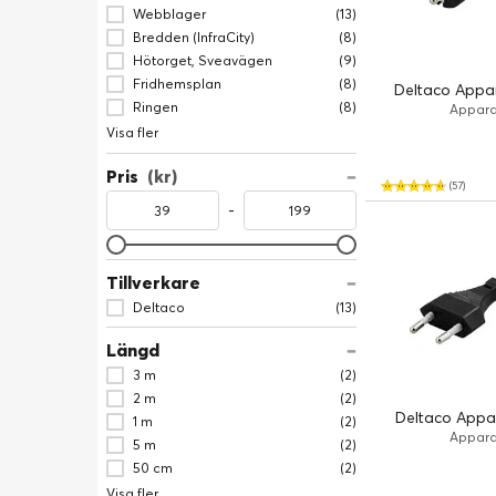
Webblager
(13)
Bredden (InfraCity)
(8)
Hötorget, Sveavägen
(9)
Fridhemsplan
(8)
Deltaco Appar
Ringen
(8)
Apparat
Visa fler
Pris
(kr)
(57)
-
Tillverkare
Deltaco
(13)
Längd
3 m
(2)
2 m
(2)
Deltaco Appar
1 m
(2)
Apparat
5 m
(2)
50 cm
(2)
Visa fler