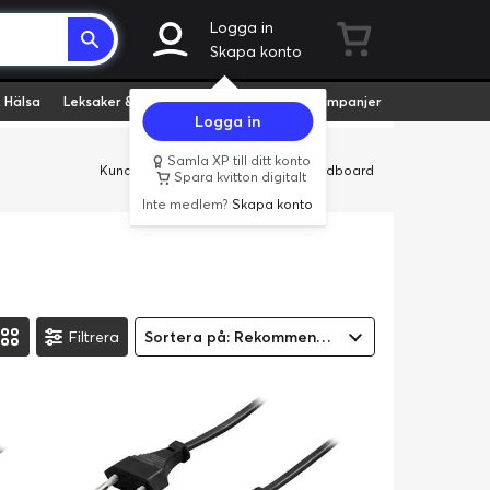
Logga in
Skapa konto
 Hälsa
Leksaker & Hobby
Fyndvaror
Kampanjer
Logga in
Samla XP till ditt konto
Kundservice
Butiker
Företag
Cardboard
Spara kvitton digitalt
Inte medlem?
Skapa konto
Filtrera
Sortera på: Rekommenderad