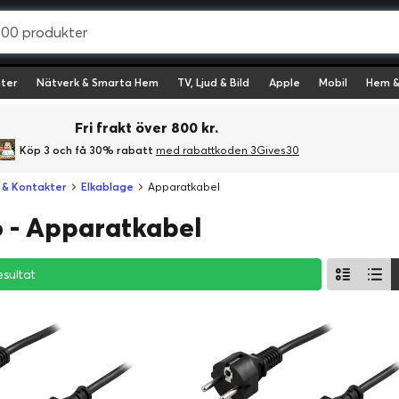
ter
Nätverk & Smarta Hem
TV, Ljud & Bild
Apple
Mobil
Hem &
Fri frakt över 800 kr.
Köp 3 och få 30% rabatt
med rabattkoden 3Gives30
 & Kontakter
Elkablage
Apparatkabel
 - Apparatkabel
esultat
esultat
esultat