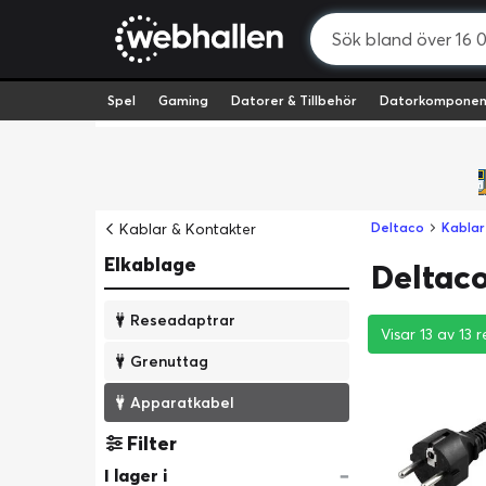
Spel
Gaming
Datorer & Tillbehör
Datorkomponen
Kablar & Kontakter
Deltaco
Kablar
Elkablage
Deltaco
Reseadaptrar
Visar 13 av 13 r
Visar 13 av 13 r
Visar 13 av 13 r
Grenuttag
Apparatkabel
Filter
I lager i