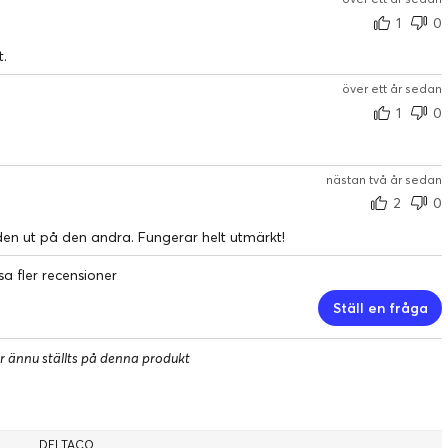
1
0
t.
över ett år sedan
1
0
nästan två år sedan
2
0
en ut på den andra. Fungerar helt utmärkt!
sa fler recensioner
Ställ en fråga
r ännu ställts på denna produkt
DELTACO