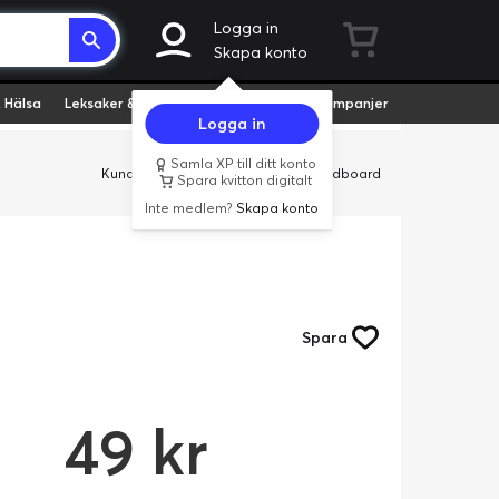
Logga in
Skapa konto
 Hälsa
Leksaker & Hobby
Fyndvaror
Kampanjer
Logga in
Samla XP till ditt konto
Kundservice
Butiker
Företag
Cardboard
Spara kvitton digitalt
Inte medlem?
Skapa konto
Spara
49 kr