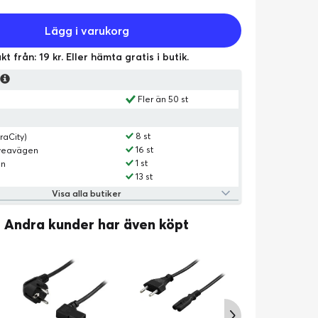
Lägg i varukorg
kt från: 19 kr. Eller hämta gratis i butik.
s
Fler än 50 st
8 st
raCity)
16 st
Sveavägen
1 st
an
13 st
Visa alla butiker
Andra kunder har även köpt