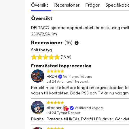
Översikt
Recensioner
Frågor
Specifikati
Översikt
DELTACO ojordad apparatkabel för anslutning mella
250V/2,5A, 1m
Recensioner
(16)
Snittbetyg
(16 st)
Framröstad topprecension
HRDR
Verifierad köpare
Lvl 24 Anointed Theocrat
Perfekt med lite kortare längd än orginalsladden fö
vägen till kontakten. Både PS5 och TV är nu vägg
dtanner
Verifierad köpare
Lvl 24 Tyrant Despot
Elkabel. Passade till IKEAs Trådfri LED driver. Gör de