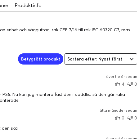
oner
Produktinfo
n enhet och vägguttag, rak CEE 7/16 till rak IEC 60320 C7, max
Betygsätt produkt
Sortera efter: Nyast först
över tre år sedan
4
0
r PS5. Nu kan jag montera fast den i sladdlist så den går raka
monterade.
åtta månader sedan
0
0
t den ska.
över ett år sedan