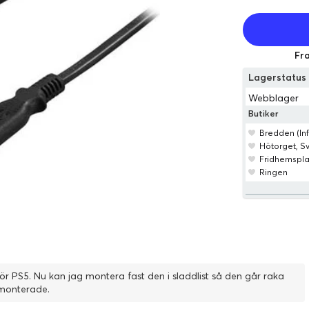
Fra
Lagerstatu
Webblager
Butiker
Bredden (Inf
Hötorget, 
Fridhemspl
Ringen
ör PS5. Nu kan jag montera fast den i sladdlist så den går raka
gmonterade.