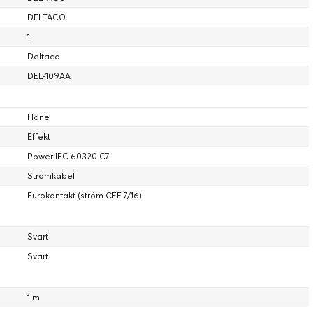
DELTACO
1
Deltaco
DEL-109AA
Hane
Effekt
Power IEC 60320 C7
Strömkabel
Eurokontakt (ström CEE 7/16)
Svart
Svart
1 m