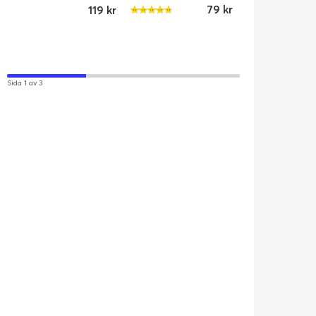
Svart
79 kr
119 kr
Sida 1 av 3