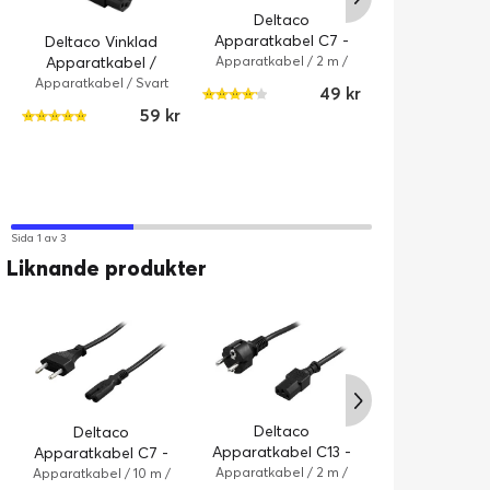
Deltaco
Apparatkabel C7 -
Deltaco Vinklad
Svart / 2m
Apparatkabel /
Apparatkabel / 2 m /
Svart
Vinklad C13 - Svart /
Apparatkabel / Svart
49 kr
1m
59 kr
Andersson H
HDMI 2.0 High
4K / 3m - B
HDMI-kablar /
Sida 1 av 3
Liknande produkter
Deltaco
Deltaco
Deltaco
Apparatkabel
Apparatkabel C13 -
Apparatkabel C7 -
Svart / 
Svart / 2m
Apparatkabel /
Svart / 10m
Apparatkabel / 2 m /
Apparatkabel / 10 m /
Svart
Svart