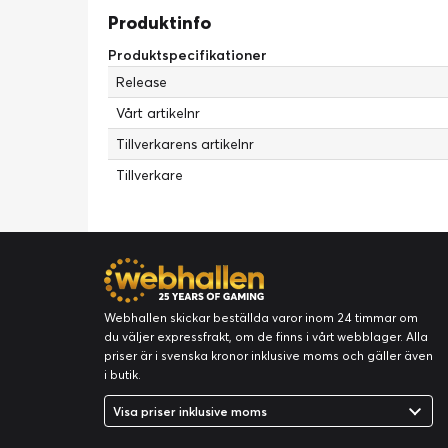
Produktinfo
Produktspecifikationer
Release
Vårt artikelnr
Tillverkarens artikelnr
Tillverkare
Webhallen skickar beställda varor inom 24 timmar om
du väljer expressfrakt, om de finns i vårt webblager. Alla
priser är i svenska kronor inklusive moms och gäller även
i butik.
Visa priser inklusive moms