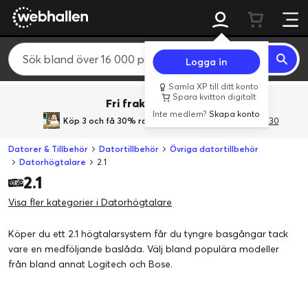
Logga in
Samla XP till ditt konto
Spara kvitton digitalt
Fri frakt över 800 kr.
Inte medlem?
Skapa konto
Köp 3 och få 30% rabatt
med rabattkoden 3Gives30
Datorer & Tillbehör
Datortillbehör
Övriga datortillbehör
Datorhögtalare
2.1
2.1
Visa fler kategorier i Datorhögtalare
Köper du ett 2.1 högtalarsystem får du tyngre basgångar tack
vare en medföljande baslåda. Välj bland populära modeller
från bland annat Logitech och Bose.