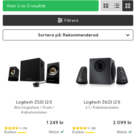
Visar 2 av 2 resultat
Visar 2 av 2 resultat
Visar 2 av 2 resultat
Filtrera
Sortera på: Rekommenderad
Logitech Z533 (2.1)
Logitech Z623 (2.1)
Alla högtalare / Svart /
2.1 / Kabelansluten
Kabelansluten
1 249 kr
2 099 kr
(19)
(38)
Butiker
Webb
Butiker
Webb