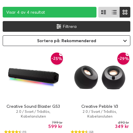
Visar 4 av 4 resultat
Visar 4 av 4 resultat
Visar 4 av 4 resultat
Filtrera
Sortera på: Rekommenderad
-29%
-25%
Creative Sound Blaster GS3
Creative Pebble V3
2.0 / Svart / Trådlös,
2.0 / Svart / Trådlös,
Kabelansluten
Kabelansluten
799 kr
490 kr
599 kr
349 kr
(11)
(32)