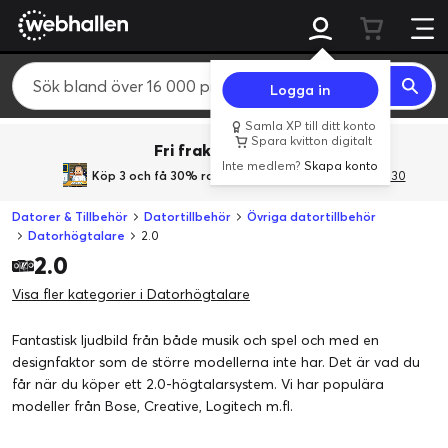
Logga in
Samla XP till ditt konto
Spara kvitton digitalt
Fri frakt över 800 kr.
Inte medlem?
Skapa konto
Köp 3 och få 30% rabatt
med rabattkoden 3Gives30
Datorer & Tillbehör
Datortillbehör
Övriga datortillbehör
Datorhögtalare
2.0
2.0
Visa fler kategorier i Datorhögtalare
Fantastisk ljudbild från både musik och spel och med en
designfaktor som de större modellerna inte har. Det är vad du
får när du köper ett 2.0-högtalarsystem. Vi har populära
modeller från Bose, Creative, Logitech m.fl.