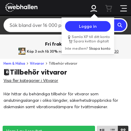
Logga in
Samla XP till ditt konto
Spara kvitton digitalt
Fri frakt över 800 kr.
Inte medlem?
Skapa konto
Köp 3 och få 30% rabatt
med rabattkoden 3Gives30
Hem & Hälsa
Vitvaror
Tillbehör vitvaror
Tillbehör vitvaror
Visa fler kategorier i Vitvaror
Här hittar du behändiga tillbehör för vitvaror som
anslutningsslangar i olika längder, säkerhetsdroppbricka för
diskmaskin samt vibrationsdämpare för tvättmaskiner.