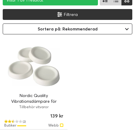
Visar 1 av 1 resultat
Visar 1 av 1 resultat
Visar 1 av 1 resultat
Filtrera
Sortera på: Rekommenderad
Nordic Quality
Vibrationsdämpare för
Tvättmaskin och Torktumlare
Tillbehör vitvaror
4st
139 kr
(2)
Butiker
Webb