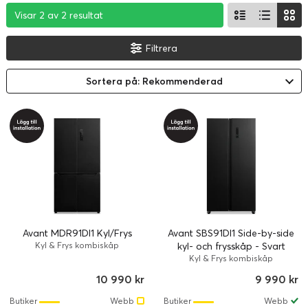
Visar 2 av 2 resultat
Visar 2 av 2 resultat
Visar 2 av 2 resultat
Filtrera
Sortera på: Rekommenderad
Avant MDR91DI1 Kyl/Frys
Avant SBS91DI1 Side-by-side
Kyl & Frys kombiskåp
kyl- och frysskåp - Svart
Kyl & Frys kombiskåp
10 990 kr
9 990 kr
Butiker
Webb
Butiker
Webb