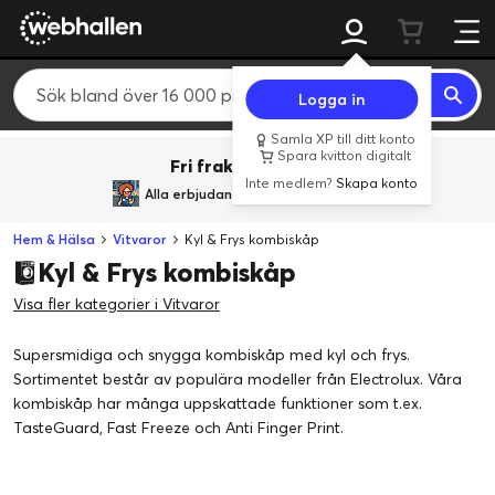
Logga in
Samla XP till ditt konto
Spara kvitton digitalt
Fri frakt över 800 kr.
Inte medlem?
Skapa konto
Alla erbjudanden från
BACK TO REALITY
Hem & Hälsa
Vitvaror
Kyl & Frys kombiskåp
Kyl & Frys kombiskåp
Visa fler kategorier i Vitvaror
Supersmidiga och snygga kombiskåp med kyl och frys.
Sortimentet består av populära modeller från Electrolux. Våra
kombiskåp har många uppskattade funktioner som t.ex.
TasteGuard, Fast Freeze och Anti Finger Print.