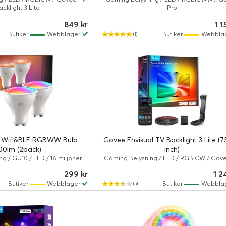
acklight 3 Lite
Pro
849 kr
1 1
Butiker
Webblager
Butiker
Webbla
(1)
 Wifi&BLE RGBWW Bulb
Govee Envisual TV Backlight 3 Lite (
00lm (2pack)
inch)
g / GU10 / LED / 16 miljoner
Gaming Belysning / LED / RGBICW / Gov
t till kallvitt ljus / Govee
Backlight 3 Lite
299 kr
1 2
Butiker
Webblager
Butiker
Webbla
(5)