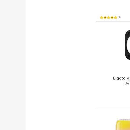
(2)
Elgato K
Bel