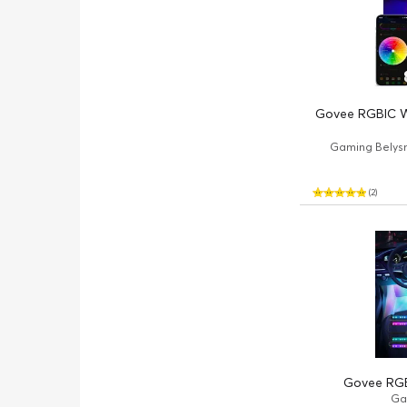
Govee RGBIC Wi
Gaming Belysn
(2)
Govee RGBI
Ga