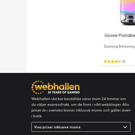
Govee Portabl
Gaming Belysning / 
(2)
Webhallen skickar beställda varor inom 24 timmar om
du väljer expressfrakt, om de finns i vårt webblager. Alla
priser är i svenska kronor inklusive moms och gäller även
i butik.
Visa priser inklusive moms