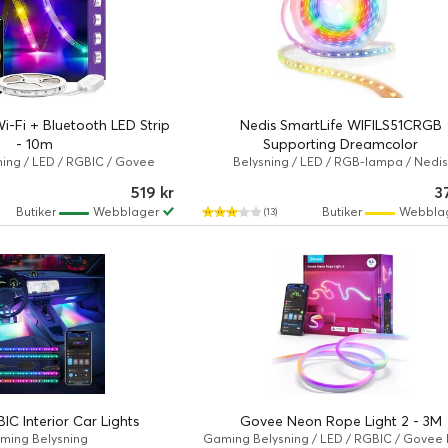
-Fi + Bluetooth LED Strip
Nedis SmartLife WIFILS51CRGB
- 10m
Supporting Dreamcolor
ing / LED / RGBIC / Govee
Belysning / LED / RGB-lampa / Nedi
519 kr
3
Butiker
Webblager
Butiker
Webbla
(13)
C Interior Car Lights
Govee Neon Rope Light 2 - 3M
ming Belysning
Gaming Belysning / LED / RGBIC / Govee