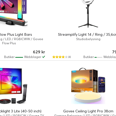
low Plus Light Bars
Streamplify Light 14 / Ring / 35,6
ng / LED / RGBICWW / Govee
Studiobelysning
Flow Plus
629 kr
7
Butiker
Webblager
Butiker
Webbla
(4)
light 3 Lite (40-50 inch)
Govee Ceiling Light Pro 38cm
g / LED / RGBICW / Govee TV
Gaming Belysning / LED / RGBICWW / G