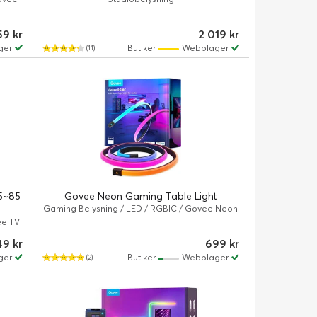
59 kr
2 019 kr
ger
Butiker
Webblager
(11)
75~85
Govee Neon Gaming Table Light
Gaming Belysning / LED / RGBIC / Govee Neon
ee TV
49 kr
699 kr
ger
Butiker
Webblager
(2)