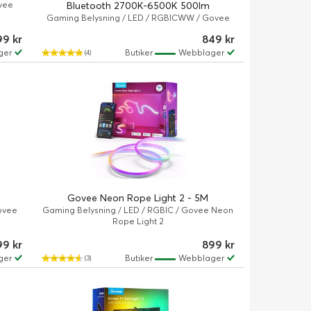
vee
Bluetooth 2700K-6500K 500lm
Gaming Belysning / LED / RGBICWW / Govee
99 kr
849 kr
ger
Butiker
Webblager
(4)
Govee Neon Rope Light 2 - 5M
ovee
Gaming Belysning / LED / RGBIC / Govee Neon
Rope Light 2
99 kr
899 kr
ger
Butiker
Webblager
(3)