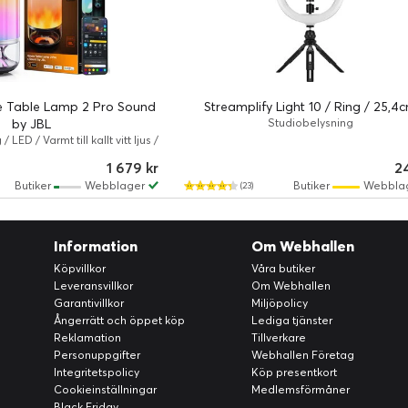
e Table Lamp 2 Pro Sound
Streamplify Light 10 / Ring / 25,4
by JBL
Studiobelysning
LED / Varmt till kallt vitt ljus /
Govee 2 Pro
1 679 kr
2
Butiker
Webblager
Butiker
Webbla
(23)
Information
Om Webhallen
Köpvillkor
Våra butiker
Leveransvillkor
Om Webhallen
Garantivillkor
Miljöpolicy
Ångerrätt och öppet köp
Lediga tjänster
Reklamation
Tillverkare
Personuppgifter
Webhallen Företag
Integritetspolicy
Köp presentkort
Cookieinställningar
Medlemsförmåner
Black Friday