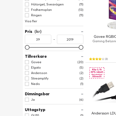
Hötorget, Sveavägen
(11)
Fridhemsplan
(13)
Ringen
(11)
Visa fler
Pris
(kr)
Govee RGBIC 
-
Gaming Belysni
Tillverkare
(3)
Govee
(20)
Elgato
(5)
Andersson
(2)
Streamplify
(2)
Nedis
(1)
Dimningsbar
Ja
(6)
Uttagstyp
Andersson LDU
GU10
(1)