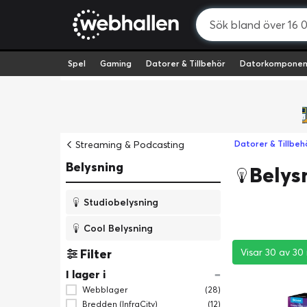
Spel
Gaming
Datorer & Tillbehör
Datorkomponen
Streaming & Podcasting
Datorer & Tillbeh
Belysning
Belys
Studiobelysning
Cool Belysning
Filter
Visar 30 av 30 
Visar 30 av 30 
Visar 30 av 30 
I lager i
Webblager
(28)
Bredden (InfraCity)
(12)