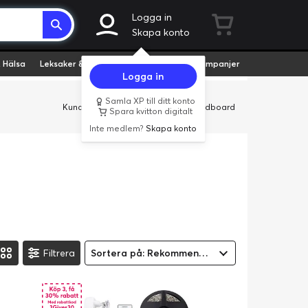
Logga in
Skapa konto
 Hälsa
Leksaker & Hobby
Fyndvaror
Kampanjer
Logga in
Samla XP till ditt konto
Kundservice
Butiker
Företag
Cardboard
Spara kvitton digitalt
Inte medlem?
Skapa konto
Filtrera
Sortera på: Rekommenderad