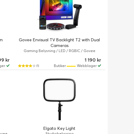
cm
Govee Envisual TV Backlight T2 with Dual
Cameras
Gaming Belysning / LED / RGBIC / Govee
Envisual
99 kr
1 190 kr
ger
Butiker
Webblager
(1)
Elgato Key Light
ovee
Studiobelysning