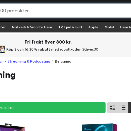
ter
Nätverk & Smarta Hem
TV, Ljud & Bild
Apple
Mobil
Hem &
Fri frakt över 800 kr.
Köp 3 och få 30% rabatt
med rabattkoden 3Gives30
ör
Streaming & Podcasting
Belysning
ning
resultat
resultat
resultat