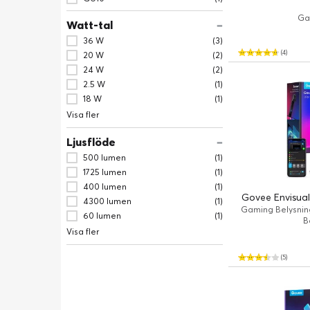
Ga
Watt-tal
36 W
(3)
(4)
20 W
(2)
24 W
(2)
2.5 W
(1)
18 W
(1)
Visa fler
Ljusflöde
500 lumen
(1)
1725 lumen
(1)
400 lumen
(1)
Govee Envisual
4300 lumen
(1)
Gaming Belysnin
60 lumen
(1)
B
Visa fler
(5)