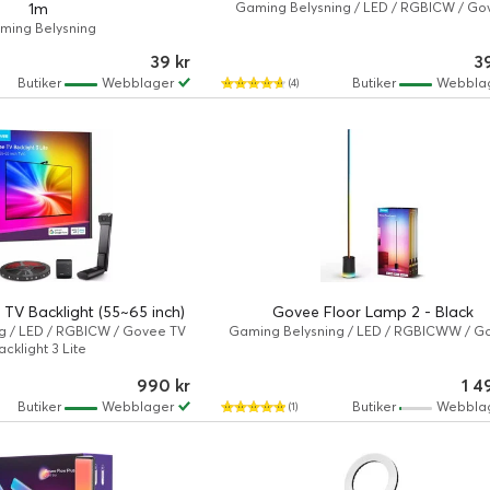
1m
Gaming Belysning / LED / RGBICW / Go
ming Belysning
39 kr
3
Butiker
Webblager
Butiker
Webbla
(4)
 TV Backlight (55~65 inch)
Govee Floor Lamp 2 - Black
g / LED / RGBICW / Govee TV
Gaming Belysning / LED / RGBICWW / G
acklight 3 Lite
990 kr
1 4
Butiker
Webblager
Butiker
Webbla
(1)