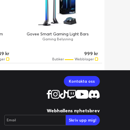
cm
Govee Smart Gaming Light Bars
Gaming Belysning
49 kr
999 kr
ger
Butiker
Webblager
Kontakta oss
Webhallens nyhetsbrev
Skriv upp mig!
Email